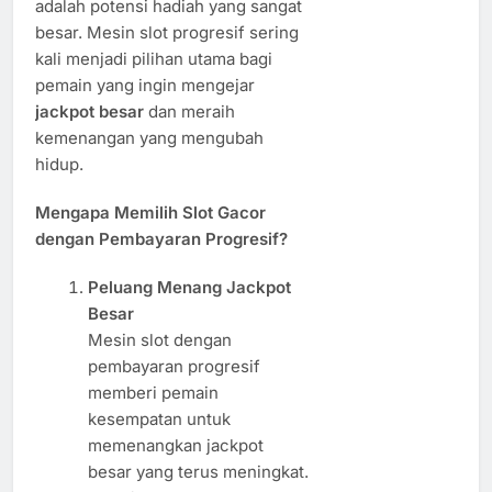
adalah potensi hadiah yang sangat
besar. Mesin slot progresif sering
kali menjadi pilihan utama bagi
pemain yang ingin mengejar
jackpot besar
dan meraih
kemenangan yang mengubah
hidup.
Mengapa Memilih Slot Gacor
dengan Pembayaran Progresif?
Peluang Menang Jackpot
Besar
Mesin slot dengan
pembayaran progresif
memberi pemain
kesempatan untuk
memenangkan jackpot
besar yang terus meningkat.