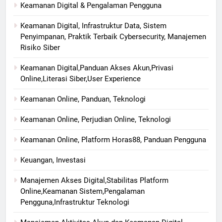
Keamanan Digital & Pengalaman Pengguna
Keamanan Digital, Infrastruktur Data, Sistem
Penyimpanan, Praktik Terbaik Cybersecurity, Manajemen
Risiko Siber
Keamanan Digital,Panduan Akses Akun,Privasi
Online,Literasi Siber,User Experience
Keamanan Online, Panduan, Teknologi
Keamanan Online, Perjudian Online, Teknologi
Keamanan Online, Platform Horas88, Panduan Pengguna
Keuangan, Investasi
Manajemen Akses Digital,Stabilitas Platform
Online,Keamanan Sistem,Pengalaman
Pengguna,Infrastruktur Teknologi