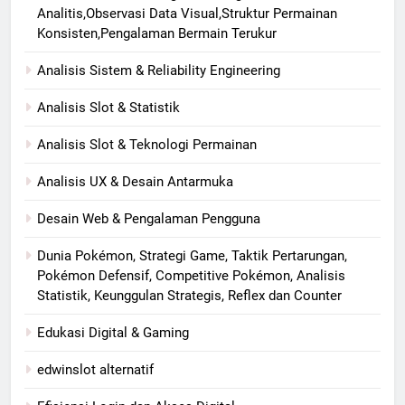
Analitis,Observasi Data Visual,Struktur Permainan
Konsisten,Pengalaman Bermain Terukur
Analisis Sistem & Reliability Engineering
Analisis Slot & Statistik
Analisis Slot & Teknologi Permainan
Analisis UX & Desain Antarmuka
Desain Web & Pengalaman Pengguna
Dunia Pokémon, Strategi Game, Taktik Pertarungan,
Pokémon Defensif, Competitive Pokémon, Analisis
Statistik, Keunggulan Strategis, Reflex dan Counter
Edukasi Digital & Gaming
edwinslot alternatif