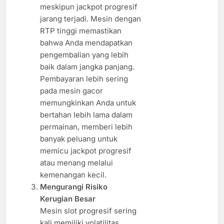
meskipun jackpot progresif
jarang terjadi. Mesin dengan
RTP tinggi memastikan
bahwa Anda mendapatkan
pengembalian yang lebih
baik dalam jangka panjang.
Pembayaran lebih sering
pada mesin gacor
memungkinkan Anda untuk
bertahan lebih lama dalam
permainan, memberi lebih
banyak peluang untuk
memicu jackpot progresif
atau menang melalui
kemenangan kecil.
Mengurangi Risiko
Kerugian Besar
Mesin slot progresif sering
kali memiliki volatilitas