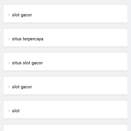
slot gacor
situs terpercaya
situs slot gacor
slot gacor
slot