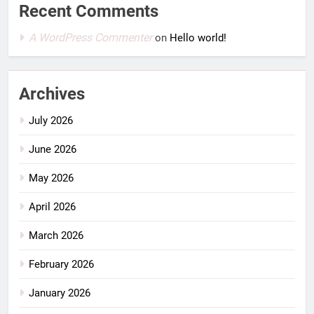
Recent Comments
A WordPress Commenter
on
Hello world!
Archives
July 2026
June 2026
May 2026
April 2026
March 2026
February 2026
January 2026