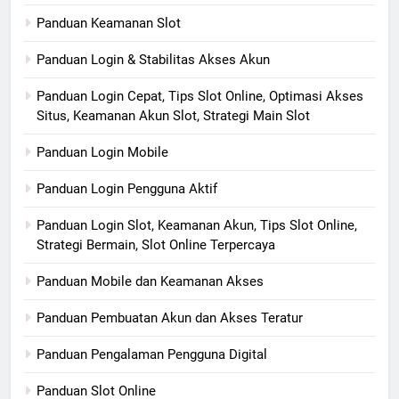
Panduan Keamanan Slot
Panduan Login & Stabilitas Akses Akun
Panduan Login Cepat, Tips Slot Online, Optimasi Akses
Situs, Keamanan Akun Slot, Strategi Main Slot
Panduan Login Mobile
Panduan Login Pengguna Aktif
Panduan Login Slot, Keamanan Akun, Tips Slot Online,
Strategi Bermain, Slot Online Terpercaya
Panduan Mobile dan Keamanan Akses
Panduan Pembuatan Akun dan Akses Teratur
Panduan Pengalaman Pengguna Digital
Panduan Slot Online