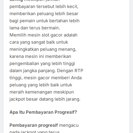
pembayaran tersebut lebih kecil,
memberikan peluang lebih besar
bagi pemain untuk bertahan lebih
lama dan terus bermain.
Memilih mesin slot gacor adalah
cara yang sangat baik untuk
meningkatkan peluang menang,
karena mesin ini memberikan
pengembalian yang lebih tinggi
dalam jangka panjang. Dengan RTP
tinggi, mesin gacor memberi Anda
peluang yang lebih baik untuk
meraih kemenangan meskipun
jackpot besar datang lebih jarang.
Apa Itu Pembayaran Progresif?
Pembayaran progresif
mengacu
pada jackpot yang terus