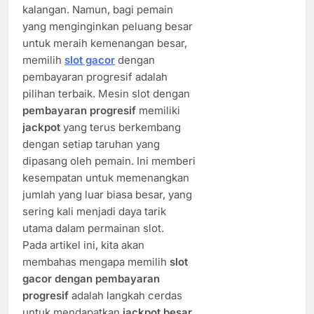
kalangan. Namun, bagi pemain
yang menginginkan peluang besar
untuk meraih kemenangan besar,
memilih
slot gacor
dengan
pembayaran progresif adalah
pilihan terbaik. Mesin slot dengan
pembayaran progresif
memiliki
jackpot
yang terus berkembang
dengan setiap taruhan yang
dipasang oleh pemain. Ini memberi
kesempatan untuk memenangkan
jumlah yang luar biasa besar, yang
sering kali menjadi daya tarik
utama dalam permainan slot.
Pada artikel ini, kita akan
membahas mengapa memilih
slot
gacor dengan pembayaran
progresif
adalah langkah cerdas
untuk mendapatkan
jackpot besar