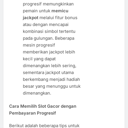
progresif memungkinkan
pemain untuk
memicu
jackpot
melalui fitur bonus
atau dengan mencapai
kombinasi simbol tertentu
pada gulungan. Beberapa
mesin progresif
memberikan jackpot lebih
kecil yang dapat
dimenangkan lebih sering,
sementara jackpot utama
berkembang menjadi hadiah
besar yang menunggu untuk
dimenangkan.
Cara Memilih Slot Gacor dengan
Pembayaran Progresif
Berikut adalah beberapa tips untuk