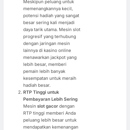
Meskipun peluang untuk
memenangkannya kecil,
potensi hadiah yang sangat
besar sering kali menjadi
daya tarik utama. Mesin slot
progresif yang terhubung
dengan jaringan mesin
lainnya di kasino online
menawarkan jackpot yang
lebih besar, memberi
pemain lebih banyak
kesempatan untuk meraih
hadiah besar.
RTP Tinggi untuk
Pembayaran Lebih Sering
Mesin
slot gacor
dengan
RTP tinggi memberi Anda
peluang lebih besar untuk
mendapatkan kemenangan