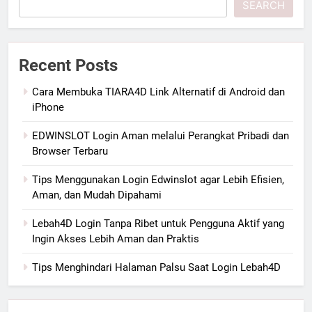
SEARCH
Recent Posts
Cara Membuka TIARA4D Link Alternatif di Android dan
iPhone
EDWINSLOT Login Aman melalui Perangkat Pribadi dan
Browser Terbaru
Tips Menggunakan Login Edwinslot agar Lebih Efisien,
Aman, dan Mudah Dipahami
Lebah4D Login Tanpa Ribet untuk Pengguna Aktif yang
Ingin Akses Lebih Aman dan Praktis
Tips Menghindari Halaman Palsu Saat Login Lebah4D