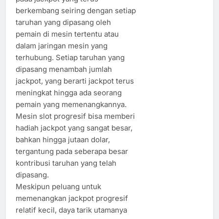
berkembang seiring dengan setiap
taruhan yang dipasang oleh
pemain di mesin tertentu atau
dalam jaringan mesin yang
terhubung. Setiap taruhan yang
dipasang menambah jumlah
jackpot, yang berarti jackpot terus
meningkat hingga ada seorang
pemain yang memenangkannya.
Mesin slot progresif bisa memberi
hadiah jackpot yang sangat besar,
bahkan hingga jutaan dolar,
tergantung pada seberapa besar
kontribusi taruhan yang telah
dipasang.
Meskipun peluang untuk
memenangkan jackpot progresif
relatif kecil, daya tarik utamanya