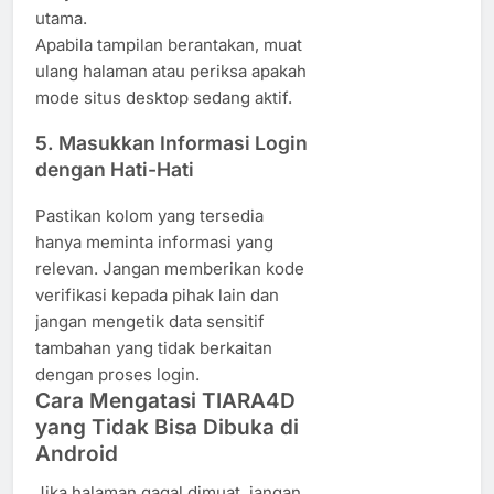
utama.
Apabila tampilan berantakan, muat
ulang halaman atau periksa apakah
mode situs desktop sedang aktif.
5. Masukkan Informasi Login
dengan Hati-Hati
Pastikan kolom yang tersedia
hanya meminta informasi yang
relevan. Jangan memberikan kode
verifikasi kepada pihak lain dan
jangan mengetik data sensitif
tambahan yang tidak berkaitan
dengan proses login.
Cara Mengatasi TIARA4D
yang Tidak Bisa Dibuka di
Android
Jika halaman gagal dimuat, jangan