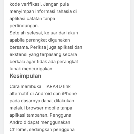
kode verifikasi. Jangan pula
menyimpan informasi rahasia di
aplikasi catatan tanpa
perlindungan.
Setelah selesai, keluar dari akun
apabila perangkat digunakan
bersama. Periksa juga aplikasi dan
ekstensi yang terpasang secara
berkala agar tidak ada perangkat
lunak mencurigakan.
Kesimpulan
Cara membuka TIARA4D link
alternatif di Android dan iPhone
pada dasarnya dapat dilakukan
melalui browser mobile tanpa
aplikasi tambahan. Pengguna
Android dapat menggunakan
Chrome, sedangkan pengguna