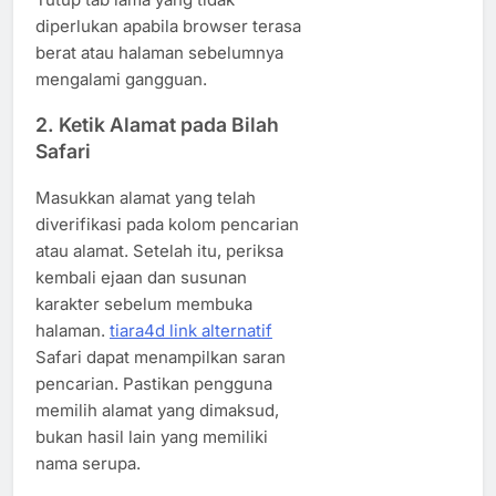
diperlukan apabila browser terasa
berat atau halaman sebelumnya
mengalami gangguan.
2. Ketik Alamat pada Bilah
Safari
Masukkan alamat yang telah
diverifikasi pada kolom pencarian
atau alamat. Setelah itu, periksa
kembali ejaan dan susunan
karakter sebelum membuka
halaman.
tiara4d link alternatif
Safari dapat menampilkan saran
pencarian. Pastikan pengguna
memilih alamat yang dimaksud,
bukan hasil lain yang memiliki
nama serupa.