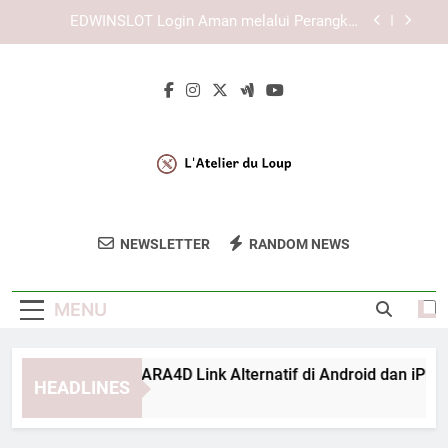
Skip
Tips Menggunakan Login Edwinslot agar Lebih
to
Efisien, Aman, dan Mudah Dipahami
content
Lebah4D Login Tanpa Ribet untuk Pengguna Aktif
yang Ingin Akses Lebih Aman dan Praktis
Cara Membuka TIARA4D Link Alternatif di
Android dan iPhone
EDWINSLOT Login Aman melalui Perangkat
Pribadi dan Browser Terbaru
Tips Menggunakan Login Edwinslot agar Lebih
Efisien, Aman, dan Mudah Dipahami
L'Atelier Du Loup
Dapatkan Inspirasi Dari Desain Dan Karya
Lebah4D Login Tanpa Ribet untuk Pengguna Aktif
NEWSLETTER
RANDOM NEWS
yang Ingin Akses Lebih Aman dan Praktis
Seni Di L’Atelier Du Loup.
MENU
ra Membuka TIARA4D Link Alternatif di Android dan iPhone
HEADLINES
Weeks Ago