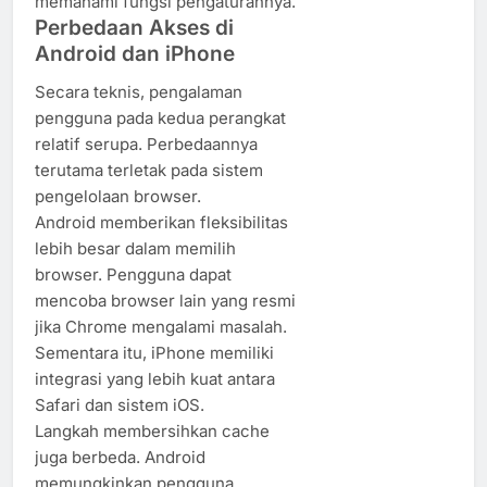
memahami fungsi pengaturannya.
Perbedaan Akses di
Android dan iPhone
Secara teknis, pengalaman
pengguna pada kedua perangkat
relatif serupa. Perbedaannya
terutama terletak pada sistem
pengelolaan browser.
Android memberikan fleksibilitas
lebih besar dalam memilih
browser. Pengguna dapat
mencoba browser lain yang resmi
jika Chrome mengalami masalah.
Sementara itu, iPhone memiliki
integrasi yang lebih kuat antara
Safari dan sistem iOS.
Langkah membersihkan cache
juga berbeda. Android
memungkinkan pengguna