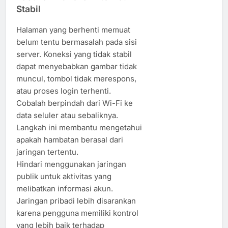
Stabil
Halaman yang berhenti memuat
belum tentu bermasalah pada sisi
server. Koneksi yang tidak stabil
dapat menyebabkan gambar tidak
muncul, tombol tidak merespons,
atau proses login terhenti.
Cobalah berpindah dari Wi-Fi ke
data seluler atau sebaliknya.
Langkah ini membantu mengetahui
apakah hambatan berasal dari
jaringan tertentu.
Hindari menggunakan jaringan
publik untuk aktivitas yang
melibatkan informasi akun.
Jaringan pribadi lebih disarankan
karena pengguna memiliki kontrol
yang lebih baik terhadap