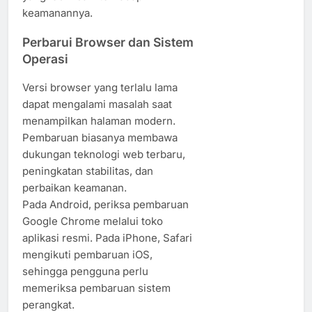
keamanannya.
Perbarui Browser dan Sistem
Operasi
Versi browser yang terlalu lama
dapat mengalami masalah saat
menampilkan halaman modern.
Pembaruan biasanya membawa
dukungan teknologi web terbaru,
peningkatan stabilitas, dan
perbaikan keamanan.
Pada Android, periksa pembaruan
Google Chrome melalui toko
aplikasi resmi. Pada iPhone, Safari
mengikuti pembaruan iOS,
sehingga pengguna perlu
memeriksa pembaruan sistem
perangkat.