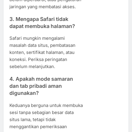
jaringan yang membatasi akses.
3. Mengapa Safari tidak
dapat membuka halaman?
Safari mungkin mengalami
masalah data situs, pembatasan
konten, sertifikat halaman, atau
koneksi. Periksa peringatan
sebelum melanjutkan.
4. Apakah mode samaran
dan tab pribadi aman
digunakan?
Keduanya berguna untuk membuka
sesi tanpa sebagian besar data
situs lama, tetapi tidak
menggantikan pemeriksaan