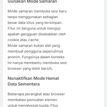
Gunakan Mode Samaran
Mode samaran membuka sesi baru
tanpa menggunakan sebagian
besar data situs yang tersimpan.
Fitur ini berguna untuk menguji
apakah gangguan disebabkan oleh
cookie atau cache.
Mode samaran bukan alat yang
membuat pengguna sepenuhnya
anonim. Fungsinya dalam konteks
ini hanya membantu membuka sesi
browser yang lebih bersih.
Nonaktifkan Mode Hemat
Data Sementara
Beberapa perangkat atau browser
membatasi pemuatan elemen
untuk menghemat kuota. Fitur