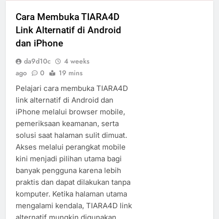
Cara Membuka TIARA4D
Link Alternatif di Android
dan iPhone
da9d10c
4 weeks
ago
0
19 mins
Pelajari cara membuka TIARA4D
link alternatif di Android dan
iPhone melalui browser mobile,
pemeriksaan keamanan, serta
solusi saat halaman sulit dimuat.
Akses melalui perangkat mobile
kini menjadi pilihan utama bagi
banyak pengguna karena lebih
praktis dan dapat dilakukan tanpa
komputer. Ketika halaman utama
mengalami kendala, TIARA4D link
alternatif mungkin digunakan