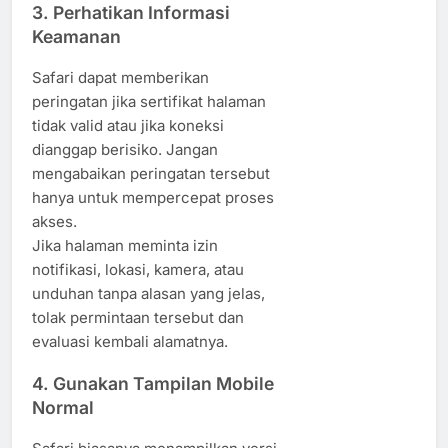
3. Perhatikan Informasi
Keamanan
Safari dapat memberikan
peringatan jika sertifikat halaman
tidak valid atau jika koneksi
dianggap berisiko. Jangan
mengabaikan peringatan tersebut
hanya untuk mempercepat proses
akses.
Jika halaman meminta izin
notifikasi, lokasi, kamera, atau
unduhan tanpa alasan yang jelas,
tolak permintaan tersebut dan
evaluasi kembali alamatnya.
4. Gunakan Tampilan Mobile
Normal