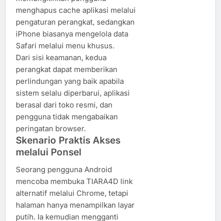
menghapus cache aplikasi melalui
pengaturan perangkat, sedangkan
iPhone biasanya mengelola data
Safari melalui menu khusus.
Dari sisi keamanan, kedua
perangkat dapat memberikan
perlindungan yang baik apabila
sistem selalu diperbarui, aplikasi
berasal dari toko resmi, dan
pengguna tidak mengabaikan
peringatan browser.
Skenario Praktis Akses
melalui Ponsel
Seorang pengguna Android
mencoba membuka TIARA4D link
alternatif melalui Chrome, tetapi
halaman hanya menampilkan layar
putih. Ia kemudian mengganti