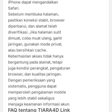
iPhone dapat mengandalkan
Safari.
Sebelum membuka halaman,
pastikan koneksi stabil, browser
diperbarui, dan alamat telah
diverifikasi. Jika halaman sulit
dimuat, coba muat ulang, ganti
jaringan, gunakan mode privat,
atau bersihkan cache.
Keberhasilan akses tidak hanya
bergantung pada alamat, tetapi
juga kondisi perangkat, pengaturan
browser, dan kualitas jaringan.
Dengan pemeriksaan yang
sistematis, pengguna dapat
memperoleh pengalaman mobile
yang lebih stabil sekaligus
menjaga keamanan informasi akun.
FAQ tentang TIARA4D Link