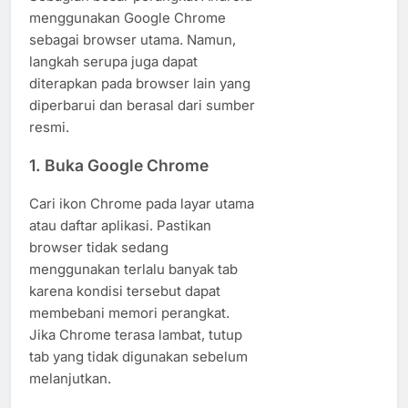
menggunakan Google Chrome
sebagai browser utama. Namun,
langkah serupa juga dapat
diterapkan pada browser lain yang
diperbarui dan berasal dari sumber
resmi.
1. Buka Google Chrome
Cari ikon Chrome pada layar utama
atau daftar aplikasi. Pastikan
browser tidak sedang
menggunakan terlalu banyak tab
karena kondisi tersebut dapat
membebani memori perangkat.
Jika Chrome terasa lambat, tutup
tab yang tidak digunakan sebelum
melanjutkan.