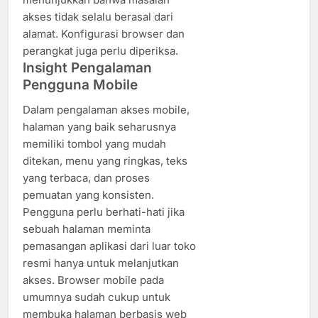
akses tidak selalu berasal dari
alamat. Konfigurasi browser dan
perangkat juga perlu diperiksa.
Insight Pengalaman
Pengguna Mobile
Dalam pengalaman akses mobile,
halaman yang baik seharusnya
memiliki tombol yang mudah
ditekan, menu yang ringkas, teks
yang terbaca, dan proses
pemuatan yang konsisten.
Pengguna perlu berhati-hati jika
sebuah halaman meminta
pemasangan aplikasi dari luar toko
resmi hanya untuk melanjutkan
akses. Browser mobile pada
umumnya sudah cukup untuk
membuka halaman berbasis web