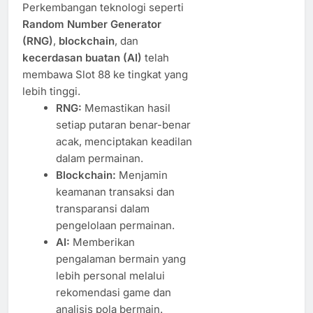
Perkembangan teknologi seperti
Random Number Generator
(RNG)
,
blockchain
, dan
kecerdasan buatan (AI)
telah
membawa Slot 88 ke tingkat yang
lebih tinggi.
RNG:
Memastikan hasil
setiap putaran benar-benar
acak, menciptakan keadilan
dalam permainan.
Blockchain:
Menjamin
keamanan transaksi dan
transparansi dalam
pengelolaan permainan.
AI:
Memberikan
pengalaman bermain yang
lebih personal melalui
rekomendasi game dan
analisis pola bermain.