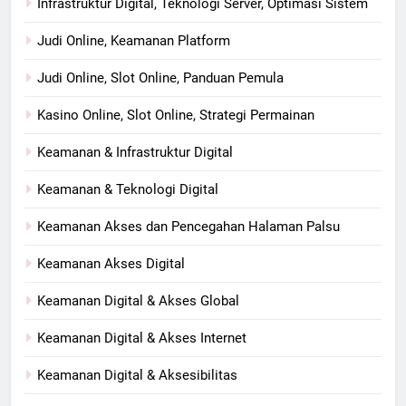
Infrastruktur Digital, Teknologi Server, Optimasi Sistem
Judi Online, Keamanan Platform
Judi Online, Slot Online, Panduan Pemula
Kasino Online, Slot Online, Strategi Permainan
Keamanan & Infrastruktur Digital
Keamanan & Teknologi Digital
Keamanan Akses dan Pencegahan Halaman Palsu
Keamanan Akses Digital
Keamanan Digital & Akses Global
Keamanan Digital & Akses Internet
Keamanan Digital & Aksesibilitas