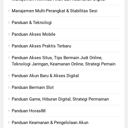
Manajemen Multi-Perangkat & Stabilitas Sesi
Panduan & Teknologi
Panduan Akses Mobile
Panduan Akses Praktis Terbaru
Panduan Akses Situs, Tips Bermain Judi Online,
Teknologi Jaringan, Keamanan Online, Strategi Pemain
Panduan Akun Baru & Akses Digital
Panduan Bermain Slot
Panduan Game, Hiburan Digital, Strategi Permainan
Panduan Horas88
Panduan Keamanan & Pengelolaan Akun