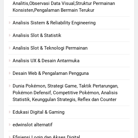
Analitis,Observasi Data Visual,Struktur Permainan
Konsisten,Pengalaman Bermain Terukur
Analisis Sistem & Reliability Engineering
Analisis Slot & Statistik
Analisis Slot & Teknologi Permainan
Analisis UX & Desain Antarmuka
Desain Web & Pengalaman Pengguna
Dunia Pokémon, Strategi Game, Taktik Pertarungan,
Pokémon Defensif, Competitive Pokémon, Analisis
Statistik, Keunggulan Strategis, Reflex dan Counter
Edukasi Digital & Gaming
edwinslot alternatif
Efisiensi Login dan Akses Digital