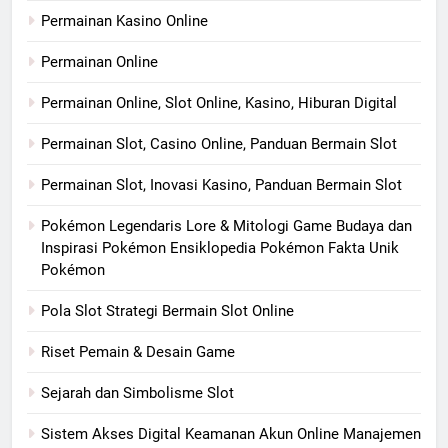
Permainan Kasino Online
Permainan Online
Permainan Online, Slot Online, Kasino, Hiburan Digital
Permainan Slot, Casino Online, Panduan Bermain Slot
Permainan Slot, Inovasi Kasino, Panduan Bermain Slot
Pokémon Legendaris Lore & Mitologi Game Budaya dan
Inspirasi Pokémon Ensiklopedia Pokémon Fakta Unik
Pokémon
Pola Slot Strategi Bermain Slot Online
Riset Pemain & Desain Game
Sejarah dan Simbolisme Slot
Sistem Akses Digital Keamanan Akun Online Manajemen