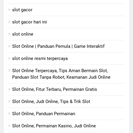
slot gacor
slot gacor hari ini
slot online
Slot Online | Panduan Pemula | Game Interaktif
slot online resmi terpercaya
Slot Online Terpercaya, Tips Aman Bermain Slot,
Panduan Slot Tanpa Robot, Keamanan Judi Online
Slot Online, Fitur Terbaru, Permainan Gratis
Slot Online, Judi Online, Tips & Trik Slot
Slot Online, Panduan Permainan
Slot Online, Permainan Kasino, Judi Online