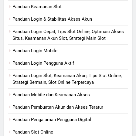
Panduan Keamanan Slot
Panduan Login & Stabilitas Akses Akun
Panduan Login Cepat, Tips Slot Online, Optimasi Akses
Situs, Keamanan Akun Slot, Strategi Main Slot
Panduan Login Mobile
Panduan Login Pengguna Aktif
Panduan Login Slot, Keamanan Akun, Tips Slot Online,
Strategi Bermain, Slot Online Terpercaya
Panduan Mobile dan Keamanan Akses
Panduan Pembuatan Akun dan Akses Teratur
Panduan Pengalaman Pengguna Digital
Panduan Slot Online