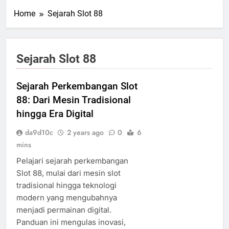
Home
Sejarah Slot 88
Sejarah Slot 88
Sejarah Perkembangan Slot
88: Dari Mesin Tradisional
hingga Era Digital
da9d10c
2 years ago
0
6
mins
Pelajari sejarah perkembangan
Slot 88, mulai dari mesin slot
tradisional hingga teknologi
modern yang mengubahnya
menjadi permainan digital.
Panduan ini mengulas inovasi,