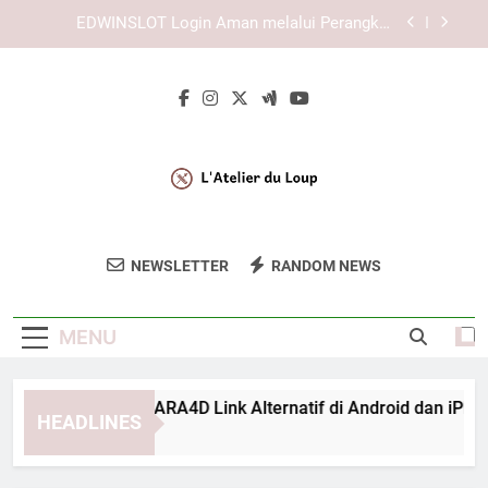
Skip
Tips Menggunakan Login Edwinslot agar Lebih
to
Efisien, Aman, dan Mudah Dipahami
content
Lebah4D Login Tanpa Ribet untuk Pengguna Aktif
yang Ingin Akses Lebih Aman dan Praktis
Cara Membuka TIARA4D Link Alternatif di
Android dan iPhone
EDWINSLOT Login Aman melalui Perangkat
Pribadi dan Browser Terbaru
Tips Menggunakan Login Edwinslot agar Lebih
Efisien, Aman, dan Mudah Dipahami
L'Atelier Du Loup
Dapatkan Inspirasi Dari Desain Dan Karya
Lebah4D Login Tanpa Ribet untuk Pengguna Aktif
NEWSLETTER
RANDOM NEWS
yang Ingin Akses Lebih Aman dan Praktis
Seni Di L’Atelier Du Loup.
MENU
ra Membuka TIARA4D Link Alternatif di Android dan iPhone
HEADLINES
Weeks Ago