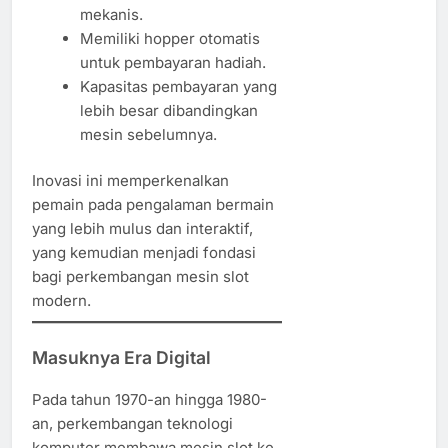
mekanis.
Memiliki hopper otomatis
untuk pembayaran hadiah.
Kapasitas pembayaran yang
lebih besar dibandingkan
mesin sebelumnya.
Inovasi ini memperkenalkan
pemain pada pengalaman bermain
yang lebih mulus dan interaktif,
yang kemudian menjadi fondasi
bagi perkembangan mesin slot
modern.
Masuknya Era Digital
Pada tahun 1970-an hingga 1980-
an, perkembangan teknologi
komputer membawa mesin slot ke