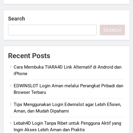
Search
SEARCH
Recent Posts
Cara Membuka TIARA4D Link Alternatif di Android dan
iPhone
EDWINSLOT Login Aman melalui Perangkat Pribadi dan
Browser Terbaru
Tips Menggunakan Login Edwinslot agar Lebih Efisien,
Aman, dan Mudah Dipahami
Lebah4D Login Tanpa Ribet untuk Pengguna Aktif yang
Ingin Akses Lebih Aman dan Praktis