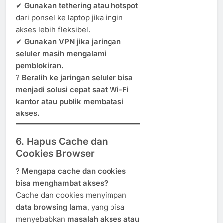
✔
Gunakan tethering atau hotspot
dari ponsel ke laptop jika ingin
akses lebih fleksibel.
✔
Gunakan VPN jika jaringan
seluler masih mengalami
pemblokiran.
?
Beralih ke jaringan seluler bisa
menjadi solusi cepat saat Wi-Fi
kantor atau publik membatasi
akses.
6. Hapus Cache dan
Cookies Browser
?
Mengapa cache dan cookies
bisa menghambat akses?
Cache dan cookies menyimpan
data browsing lama
, yang bisa
menyebabkan
masalah akses atau