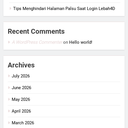
Tips Menghindari Halaman Palsu Saat Login Lebah4D
Recent Comments
A WordPress Commenter
on
Hello world!
Archives
July 2026
June 2026
May 2026
April 2026
March 2026