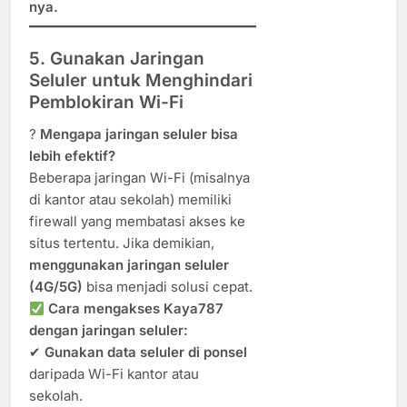
nya.
5. Gunakan Jaringan
Seluler untuk Menghindari
Pemblokiran Wi-Fi
?
Mengapa jaringan seluler bisa
lebih efektif?
Beberapa jaringan Wi-Fi (misalnya
di kantor atau sekolah) memiliki
firewall yang membatasi akses ke
situs tertentu. Jika demikian,
menggunakan jaringan seluler
(4G/5G)
bisa menjadi solusi cepat.
Cara mengakses Kaya787
dengan jaringan seluler:
✔
Gunakan data seluler di ponsel
daripada Wi-Fi kantor atau
sekolah.