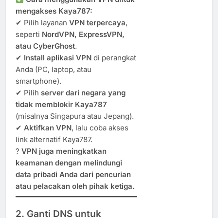
mengakses Kaya787:
✔ Pilih layanan
VPN terpercaya
,
seperti
NordVPN, ExpressVPN,
atau CyberGhost
.
✔
Install aplikasi VPN
di perangkat
Anda (PC, laptop, atau
smartphone).
✔ Pilih
server dari negara yang
tidak memblokir Kaya787
(misalnya Singapura atau Jepang).
✔
Aktifkan VPN
, lalu coba akses
link alternatif Kaya787.
?
VPN juga meningkatkan
keamanan dengan melindungi
data pribadi Anda dari pencurian
atau pelacakan oleh pihak ketiga.
2. Ganti DNS untuk