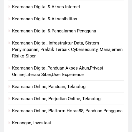
Keamanan Digital & Akses Internet
Keamanan Digital & Aksesibilitas
Keamanan Digital & Pengalaman Pengguna
Keamanan Digital, Infrastruktur Data, Sistem
Penyimpanan, Praktik Terbaik Cybersecurity, Manajemen
Risiko Siber
Keamanan Digital,Panduan Akses Akun,Privasi
Online,Literasi Siber,User Experience
Keamanan Online, Panduan, Teknologi
Keamanan Online, Perjudian Online, Teknologi
Keamanan Online, Platform Horas88, Panduan Pengguna
Keuangan, Investasi