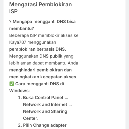
Mengatasi Pemblokiran
ISP
?
Mengapa mengganti DNS bisa
membantu?
Beberapa ISP memblokir akses ke
Kaya787 menggunakan
pemblokiran berbasis DNS
.
Menggunakan
DNS publik
yang
lebih aman dapat membantu Anda
menghindari pemblokiran dan
meningkatkan kecepatan akses
.
Cara mengganti DNS di
Windows:
Buka Control Panel →
Network and Internet →
Network and Sharing
Center
.
Pilih
Change adapter