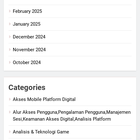
February 2025
January 2025
December 2024
November 2024
October 2024
Categories
Akses Mobile Platform Digital
Alur Akses Pengguna,Pengalaman Pengguna,Manajemen
Sesi,Keamanan Akses Digital,Analisis Platform
Analisis & Teknologi Game