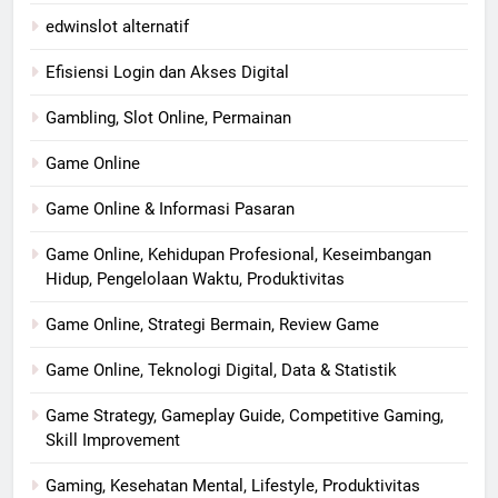
edwinslot alternatif
Efisiensi Login dan Akses Digital
Gambling, Slot Online, Permainan
Game Online
Game Online & Informasi Pasaran
Game Online, Kehidupan Profesional, Keseimbangan
Hidup, Pengelolaan Waktu, Produktivitas
Game Online, Strategi Bermain, Review Game
Game Online, Teknologi Digital, Data & Statistik
Game Strategy, Gameplay Guide, Competitive Gaming,
Skill Improvement
Gaming, Kesehatan Mental, Lifestyle, Produktivitas