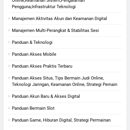
Online,Keamanan Sistem,Pengalaman
Pengguna,Infrastruktur Teknologi
Manajemen Aktivitas Akun dan Keamanan Digital
Manajemen Multi-Perangkat & Stabilitas Sesi
Panduan & Teknologi
Panduan Akses Mobile
Panduan Akses Praktis Terbaru
Panduan Akses Situs, Tips Bermain Judi Online,
Teknologi Jaringan, Keamanan Online, Strategi Pemain
Panduan Akun Baru & Akses Digital
Panduan Bermain Slot
Panduan Game, Hiburan Digital, Strategi Permainan