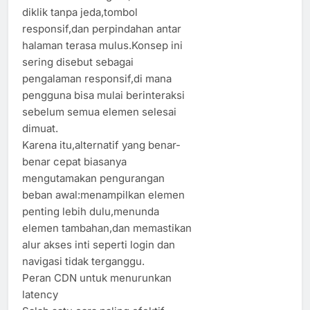
diklik tanpa jeda,tombol
responsif,dan perpindahan antar
halaman terasa mulus.Konsep ini
sering disebut sebagai
pengalaman responsif,di mana
pengguna bisa mulai berinteraksi
sebelum semua elemen selesai
dimuat.
Karena itu,alternatif yang benar-
benar cepat biasanya
mengutamakan pengurangan
beban awal:menampilkan elemen
penting lebih dulu,menunda
elemen tambahan,dan memastikan
alur akses inti seperti login dan
navigasi tidak terganggu.
Peran CDN untuk menurunkan
latency