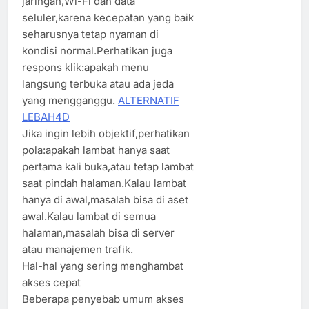
jaringan,Wi-Fi dan data
seluler,karena kecepatan yang baik
seharusnya tetap nyaman di
kondisi normal.Perhatikan juga
respons klik:apakah menu
langsung terbuka atau ada jeda
yang mengganggu.
ALTERNATIF
LEBAH4D
Jika ingin lebih objektif,perhatikan
pola:apakah lambat hanya saat
pertama kali buka,atau tetap lambat
saat pindah halaman.Kalau lambat
hanya di awal,masalah bisa di aset
awal.Kalau lambat di semua
halaman,masalah bisa di server
atau manajemen trafik.
Hal-hal yang sering menghambat
akses cepat
Beberapa penyebab umum akses