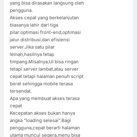
yang bisa dirasakan langsung oleh
pengguna.
Akses cepat yang berkelanjutan
biasanya lahir dari tiga
pilar:optimasi front-end,optimasi
jalur distribusi,dan efisiensi
server.Jika satu pilar
lemah,hasilnya tetap
timpang.Misalnya,UI bisa ringan
tetapi server lambat,atau server
cepat tetapi halaman penuh script
berat sehingga mobile terasa
tersendat.
Apa yang membuat akses terasa
cepat
Kecepatan akses bukan hanya
angka “loading selesai”.Bagi
pengguna,cepat berarti halaman
utama muncul segera,menu bisa