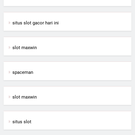
situs slot gacor hari ini
slot maxwin
spaceman
slot maxwin
situs slot