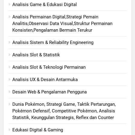
Analisis Game & Edukasi Digital
Analisis Permainan Digital,Strategi Pemain
Analitis,Observasi Data Visual,Struktur Permainan
Konsisten,Pengalaman Bermain Terukur
Analisis Sistem & Reliability Engineering
Analisis Slot & Statistik
Analisis Slot & Teknologi Permainan
Analisis UX & Desain Antarmuka
Desain Web & Pengalaman Pengguna
Dunia Pokémon, Strategi Game, Taktik Pertarungan,
Pokémon Defensif, Competitive Pokémon, Analisis
Statistik, Keunggulan Strategis, Reflex dan Counter
Edukasi Digital & Gaming