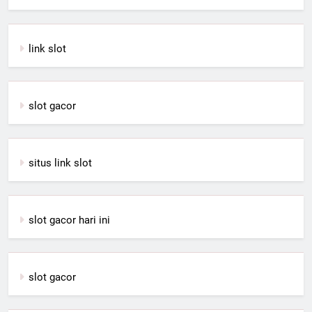
link slot
slot gacor
situs link slot
slot gacor hari ini
slot gacor