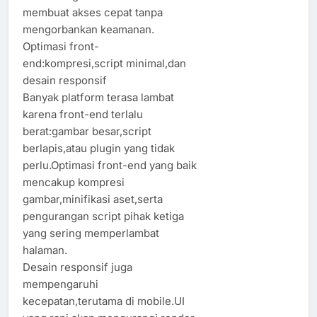
membuat akses cepat tanpa
mengorbankan keamanan.
Optimasi front-
end:kompresi,script minimal,dan
desain responsif
Banyak platform terasa lambat
karena front-end terlalu
berat:gambar besar,script
berlapis,atau plugin yang tidak
perlu.Optimasi front-end yang baik
mencakup kompresi
gambar,minifikasi aset,serta
pengurangan script pihak ketiga
yang sering memperlambat
halaman.
Desain responsif juga
mempengaruhi
kecepatan,terutama di mobile.UI