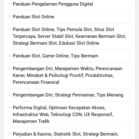
Panduan Pengalaman Pengguna Digital
Panduan Slot Online
Panduan Slot Online, Tips Pemula Slot, Situs Slot
Terpercaya, Server Stabil Slot, Keamanan Bermain Slot,
Strategi Bermain Slot, Edukasi Slot Online
Panduan Slot, Game Online, Tips Bermain
Pengembangan Diri, Manajemen Waktu, Perencanaan
Karier, Mindset & Psikologi Positif, Produktivitas,
Perencanaan Finansial
Pengembangan Diri, Strategi Permainan, Tips Menang
Performa Digital, Optimasi Kecepatan Akses,
Infrastruktur Web, Teknologi CDN, UX Responsif,
Manajemen Trafik
Perjudian & Kasino, Statistik Slot, Strategi Bermain,