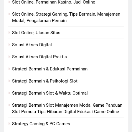
Slot Online, Permainan Kasino, Judi Online
Slot Online, Strategi Gaming, Tips Bermain, Manajemen
Modal, Pengalaman Pemain
Slot Online, Ulasan Situs
Solusi Akses Digital
Solusi Akses Digital Praktis
Strategi Bermain & Edukasi Permainan
Strategi Bermain & Psikologi Slot
Strategi Bermain Slot & Waktu Optimal
Strategi Bermain Slot Manajemen Modal Game Panduan
Slot Pemula Tips Hiburan Digital Edukasi Game Online
Strategy Gaming & PC Games