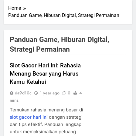
Home
Panduan Game, Hiburan Digital, Strategi Permainan
Panduan Game, Hiburan Digital,
Strategi Permainan
Slot Gacor Hari Ini: Rahasia
Menang Besar yang Harus
Kamu Ketahui
da9d10c
1 year ago
0
4
mins
Temukan rahasia menang besar di
slot gacor hari ini
dengan strategi
dan tips efektif. Panduan lengkap
untuk memaksimalkan peluang