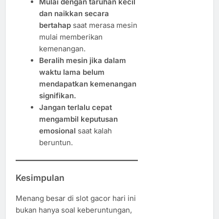
Mulai dengan taruhan kecil
dan naikkan secara
bertahap
saat merasa mesin
mulai memberikan
kemenangan.
Beralih mesin jika dalam
waktu lama belum
mendapatkan kemenangan
signifikan.
Jangan terlalu cepat
mengambil keputusan
emosional
saat kalah
beruntun.
Kesimpulan
Menang besar di slot gacor hari ini
bukan hanya soal keberuntungan,