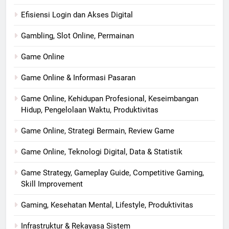
Efisiensi Login dan Akses Digital
Gambling, Slot Online, Permainan
Game Online
Game Online & Informasi Pasaran
Game Online, Kehidupan Profesional, Keseimbangan
Hidup, Pengelolaan Waktu, Produktivitas
Game Online, Strategi Bermain, Review Game
Game Online, Teknologi Digital, Data & Statistik
Game Strategy, Gameplay Guide, Competitive Gaming,
Skill Improvement
Gaming, Kesehatan Mental, Lifestyle, Produktivitas
Infrastruktur & Rekayasa Sistem