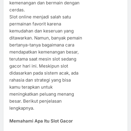
kemenangan dan bermain dengan
cerdas.
Slot online menjadi salah satu
permainan favorit karena
kemudahan dan keseruan yang
ditawarkan. Namun, banyak pemain
bertanya-tanya bagaimana cara
mendapatkan kemenangan besar,
terutama saat mesin slot sedang
gacor hari ini. Meskipun slot
didasarkan pada sistem acak, ada
rahasia dan strategi yang bisa
kamu terapkan untuk
meningkatkan peluang menang
besar. Berikut penjelasan
lengkapnya.
Memahami Apa Itu Slot Gacor