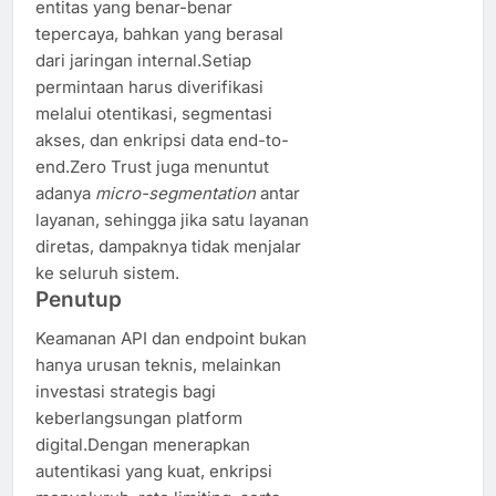
entitas yang benar-benar
tepercaya, bahkan yang berasal
dari jaringan internal.Setiap
permintaan harus diverifikasi
melalui otentikasi, segmentasi
akses, dan enkripsi data end-to-
end.Zero Trust juga menuntut
adanya
micro-segmentation
antar
layanan, sehingga jika satu layanan
diretas, dampaknya tidak menjalar
ke seluruh sistem.
Penutup
Keamanan API dan endpoint bukan
hanya urusan teknis, melainkan
investasi strategis bagi
keberlangsungan platform
digital.Dengan menerapkan
autentikasi yang kuat, enkripsi