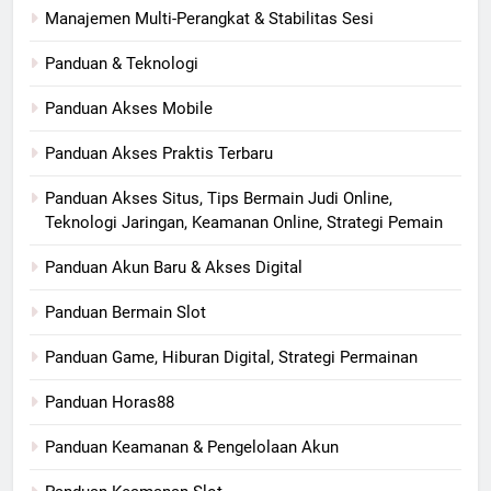
Manajemen Multi-Perangkat & Stabilitas Sesi
Panduan & Teknologi
Panduan Akses Mobile
Panduan Akses Praktis Terbaru
Panduan Akses Situs, Tips Bermain Judi Online,
Teknologi Jaringan, Keamanan Online, Strategi Pemain
Panduan Akun Baru & Akses Digital
Panduan Bermain Slot
Panduan Game, Hiburan Digital, Strategi Permainan
Panduan Horas88
Panduan Keamanan & Pengelolaan Akun