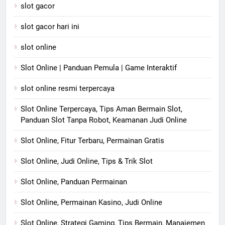
slot gacor
slot gacor hari ini
slot online
Slot Online | Panduan Pemula | Game Interaktif
slot online resmi terpercaya
Slot Online Terpercaya, Tips Aman Bermain Slot,
Panduan Slot Tanpa Robot, Keamanan Judi Online
Slot Online, Fitur Terbaru, Permainan Gratis
Slot Online, Judi Online, Tips & Trik Slot
Slot Online, Panduan Permainan
Slot Online, Permainan Kasino, Judi Online
Slot Online, Strategi Gaming, Tips Bermain, Manajemen