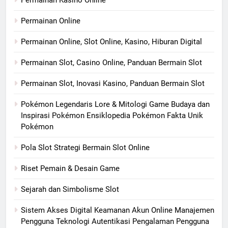
Permainan Kasino Online
Permainan Online
Permainan Online, Slot Online, Kasino, Hiburan Digital
Permainan Slot, Casino Online, Panduan Bermain Slot
Permainan Slot, Inovasi Kasino, Panduan Bermain Slot
Pokémon Legendaris Lore & Mitologi Game Budaya dan
Inspirasi Pokémon Ensiklopedia Pokémon Fakta Unik
Pokémon
Pola Slot Strategi Bermain Slot Online
Riset Pemain & Desain Game
Sejarah dan Simbolisme Slot
Sistem Akses Digital Keamanan Akun Online Manajemen
Pengguna Teknologi Autentikasi Pengalaman Pengguna