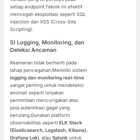
setiap endpoint.Teknik ini efektif
mencegah eksploitasi seperti SQL
injection dan XSS (Cross-Site
Scripting).
5) Logging, Monitoring, dan
Deteksi Ancaman
Keamanan tidak berhenti pada
tahap pencegahan.Memiliki sistem
logging dan monitoring real-time
sangat penting untuk mendeteksi
anomali seperti lonjakan
permintaan mencurigakan atau
pola autentikasi gagal yang
berulang.Gunakan platform
observabilitas seperti
ELK Stack
(Elasticsearch, Logstash, Kibana)
,
Grafana Loki
, atau
Splunk
untuk