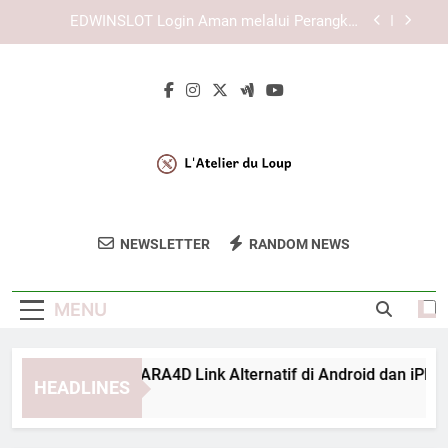
Skip
Tips Menggunakan Login Edwinslot agar Lebih
to
Efisien, Aman, dan Mudah Dipahami
content
Lebah4D Login Tanpa Ribet untuk Pengguna Aktif
yang Ingin Akses Lebih Aman dan Praktis
Cara Membuka TIARA4D Link Alternatif di
Android dan iPhone
EDWINSLOT Login Aman melalui Perangkat
Pribadi dan Browser Terbaru
Tips Menggunakan Login Edwinslot agar Lebih
Efisien, Aman, dan Mudah Dipahami
L'Atelier Du Loup
Dapatkan Inspirasi Dari Desain Dan Karya
Lebah4D Login Tanpa Ribet untuk Pengguna Aktif
NEWSLETTER
RANDOM NEWS
yang Ingin Akses Lebih Aman dan Praktis
Seni Di L’Atelier Du Loup.
MENU
ra Membuka TIARA4D Link Alternatif di Android dan iPhone
HEADLINES
Weeks Ago