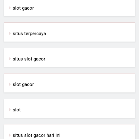
slot gacor
situs terpercaya
situs slot gacor
slot gacor
slot
situs slot gacor hari ini