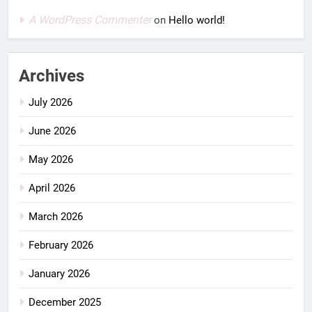
A WordPress Commenter
on
Hello world!
Archives
July 2026
June 2026
May 2026
April 2026
March 2026
February 2026
January 2026
December 2025