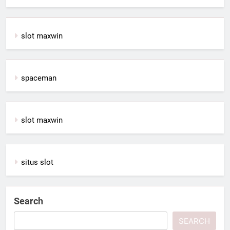
slot maxwin
spaceman
slot maxwin
situs slot
Search
SEARCH