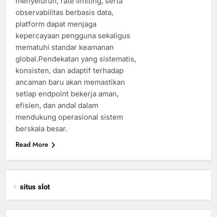
menyeluruh, rate limiting, serta
observabilitas berbasis data,
platform dapat menjaga
kepercayaan pengguna sekaligus
mematuhi standar keamanan
global.Pendekatan yang sistematis,
konsisten, dan adaptif terhadap
ancaman baru akan memastikan
setiap endpoint bekerja aman,
efisien, dan andal dalam
mendukung operasional sistem
berskala besar.
Read More
situs slot