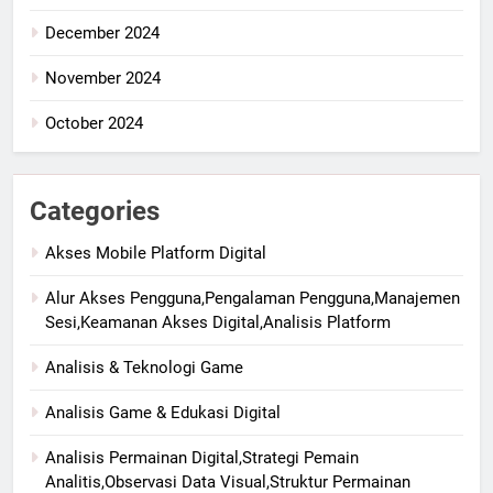
December 2024
November 2024
October 2024
Categories
Akses Mobile Platform Digital
Alur Akses Pengguna,Pengalaman Pengguna,Manajemen
Sesi,Keamanan Akses Digital,Analisis Platform
Analisis & Teknologi Game
Analisis Game & Edukasi Digital
Analisis Permainan Digital,Strategi Pemain
Analitis,Observasi Data Visual,Struktur Permainan