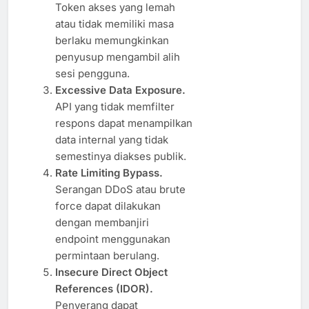
Token akses yang lemah
atau tidak memiliki masa
berlaku memungkinkan
penyusup mengambil alih
sesi pengguna.
Excessive Data Exposure.
API yang tidak memfilter
respons dapat menampilkan
data internal yang tidak
semestinya diakses publik.
Rate Limiting Bypass.
Serangan DDoS atau brute
force dapat dilakukan
dengan membanjiri
endpoint menggunakan
permintaan berulang.
Insecure Direct Object
References (IDOR).
Penyerang dapat