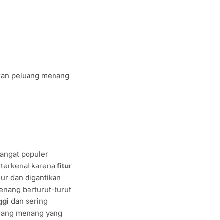
kan peluang menang
sangat populer
 terkenal karena
fitur
ur dan digantikan
nang berturut-turut
ggi
dan sering
luang menang yang