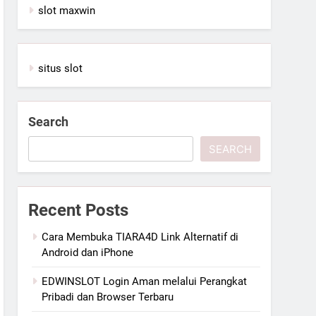
slot maxwin
situs slot
Search
SEARCH
Recent Posts
Cara Membuka TIARA4D Link Alternatif di
Android dan iPhone
EDWINSLOT Login Aman melalui Perangkat
Pribadi dan Browser Terbaru