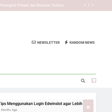
erangkat Pribadi dan Browser Terbaru
ih Efisien, Aman, dan Mudah Dipahami
ng Ingin Akses Lebih Aman dan Praktis
ink Alternatif di Android dan iPhone
NEWSLETTER
RANDOM NEWS
erangkat Pribadi dan Browser Terbaru
ih Efisien, Aman, dan Mudah Dipahami
ng Ingin Akses Lebih Aman dan Praktis
akan Login Edwinslot agar Lebih Efisien, Aman, dan Mudah 