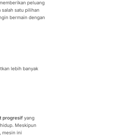
a memberikan peluang
alah satu pilihan
ingin bermain dengan
atkan lebih banyak
t progresif
yang
 hidup. Meskipun
, mesin ini