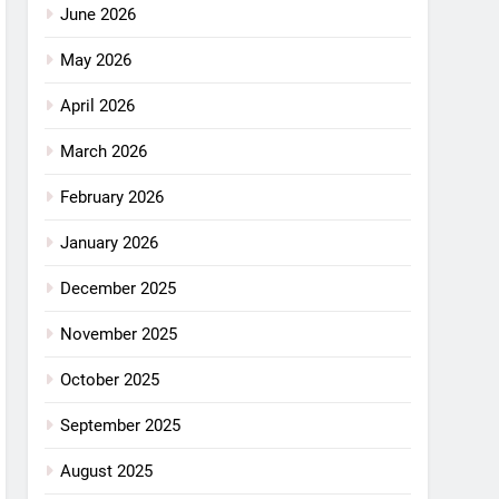
June 2026
May 2026
April 2026
March 2026
February 2026
January 2026
December 2025
November 2025
October 2025
September 2025
August 2025