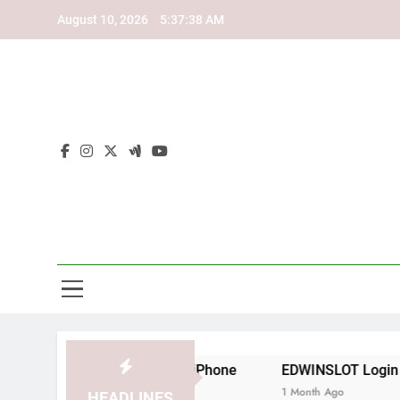
Skip
August 10, 2026
5:37:39 AM
to
content
L'A
Dapatkan I
f di Android dan iPhone
EDWINSLOT Login Aman melalu
1 Month Ago
HEADLINES