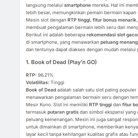
langsung melalui
smartphone
mereka. Hal ini membe
lebih besar, memungkinkan pemain bermain kapan s
Mesin slot dengan
RTP tinggi
,
fitur bonus menarik
membuat pengalaman bermain lebih seru dan men
Berikut ini adalah beberapa
rekomendasi slot gaco
di smartphone, yang menawarkan
peluang menang 
dan tentunya dapat diakses dengan mudah melalui 
1.
Book of Dead (Play’n GO)
RTP:
96.21%
Volatilitas:
Tinggi
Book of Dead
adalah salah satu slot paling populer
menawarkan pengalaman bermain seru dengan tema
Mesir Kuno. Slot ini memiliki
RTP tinggi
dan
fitur b
termasuk
putaran gratis
dan simbol ekspansi yang
peluang kemenangan. Mesin ini juga sangat respon
untuk dimainkan di smartphone, memberikan keny
layar kecil tanpa kehilangan kualitas grafis atau fun