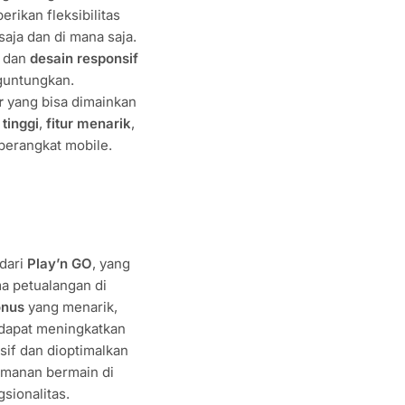
rikan fleksibilitas
aja dan di mana saja.
, dan
desain responsif
guntungkan.
r
yang bisa dimainkan
tinggi
,
fitur menarik
,
perangkat mobile.
 dari
Play’n GO
, yang
 petualangan di
onus
yang menarik,
 dapat meningkatkan
sif dan dioptimalkan
amanan bermain di
gsionalitas.