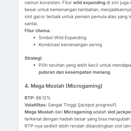
namun konsisten. Fitur
wild expanding
di sini jug
besar untuk kemenangan tambahan, menjadikannya s
slot gacor terbaik untuk pemain pemula atau yang 
santai.
Fitur Utama:
Simbol Wild Expanding
Kombinasi kemenangan sering
Strategi:
Pilih taruhan yang lebih kecil untuk mendap
putaran dan kesempatan menang
.
4.
Mega Moolah (Microgaming)
RTP:
88.12%
Volatilitas:
Sangat Tinggi (jackpot progresif)
Mega Moolah
dari
Microgaming
adalah
slot jackpo
terkenal dengan hadiah besar yang bisa mengubah
RTP-nya sedikit lebih rendah dibandingkan slot lain