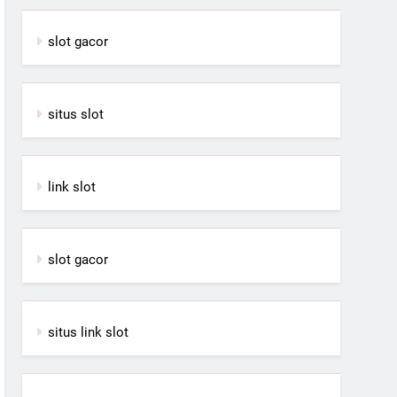
slot gacor
situs slot
link slot
slot gacor
situs link slot