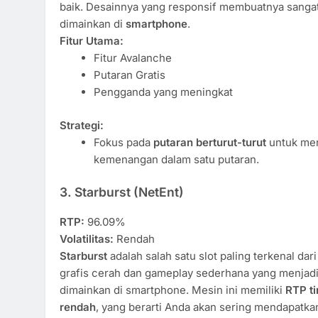
baik. Desainnya yang responsif membuatnya sanga
dimainkan di
smartphone
.
Fitur Utama:
Fitur Avalanche
Putaran Gratis
Pengganda yang meningkat
Strategi:
Fokus pada
putaran berturut-turut
untuk men
kemenangan dalam satu putaran.
3.
Starburst (NetEnt)
RTP:
96.09%
Volatilitas:
Rendah
Starburst
adalah salah satu slot paling terkenal dar
grafis cerah dan gameplay sederhana yang menjadi
dimainkan di smartphone. Mesin ini memiliki
RTP ti
rendah
, yang berarti Anda akan sering mendapatk