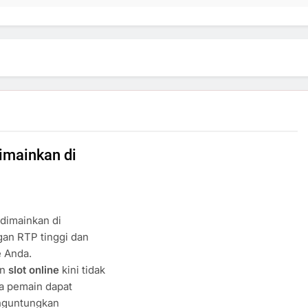
imainkan di
dimainkan di
an RTP tinggi dan
e Anda.
in
slot online
kini tidak
ra pemain dapat
enguntungkan