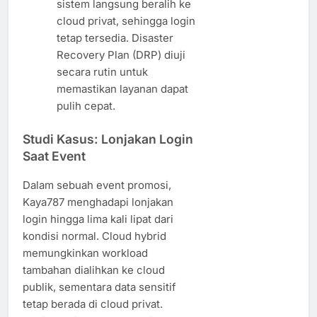
sistem langsung beralih ke
cloud privat, sehingga login
tetap tersedia. Disaster
Recovery Plan (DRP) diuji
secara rutin untuk
memastikan layanan dapat
pulih cepat.
Studi Kasus: Lonjakan Login
Saat Event
Dalam sebuah event promosi,
Kaya787 menghadapi lonjakan
login hingga lima kali lipat dari
kondisi normal. Cloud hybrid
memungkinkan workload
tambahan dialihkan ke cloud
publik, sementara data sensitif
tetap berada di cloud privat.