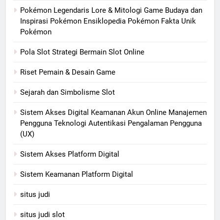
Pokémon Legendaris Lore & Mitologi Game Budaya dan
Inspirasi Pokémon Ensiklopedia Pokémon Fakta Unik
Pokémon
Pola Slot Strategi Bermain Slot Online
Riset Pemain & Desain Game
Sejarah dan Simbolisme Slot
Sistem Akses Digital Keamanan Akun Online Manajemen
Pengguna Teknologi Autentikasi Pengalaman Pengguna
(UX)
Sistem Akses Platform Digital
Sistem Keamanan Platform Digital
situs judi
situs judi slot