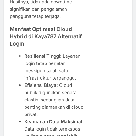
Hasilnya, tidak ada downtime
signifikan dan pengalaman
pengguna tetap terjaga.
Manfaat Optimasi Cloud
Hybrid di Kaya787 Alternatif
Login
Resiliensi Tinggi:
Layanan
login tetap berjalan
meskipun salah satu
infrastruktur terganggu.
Efisiensi Biaya:
Cloud
publik digunakan secara
elastis, sedangkan data
penting diamankan di cloud
privat.
Keamanan Data Maksimal:
Data login tidak terekspos