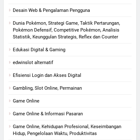
Desain Web & Pengalaman Pengguna
Dunia Pokémon, Strategi Game, Taktik Pertarungan,
Pokémon Defensif, Competitive Pokémon, Analisis
Statistik, Keunggulan Strategis, Reflex dan Counter
Edukasi Digital & Gaming
edwinslot alternatif
Efisiensi Login dan Akses Digital
Gambling, Slot Online, Permainan
Game Online
Game Online & Informasi Pasaran
Game Online, Kehidupan Profesional, Keseimbangan
Hidup, Pengelolaan Waktu, Produktivitas