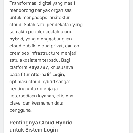
Transformasi digital yang masif
mendorong banyak organisasi
untuk mengadopsi arsitektur
cloud. Salah satu pendekatan yang
semakin populer adalah
cloud
hybrid
, yang menggabungkan
cloud publik, cloud privat, dan on-
premises infrastructure menjadi
satu ekosistem terpadu. Bagi
platform
Kaya787
, khususnya
pada fitur
Alternatif Login
,
optimasi cloud hybrid sangat
penting untuk menjaga
ketersediaan layanan, efisiensi
biaya, dan keamanan data
pengguna.
Pentingnya Cloud Hybrid
untuk Sistem Login