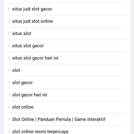
situs judi slot gacor
situs judi slot online
situs slot
situs slot gacor
situs slot gacor hari ini
slot
slot gacor
slot gacor hari ini
slot online
Slot Online | Panduan Pemula | Game Interaktif
slot online resmi terpercaya