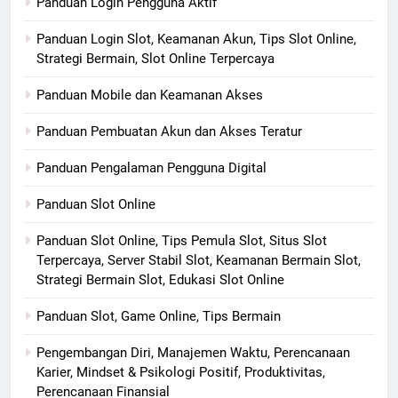
Panduan Login Pengguna Aktif
Panduan Login Slot, Keamanan Akun, Tips Slot Online,
Strategi Bermain, Slot Online Terpercaya
Panduan Mobile dan Keamanan Akses
Panduan Pembuatan Akun dan Akses Teratur
Panduan Pengalaman Pengguna Digital
Panduan Slot Online
Panduan Slot Online, Tips Pemula Slot, Situs Slot
Terpercaya, Server Stabil Slot, Keamanan Bermain Slot,
Strategi Bermain Slot, Edukasi Slot Online
Panduan Slot, Game Online, Tips Bermain
Pengembangan Diri, Manajemen Waktu, Perencanaan
Karier, Mindset & Psikologi Positif, Produktivitas,
Perencanaan Finansial