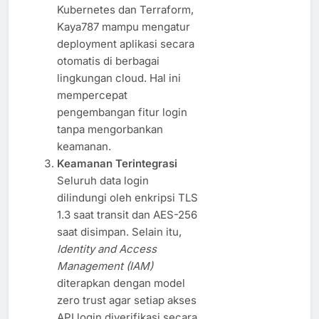
Kubernetes dan Terraform,
Kaya787 mampu mengatur
deployment aplikasi secara
otomatis di berbagai
lingkungan cloud. Hal ini
mempercepat
pengembangan fitur login
tanpa mengorbankan
keamanan.
Keamanan Terintegrasi
Seluruh data login
dilindungi oleh enkripsi TLS
1.3 saat transit dan AES-256
saat disimpan. Selain itu,
Identity and Access
Management (IAM)
diterapkan dengan model
zero trust agar setiap akses
API login diverifikasi secara