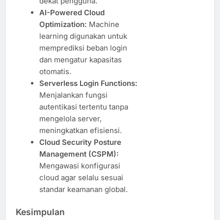
dekat pengguna.
AI-Powered Cloud
Optimization:
Machine
learning digunakan untuk
memprediksi beban login
dan mengatur kapasitas
otomatis.
Serverless Login Functions:
Menjalankan fungsi
autentikasi tertentu tanpa
mengelola server,
meningkatkan efisiensi.
Cloud Security Posture
Management (CSPM):
Mengawasi konfigurasi
cloud agar selalu sesuai
standar keamanan global.
Kesimpulan