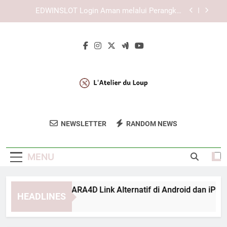
Skip
Tips Menggunakan Login Edwinslot agar Lebih
to
Efisien, Aman, dan Mudah Dipahami
content
Lebah4D Login Tanpa Ribet untuk Pengguna Aktif
yang Ingin Akses Lebih Aman dan Praktis
Cara Membuka TIARA4D Link Alternatif di
Android dan iPhone
EDWINSLOT Login Aman melalui Perangkat
Pribadi dan Browser Terbaru
Tips Menggunakan Login Edwinslot agar Lebih
Efisien, Aman, dan Mudah Dipahami
L'Atelier Du Loup
Dapatkan Inspirasi Dari Desain Dan Karya
Lebah4D Login Tanpa Ribet untuk Pengguna Aktif
NEWSLETTER
RANDOM NEWS
yang Ingin Akses Lebih Aman dan Praktis
Seni Di L’Atelier Du Loup.
MENU
ra Membuka TIARA4D Link Alternatif di Android dan iPhone
HEADLINES
Weeks Ago