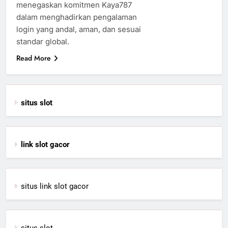
menegaskan komitmen Kaya787
dalam menghadirkan pengalaman
login yang andal, aman, dan sesuai
standar global.
Read More
situs slot
link slot gacor
situs link slot gacor
situs slot