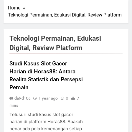
Home
Teknologi Permainan, Edukasi Digital, Review Platform
Teknologi Permainan, Edukasi
Digital, Review Platform
Studi Kasus Slot Gacor
Harian di Horas88: Antara
Realita Statistik dan Persepsi
Pemain
da9d10c
1 year ago
0
7
mins
Telusuri studi kasus slot gacor
harian di platform Horas88. Apakah
benar ada pola kemenangan setiap