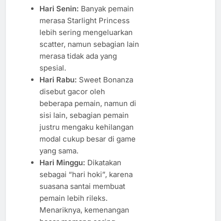
Hari Senin:
Banyak pemain
merasa Starlight Princess
lebih sering mengeluarkan
scatter, namun sebagian lain
merasa tidak ada yang
spesial.
Hari Rabu:
Sweet Bonanza
disebut gacor oleh
beberapa pemain, namun di
sisi lain, sebagian pemain
justru mengaku kehilangan
modal cukup besar di game
yang sama.
Hari Minggu:
Dikatakan
sebagai “hari hoki”, karena
suasana santai membuat
pemain lebih rileks.
Menariknya, kemenangan