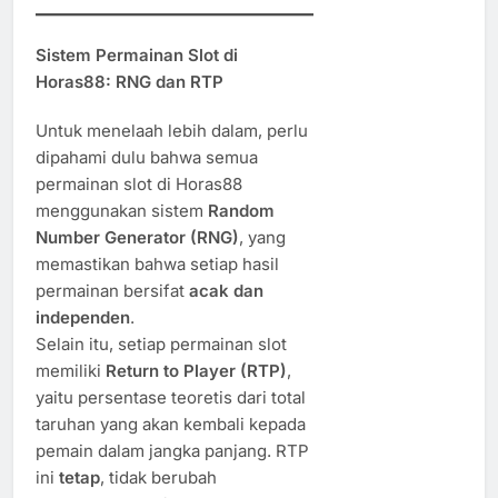
Sistem Permainan Slot di
Horas88: RNG dan RTP
Untuk menelaah lebih dalam, perlu
dipahami dulu bahwa semua
permainan slot di Horas88
menggunakan sistem
Random
Number Generator (RNG)
, yang
memastikan bahwa setiap hasil
permainan bersifat
acak dan
independen
.
Selain itu, setiap permainan slot
memiliki
Return to Player (RTP)
,
yaitu persentase teoretis dari total
taruhan yang akan kembali kepada
pemain dalam jangka panjang. RTP
ini
tetap
, tidak berubah