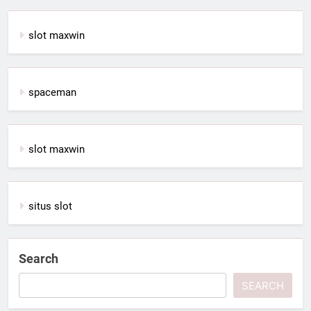
slot maxwin
spaceman
slot maxwin
situs slot
Search
SEARCH