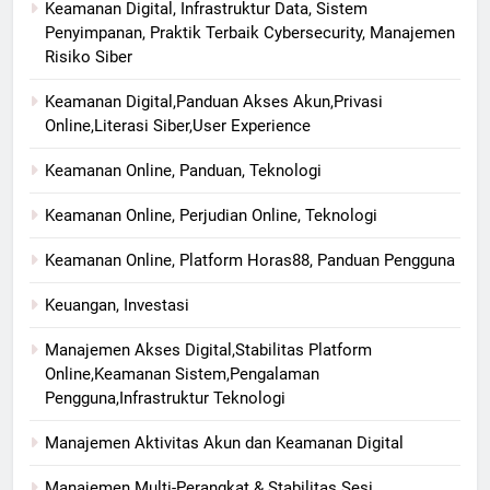
Keamanan Digital, Infrastruktur Data, Sistem
Penyimpanan, Praktik Terbaik Cybersecurity, Manajemen
Risiko Siber
Keamanan Digital,Panduan Akses Akun,Privasi
Online,Literasi Siber,User Experience
Keamanan Online, Panduan, Teknologi
Keamanan Online, Perjudian Online, Teknologi
Keamanan Online, Platform Horas88, Panduan Pengguna
Keuangan, Investasi
Manajemen Akses Digital,Stabilitas Platform
Online,Keamanan Sistem,Pengalaman
Pengguna,Infrastruktur Teknologi
Manajemen Aktivitas Akun dan Keamanan Digital
Manajemen Multi-Perangkat & Stabilitas Sesi