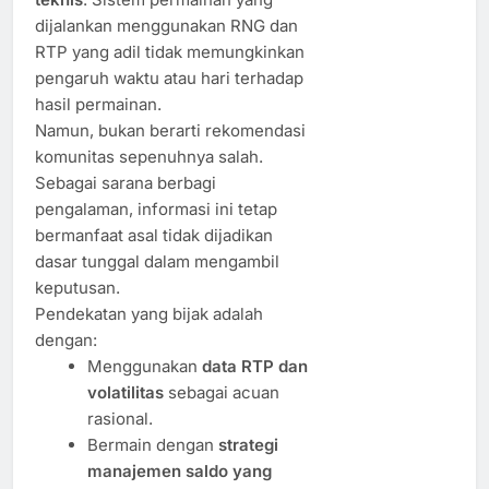
dijalankan menggunakan RNG dan
RTP yang adil tidak memungkinkan
pengaruh waktu atau hari terhadap
hasil permainan.
Namun, bukan berarti rekomendasi
komunitas sepenuhnya salah.
Sebagai sarana berbagi
pengalaman, informasi ini tetap
bermanfaat asal tidak dijadikan
dasar tunggal dalam mengambil
keputusan.
Pendekatan yang bijak adalah
dengan:
Menggunakan
data RTP dan
volatilitas
sebagai acuan
rasional.
Bermain dengan
strategi
manajemen saldo yang