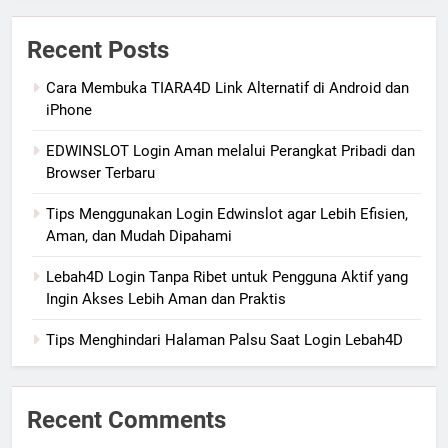
Recent Posts
Cara Membuka TIARA4D Link Alternatif di Android dan
iPhone
EDWINSLOT Login Aman melalui Perangkat Pribadi dan
Browser Terbaru
Tips Menggunakan Login Edwinslot agar Lebih Efisien,
Aman, dan Mudah Dipahami
Lebah4D Login Tanpa Ribet untuk Pengguna Aktif yang
Ingin Akses Lebih Aman dan Praktis
Tips Menghindari Halaman Palsu Saat Login Lebah4D
Recent Comments