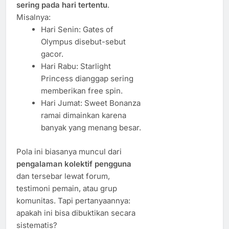
sering pada hari tertentu
.
Misalnya:
Hari Senin: Gates of
Olympus disebut-sebut
gacor.
Hari Rabu: Starlight
Princess dianggap sering
memberikan free spin.
Hari Jumat: Sweet Bonanza
ramai dimainkan karena
banyak yang menang besar.
Pola ini biasanya muncul dari
pengalaman kolektif pengguna
dan tersebar lewat forum,
testimoni pemain, atau grup
komunitas. Tapi pertanyaannya:
apakah ini bisa dibuktikan secara
sistematis?