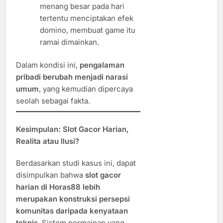
menang besar pada hari
tertentu menciptakan efek
domino, membuat game itu
ramai dimainkan.
Dalam kondisi ini,
pengalaman
pribadi berubah menjadi narasi
umum
, yang kemudian dipercaya
seolah sebagai fakta.
Kesimpulan: Slot Gacor Harian,
Realita atau Ilusi?
Berdasarkan studi kasus ini, dapat
disimpulkan bahwa
slot gacor
harian di Horas88 lebih
merupakan konstruksi persepsi
komunitas daripada kenyataan
teknis
. Sistem permainan yang