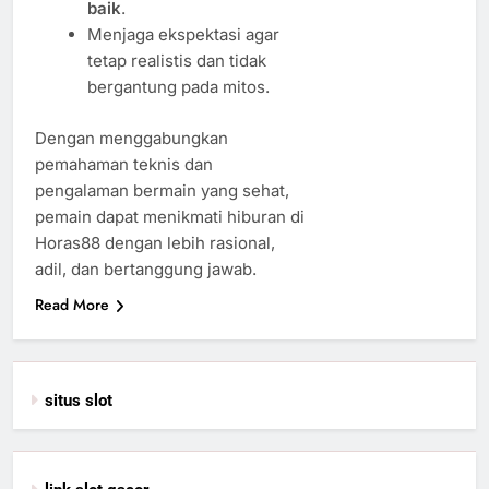
baik
.
Menjaga ekspektasi agar
tetap realistis dan tidak
bergantung pada mitos.
Dengan menggabungkan
pemahaman teknis dan
pengalaman bermain yang sehat,
pemain dapat menikmati hiburan di
Horas88 dengan lebih rasional,
adil, dan bertanggung jawab.
Read More
situs slot