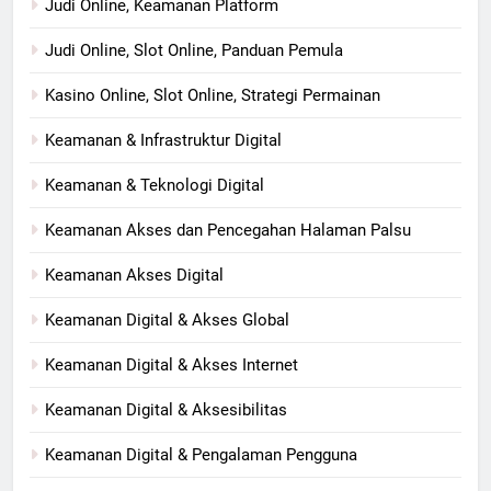
Judi Online, Keamanan Platform
Judi Online, Slot Online, Panduan Pemula
Kasino Online, Slot Online, Strategi Permainan
Keamanan & Infrastruktur Digital
Keamanan & Teknologi Digital
Keamanan Akses dan Pencegahan Halaman Palsu
Keamanan Akses Digital
Keamanan Digital & Akses Global
Keamanan Digital & Akses Internet
Keamanan Digital & Aksesibilitas
Keamanan Digital & Pengalaman Pengguna