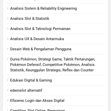
Analisis Sistem & Reliability Engineering
Analisis Slot & Statistik
Analisis Slot & Teknologi Permainan
Analisis UX & Desain Antarmuka
Desain Web & Pengalaman Pengguna
Dunia Pokémon, Strategi Game, Taktik Pertarungan,
Pokémon Defensif, Competitive Pokémon, Analisis
Statistik, Keunggulan Strategis, Reflex dan Counter
Edukasi Digital & Gaming
edwinslot alternatif
Efisiensi Login dan Akses Digital
Gambling, Slot Online, Permainan