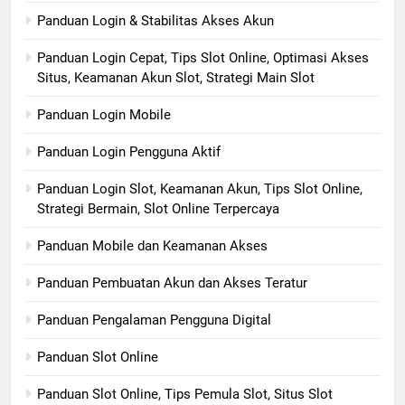
Panduan Login & Stabilitas Akses Akun
Panduan Login Cepat, Tips Slot Online, Optimasi Akses
Situs, Keamanan Akun Slot, Strategi Main Slot
Panduan Login Mobile
Panduan Login Pengguna Aktif
Panduan Login Slot, Keamanan Akun, Tips Slot Online,
Strategi Bermain, Slot Online Terpercaya
Panduan Mobile dan Keamanan Akses
Panduan Pembuatan Akun dan Akses Teratur
Panduan Pengalaman Pengguna Digital
Panduan Slot Online
Panduan Slot Online, Tips Pemula Slot, Situs Slot