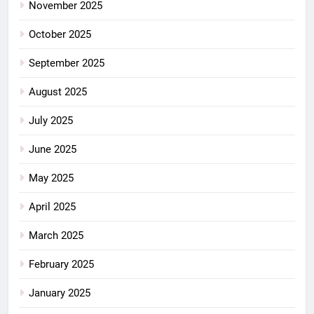
November 2025
October 2025
September 2025
August 2025
July 2025
June 2025
May 2025
April 2025
March 2025
February 2025
January 2025