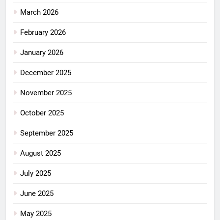
March 2026
February 2026
January 2026
December 2025
November 2025
October 2025
September 2025
August 2025
July 2025
June 2025
May 2025