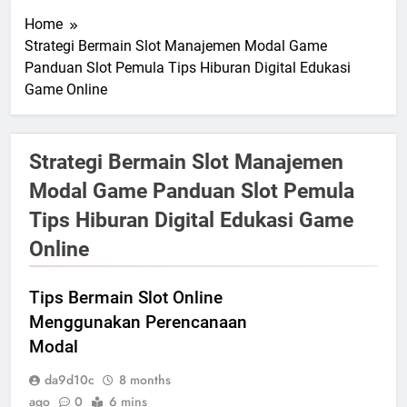
Home
Strategi Bermain Slot Manajemen Modal Game
Panduan Slot Pemula Tips Hiburan Digital Edukasi
Game Online
Strategi Bermain Slot Manajemen
Modal Game Panduan Slot Pemula
Tips Hiburan Digital Edukasi Game
Online
Tips Bermain Slot Online
Menggunakan Perencanaan
Modal
da9d10c
8 months
ago
0
6 mins