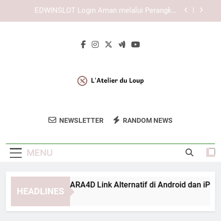
Skip
Tips Menggunakan Login Edwinslot agar Lebih
to
Efisien, Aman, dan Mudah Dipahami
content
Lebah4D Login Tanpa Ribet untuk Pengguna Aktif
yang Ingin Akses Lebih Aman dan Praktis
Cara Membuka TIARA4D Link Alternatif di
Android dan iPhone
EDWINSLOT Login Aman melalui Perangkat
Pribadi dan Browser Terbaru
Tips Menggunakan Login Edwinslot agar Lebih
Efisien, Aman, dan Mudah Dipahami
L'Atelier Du Loup
Dapatkan Inspirasi Dari Desain Dan Karya
Lebah4D Login Tanpa Ribet untuk Pengguna Aktif
NEWSLETTER
RANDOM NEWS
yang Ingin Akses Lebih Aman dan Praktis
Seni Di L’Atelier Du Loup.
MENU
ra Membuka TIARA4D Link Alternatif di Android dan iPhone
HEADLINES
Month Ago