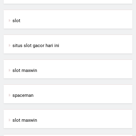
slot
situs slot gacor hari ini
slot maxwin
spaceman
slot maxwin