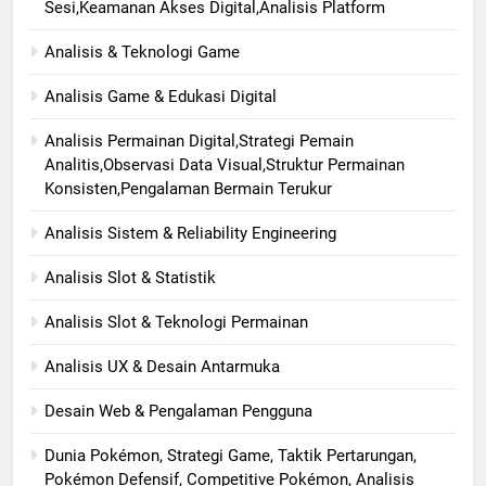
Sesi,Keamanan Akses Digital,Analisis Platform
Analisis & Teknologi Game
Analisis Game & Edukasi Digital
Analisis Permainan Digital,Strategi Pemain
Analitis,Observasi Data Visual,Struktur Permainan
Konsisten,Pengalaman Bermain Terukur
Analisis Sistem & Reliability Engineering
Analisis Slot & Statistik
Analisis Slot & Teknologi Permainan
Analisis UX & Desain Antarmuka
Desain Web & Pengalaman Pengguna
Dunia Pokémon, Strategi Game, Taktik Pertarungan,
Pokémon Defensif, Competitive Pokémon, Analisis