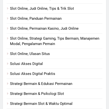
Slot Online, Judi Online, Tips & Trik Slot
Slot Online, Panduan Permainan
Slot Online, Permainan Kasino, Judi Online
Slot Online, Strategi Gaming, Tips Bermain, Manajemen
Modal, Pengalaman Pemain
Slot Online, Ulasan Situs
Solusi Akses Digital
Solusi Akses Digital Praktis
Strategi Bermain & Edukasi Permainan
Strategi Bermain & Psikologi Slot
Strategi Bermain Slot & Waktu Optimal