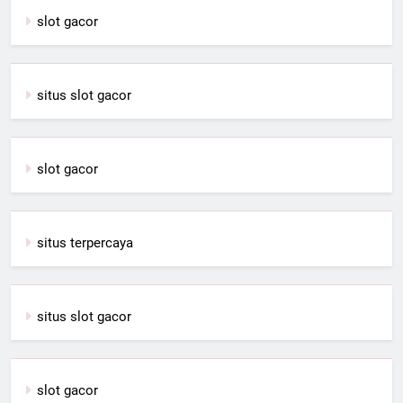
slot gacor
situs slot gacor
slot gacor
situs terpercaya
situs slot gacor
slot gacor