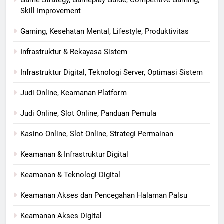
Game Strategy, Gameplay Guide, Competitive Gaming,
Skill Improvement
Gaming, Kesehatan Mental, Lifestyle, Produktivitas
Infrastruktur & Rekayasa Sistem
Infrastruktur Digital, Teknologi Server, Optimasi Sistem
Judi Online, Keamanan Platform
Judi Online, Slot Online, Panduan Pemula
Kasino Online, Slot Online, Strategi Permainan
Keamanan & Infrastruktur Digital
Keamanan & Teknologi Digital
Keamanan Akses dan Pencegahan Halaman Palsu
Keamanan Akses Digital