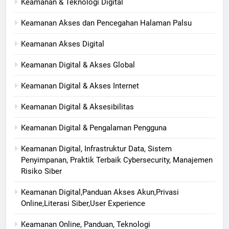
Keamanan & Teknologi Digital
Keamanan Akses dan Pencegahan Halaman Palsu
Keamanan Akses Digital
Keamanan Digital & Akses Global
Keamanan Digital & Akses Internet
Keamanan Digital & Aksesibilitas
Keamanan Digital & Pengalaman Pengguna
Keamanan Digital, Infrastruktur Data, Sistem
Penyimpanan, Praktik Terbaik Cybersecurity, Manajemen
Risiko Siber
Keamanan Digital,Panduan Akses Akun,Privasi
Online,Literasi Siber,User Experience
Keamanan Online, Panduan, Teknologi