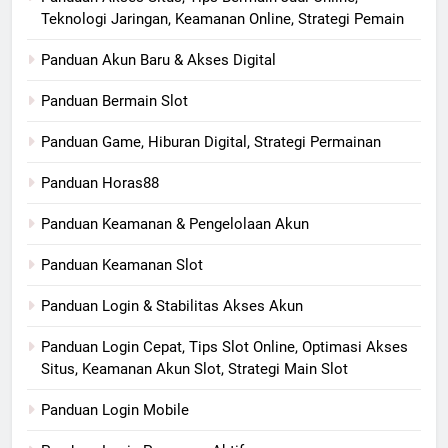
Teknologi Jaringan, Keamanan Online, Strategi Pemain
Panduan Akun Baru & Akses Digital
Panduan Bermain Slot
Panduan Game, Hiburan Digital, Strategi Permainan
Panduan Horas88
Panduan Keamanan & Pengelolaan Akun
Panduan Keamanan Slot
Panduan Login & Stabilitas Akses Akun
Panduan Login Cepat, Tips Slot Online, Optimasi Akses
Situs, Keamanan Akun Slot, Strategi Main Slot
Panduan Login Mobile