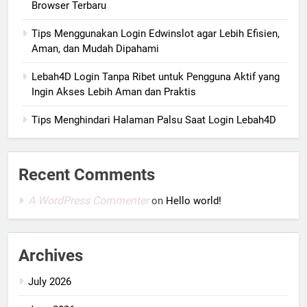
Browser Terbaru
Tips Menggunakan Login Edwinslot agar Lebih Efisien,
Aman, dan Mudah Dipahami
Lebah4D Login Tanpa Ribet untuk Pengguna Aktif yang
Ingin Akses Lebih Aman dan Praktis
Tips Menghindari Halaman Palsu Saat Login Lebah4D
Recent Comments
A WordPress Commenter
on
Hello world!
Archives
July 2026