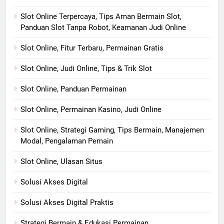
Slot Online Terpercaya, Tips Aman Bermain Slot,
Panduan Slot Tanpa Robot, Keamanan Judi Online
Slot Online, Fitur Terbaru, Permainan Gratis
Slot Online, Judi Online, Tips & Trik Slot
Slot Online, Panduan Permainan
Slot Online, Permainan Kasino, Judi Online
Slot Online, Strategi Gaming, Tips Bermain, Manajemen
Modal, Pengalaman Pemain
Slot Online, Ulasan Situs
Solusi Akses Digital
Solusi Akses Digital Praktis
Strategi Bermain & Edukasi Permainan