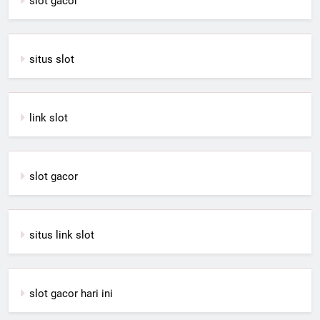
slot gacor
situs slot
link slot
slot gacor
situs link slot
slot gacor hari ini