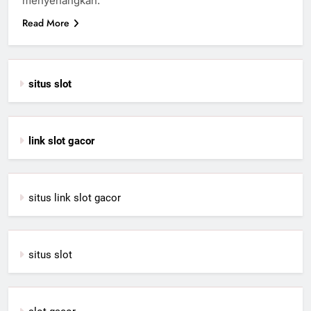
menyenangkan.
Read More
situs slot
link slot gacor
situs link slot gacor
situs slot