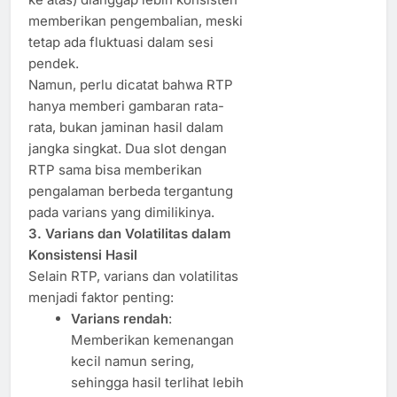
memberikan pengembalian, meski
tetap ada fluktuasi dalam sesi
pendek.
Namun, perlu dicatat bahwa RTP
hanya memberi gambaran rata-
rata, bukan jaminan hasil dalam
jangka singkat. Dua slot dengan
RTP sama bisa memberikan
pengalaman berbeda tergantung
pada varians yang dimilikinya.
3. Varians dan Volatilitas dalam
Konsistensi Hasil
Selain RTP, varians dan volatilitas
menjadi faktor penting:
Varians rendah
:
Memberikan kemenangan
kecil namun sering,
sehingga hasil terlihat lebih