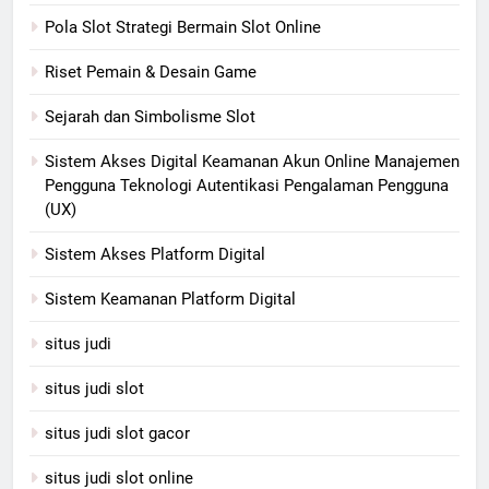
Pola Slot Strategi Bermain Slot Online
Riset Pemain & Desain Game
Sejarah dan Simbolisme Slot
Sistem Akses Digital Keamanan Akun Online Manajemen
Pengguna Teknologi Autentikasi Pengalaman Pengguna
(UX)
Sistem Akses Platform Digital
Sistem Keamanan Platform Digital
situs judi
situs judi slot
situs judi slot gacor
situs judi slot online