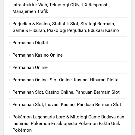
Infrastruktur Web, Teknologi CDN, UX Responsif,
Manajemen Trafik
Perjudian & Kasino, Statistik Slot, Strategi Bermain,
Game & Hiburan, Psikologi Perjudian, Edukasi Kasino
Permainan Digital
Permainan Kasino Online
Permainan Online
Permainan Online, Slot Online, Kasino, Hiburan Digital
Permainan Slot, Casino Online, Panduan Bermain Slot
Permainan Slot, Inovasi Kasino, Panduan Bermain Slot
Pokémon Legendaris Lore & Mitologi Game Budaya dan
Inspirasi Pokémon Ensiklopedia Pokémon Fakta Unik
Pokémon