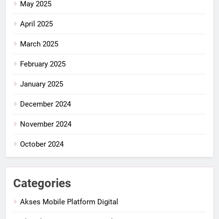
May 2025
April 2025
March 2025
February 2025
January 2025
December 2024
November 2024
October 2024
Categories
Akses Mobile Platform Digital