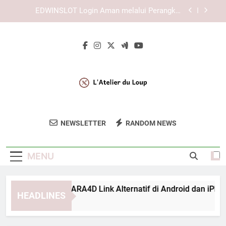
Skip
Tips Menggunakan Login Edwinslot agar Lebih
to
Efisien, Aman, dan Mudah Dipahami
content
Lebah4D Login Tanpa Ribet untuk Pengguna Aktif
yang Ingin Akses Lebih Aman dan Praktis
Cara Membuka TIARA4D Link Alternatif di
Android dan iPhone
EDWINSLOT Login Aman melalui Perangkat
Pribadi dan Browser Terbaru
Tips Menggunakan Login Edwinslot agar Lebih
Efisien, Aman, dan Mudah Dipahami
L'Atelier Du Loup
Dapatkan Inspirasi Dari Desain Dan Karya
Lebah4D Login Tanpa Ribet untuk Pengguna Aktif
NEWSLETTER
RANDOM NEWS
yang Ingin Akses Lebih Aman dan Praktis
Seni Di L’Atelier Du Loup.
MENU
ra Membuka TIARA4D Link Alternatif di Android dan iPhone
HEADLINES
Weeks Ago