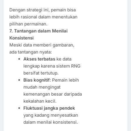
Dengan strategi ini, pemain bisa
lebih rasional dalam menentukan
pilihan permainan.
7. Tantangan dalam Menilai
Konsistensi
Meski data memberi gambaran,
ada tantangan nyata:
Akses terbatas
ke data
lengkap karena sistem RNG
bersifat tertutup.
Bias kognitif
: Pemain lebih
mudah mengingat
kemenangan besar daripada
kekalahan kecil.
Fluktuasi jangka pendek
yang kadang menyesatkan
dalam menilai konsistensi.