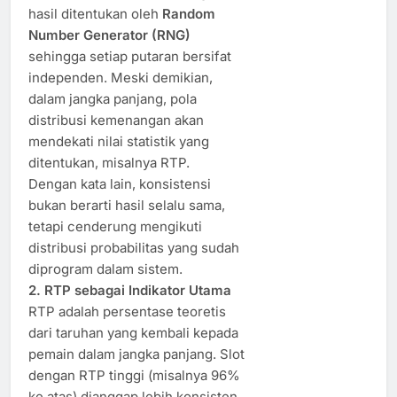
hasil ditentukan oleh
Random
Number Generator (RNG)
sehingga setiap putaran bersifat
independen. Meski demikian,
dalam jangka panjang, pola
distribusi kemenangan akan
mendekati nilai statistik yang
ditentukan, misalnya RTP.
Dengan kata lain, konsistensi
bukan berarti hasil selalu sama,
tetapi cenderung mengikuti
distribusi probabilitas yang sudah
diprogram dalam sistem.
2. RTP sebagai Indikator Utama
RTP adalah persentase teoretis
dari taruhan yang kembali kepada
pemain dalam jangka panjang. Slot
dengan RTP tinggi (misalnya 96%
ke atas) dianggap lebih konsisten