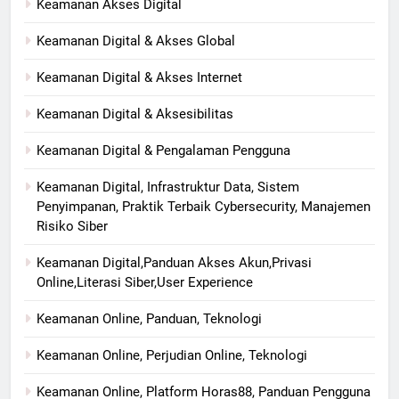
Keamanan Akses Digital
Keamanan Digital & Akses Global
Keamanan Digital & Akses Internet
Keamanan Digital & Aksesibilitas
Keamanan Digital & Pengalaman Pengguna
Keamanan Digital, Infrastruktur Data, Sistem
Penyimpanan, Praktik Terbaik Cybersecurity, Manajemen
Risiko Siber
Keamanan Digital,Panduan Akses Akun,Privasi
Online,Literasi Siber,User Experience
Keamanan Online, Panduan, Teknologi
Keamanan Online, Perjudian Online, Teknologi
Keamanan Online, Platform Horas88, Panduan Pengguna