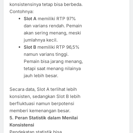
konsistensinya tetap bisa berbeda.
Contohnya:
Slot A
memiliki RTP 97%
dan varians rendah. Pemain
akan sering menang, meski
jumlahnya kecil.
Slot B
memiliki RTP 96,5%
namun varians tinggi.
Pemain bisa jarang menang,
tetapi saat menang nilainya
jauh lebih besar.
Secara data, Slot A terlihat lebih
konsisten, sedangkan Slot B lebih
berfluktuasi namun berpotensi
memberi kemenangan besar.
5. Peran Statistik dalam Menilai
Konsistensi
Pendekatan statistik bisa