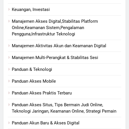
Keuangan, Investasi
Manajemen Akses Digital,Stabilitas Platform
Online,Keamanan Sistem,Pengalaman
Pengguna,Infrastruktur Teknologi
Manajemen Aktivitas Akun dan Keamanan Digital
Manajemen Multi-Perangkat & Stabilitas Sesi
Panduan & Teknologi
Panduan Akses Mobile
Panduan Akses Praktis Terbaru
Panduan Akses Situs, Tips Bermain Judi Online,
Teknologi Jaringan, Keamanan Online, Strategi Pemain
Panduan Akun Baru & Akses Digital