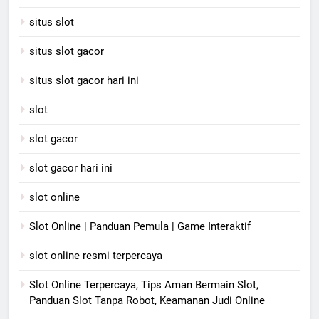
situs slot
situs slot gacor
situs slot gacor hari ini
slot
slot gacor
slot gacor hari ini
slot online
Slot Online | Panduan Pemula | Game Interaktif
slot online resmi terpercaya
Slot Online Terpercaya, Tips Aman Bermain Slot,
Panduan Slot Tanpa Robot, Keamanan Judi Online