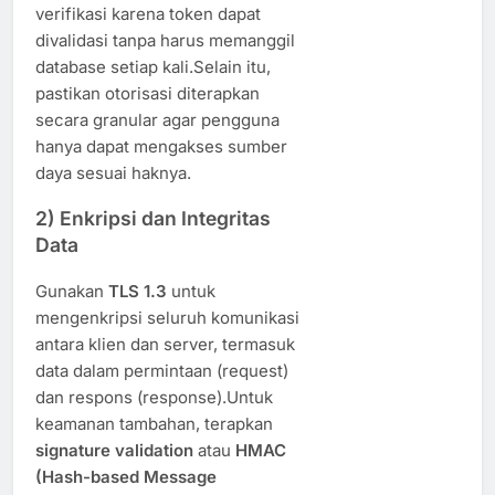
verifikasi karena token dapat
divalidasi tanpa harus memanggil
database setiap kali.Selain itu,
pastikan otorisasi diterapkan
secara granular agar pengguna
hanya dapat mengakses sumber
daya sesuai haknya.
2) Enkripsi dan Integritas
Data
Gunakan
TLS 1.3
untuk
mengenkripsi seluruh komunikasi
antara klien dan server, termasuk
data dalam permintaan (request)
dan respons (response).Untuk
keamanan tambahan, terapkan
signature validation
atau
HMAC
(Hash-based Message