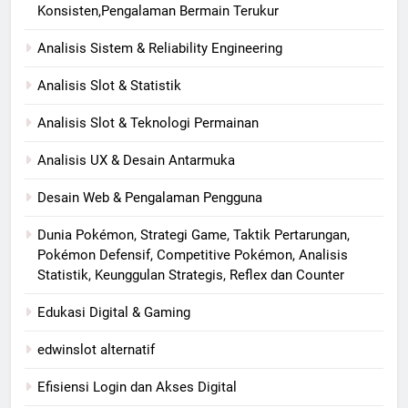
Konsisten,Pengalaman Bermain Terukur
Analisis Sistem & Reliability Engineering
Analisis Slot & Statistik
Analisis Slot & Teknologi Permainan
Analisis UX & Desain Antarmuka
Desain Web & Pengalaman Pengguna
Dunia Pokémon, Strategi Game, Taktik Pertarungan,
Pokémon Defensif, Competitive Pokémon, Analisis
Statistik, Keunggulan Strategis, Reflex dan Counter
Edukasi Digital & Gaming
edwinslot alternatif
Efisiensi Login dan Akses Digital