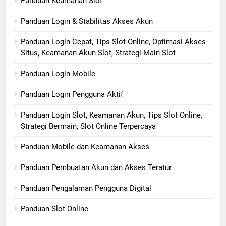
Panduan Keamanan Slot
Panduan Login & Stabilitas Akses Akun
Panduan Login Cepat, Tips Slot Online, Optimasi Akses
Situs, Keamanan Akun Slot, Strategi Main Slot
Panduan Login Mobile
Panduan Login Pengguna Aktif
Panduan Login Slot, Keamanan Akun, Tips Slot Online,
Strategi Bermain, Slot Online Terpercaya
Panduan Mobile dan Keamanan Akses
Panduan Pembuatan Akun dan Akses Teratur
Panduan Pengalaman Pengguna Digital
Panduan Slot Online