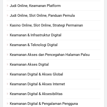
Judi Online, Keamanan Platform
Judi Online, Slot Online, Panduan Pemula
Kasino Online, Slot Online, Strategi Permainan
Keamanan & Infrastruktur Digital
Keamanan & Teknologi Digital
Keamanan Akses dan Pencegahan Halaman Palsu
Keamanan Akses Digital
Keamanan Digital & Akses Global
Keamanan Digital & Akses Internet
Keamanan Digital & Aksesibilitas
Keamanan Digital & Pengalaman Pengguna