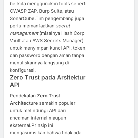
berkala menggunakan tools seperti
OWASP ZAP, Burp Suite, atau
SonarQube.Tim pengembang juga
perlu memanfaatkan
secret
management
(misalnya HashiCorp
Vault atau AWS Secrets Manager)
untuk menyimpan kunci API, token,
dan password dengan aman tanpa
menuliskannya langsung di
konfigurasi.
Zero Trust pada Arsitektur
API
Pendekatan
Zero Trust
Architecture
semakin populer
untuk melindungi API dari
ancaman internal maupun
eksternal.Prinsip ini
mengasumsikan bahwa tidak ada