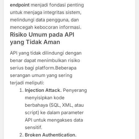
endpoint
menjadi fondasi penting
untuk menjaga integritas sistem,
melindungi data pengguna, dan
mencegah kebocoran informasi.
Risiko Umum pada API
yang Tidak Aman
API yang tidak dilindungi dengan
benar dapat menimbulkan risiko
serius bagi platform.Beberapa
serangan umum yang sering
terjadi meliputi:
Injection Attack.
Penyerang
menyisipkan kode
berbahaya (SQL, XML, atau
script) ke dalam parameter
API untuk mengakses data
sensitif.
Broken Authentication.