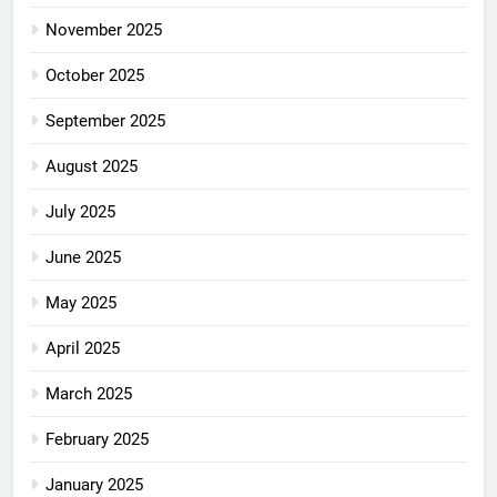
November 2025
October 2025
September 2025
August 2025
July 2025
June 2025
May 2025
April 2025
March 2025
February 2025
January 2025