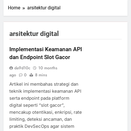
Home
arsitektur digital
arsitektur digital
Implementasi Keamanan API
dan Endpoint Slot Gacor
da9d10c
10 months
ago
0
8 mins
Artikel ini membahas strategi dan
teknik implementasi keamanan API
serta endpoint pada platform
digital seperti “slot gacor”,
mencakup otentikasi, enkripsi, rate
limiting, deteksi ancaman, dan
praktik DevSecOps agar sistem