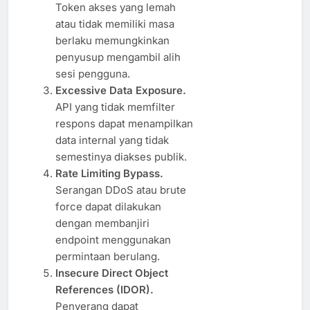
Token akses yang lemah
atau tidak memiliki masa
berlaku memungkinkan
penyusup mengambil alih
sesi pengguna.
Excessive Data Exposure.
API yang tidak memfilter
respons dapat menampilkan
data internal yang tidak
semestinya diakses publik.
Rate Limiting Bypass.
Serangan DDoS atau brute
force dapat dilakukan
dengan membanjiri
endpoint menggunakan
permintaan berulang.
Insecure Direct Object
References (IDOR).
Penyerang dapat