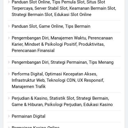
Panduan Slot Online, Tips Pemula Slot, Situs Slot
Terpercaya, Server Stabil Slot, Keamanan Bermain Slot,
Strategi Bermain Slot, Edukasi Slot Online
Panduan Slot, Game Online, Tips Bermain
Pengembangan Diri, Manajemen Waktu, Perencanaan
Karier, Mindset & Psikologi Positif, Produktivitas,
Perencanaan Finansial
Pengembangan Diri, Strategi Permainan, Tips Menang
Performa Digital, Optimasi Kecepatan Akses,
Infrastruktur Web, Teknologi CDN, UX Responsif,
Manajemen Trafik
Perjudian & Kasino, Statistik Slot, Strategi Bermain,
Game & Hiburan, Psikologi Perjudian, Edukasi Kasino
Permainan Digital