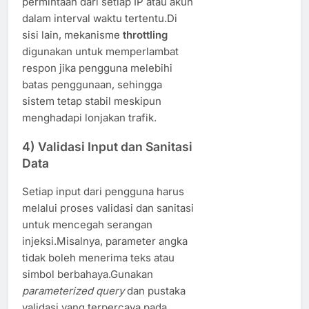
permintaan dari setiap IP atau akun
dalam interval waktu tertentu.Di
sisi lain, mekanisme
throttling
digunakan untuk memperlambat
respon jika pengguna melebihi
batas penggunaan, sehingga
sistem tetap stabil meskipun
menghadapi lonjakan trafik.
4) Validasi Input dan Sanitasi
Data
Setiap input dari pengguna harus
melalui proses validasi dan sanitasi
untuk mencegah serangan
injeksi.Misalnya, parameter angka
tidak boleh menerima teks atau
simbol berbahaya.Gunakan
parameterized query
dan pustaka
validasi yang terpercaya pada