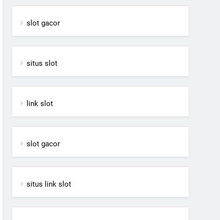
slot gacor
situs slot
link slot
slot gacor
situs link slot