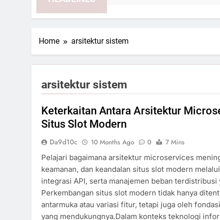
Home
arsitektur sistem
arsitektur sistem
Keterkaitan Antara Arsitektur Micros
Situs Slot Modern
Da9d10c
10 Months Ago
0
7 Mins
Pelajari bagaimana arsitektur microservices mening
keamanan, dan keandalan situs slot modern melalui
integrasi API, serta manajemen beban terdistribusi 
Perkembangan situs slot modern tidak hanya ditent
antarmuka atau variasi fitur, tetapi juga oleh fondas
yang mendukungnya.Dalam konteks teknologi inform