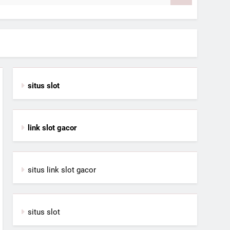
situs slot
link slot gacor
situs link slot gacor
situs slot