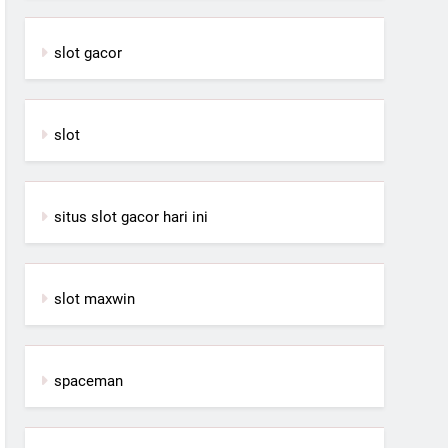
slot gacor
slot
situs slot gacor hari ini
slot maxwin
spaceman