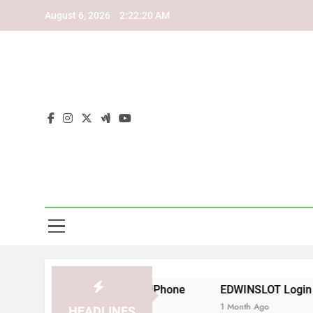
Skip
August 6, 2026
2:22:21 AM
to
content
L'A
Dapatkan I
f di Android dan iPhone
EDWINSLOT Login Aman melalu
1 Month Ago
HEADLINES