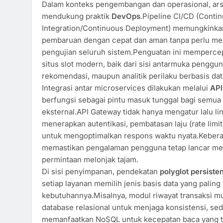
Dalam konteks pengembangan dan operasional, arsi
mendukung praktik
DevOps
.Pipeline CI/CD (Conti
Integration/Continuous Deployment) memungkinkan 
pembaruan dengan cepat dan aman tanpa perlu me
pengujian seluruh sistem.Penguatan ini mempercepa
situs slot modern, baik dari sisi antarmuka penggun
rekomendasi, maupun analitik perilaku berbasis dat
Integrasi antar microservices dilakukan melalui
API
berfungsi sebagai pintu masuk tunggal bagi semua
eksternal.API Gateway tidak hanya mengatur lalu lint
menerapkan autentikasi, pembatasan laju (rate limit
untuk mengoptimalkan respons waktu nyata.Keberad
memastikan pengalaman pengguna tetap lancar me
permintaan melonjak tajam.
Di sisi penyimpanan, pendekatan
polyglot persiste
setiap layanan memilih jenis basis data yang palin
kebutuhannya.Misalnya, modul riwayat transaksi 
database relasional untuk menjaga konsistensi, se
memanfaatkan NoSQL untuk kecepatan baca yang ting