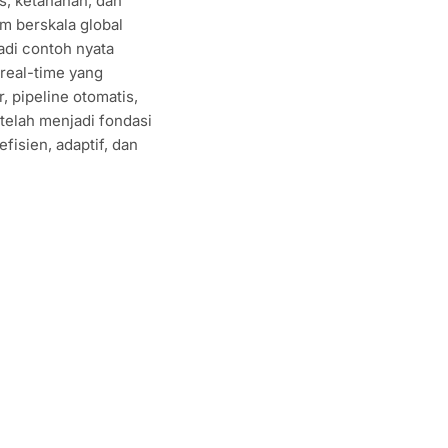
s, ketahanan, dan
 berskala global
di contoh nyata
 real-time yang
 pipeline otomatis,
 telah menjadi fondasi
fisien, adaptif, dan