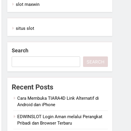
slot maxwin
situs slot
Search
SEARCH
Recent Posts
Cara Membuka TIARA4D Link Alternatif di
Android dan iPhone
EDWINSLOT Login Aman melalui Perangkat
Pribadi dan Browser Terbaru