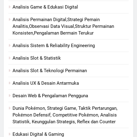
Analisis Game & Edukasi Digital
Analisis Permainan Digital,Strategi Pemain
Analitis,Observasi Data Visual,Struktur Permainan
Konsisten,Pengalaman Bermain Terukur
Analisis Sistem & Reliability Engineering
Analisis Slot & Statistik
Analisis Slot & Teknologi Permainan
Analisis UX & Desain Antarmuka
Desain Web & Pengalaman Pengguna
Dunia Pokémon, Strategi Game, Taktik Pertarungan,
Pokémon Defensif, Competitive Pokémon, Analisis
Statistik, Keunggulan Strategis, Reflex dan Counter
Edukasi Digital & Gaming