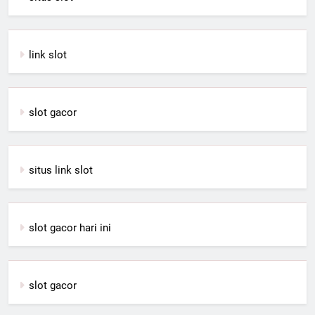
link slot
slot gacor
situs link slot
slot gacor hari ini
slot gacor