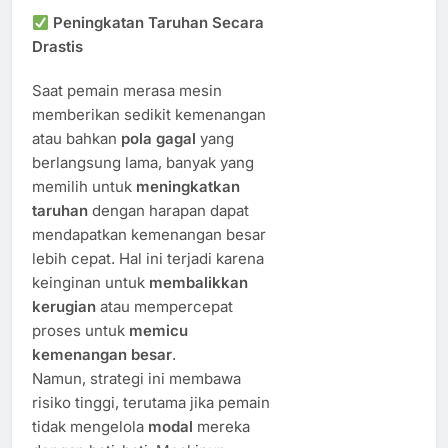
Peningkatan Taruhan Secara
Drastis
Saat pemain merasa mesin
memberikan sedikit kemenangan
atau bahkan
pola gagal
yang
berlangsung lama, banyak yang
memilih untuk
meningkatkan
taruhan
dengan harapan dapat
mendapatkan kemenangan besar
lebih cepat. Hal ini terjadi karena
keinginan untuk
membalikkan
kerugian
atau mempercepat
proses untuk
memicu
kemenangan besar
.
Namun, strategi ini membawa
risiko tinggi, terutama jika pemain
tidak mengelola
modal
mereka