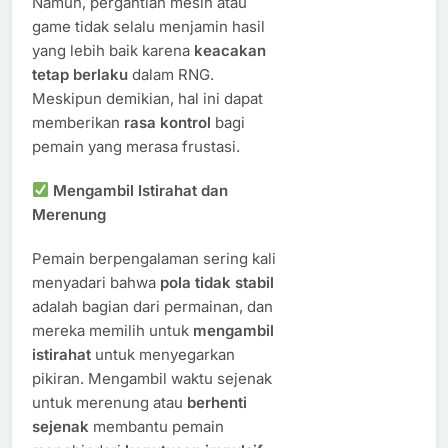
Namun, pergantian mesin atau
game tidak selalu menjamin hasil
yang lebih baik karena
keacakan
tetap berlaku
dalam RNG.
Meskipun demikian, hal ini dapat
memberikan
rasa kontrol
bagi
pemain yang merasa frustasi.
Mengambil Istirahat dan
Merenung
Pemain berpengalaman sering kali
menyadari bahwa
pola tidak stabil
adalah bagian dari permainan, dan
mereka memilih untuk
mengambil
istirahat
untuk menyegarkan
pikiran. Mengambil waktu sejenak
untuk merenung atau
berhenti
sejenak
membantu pemain