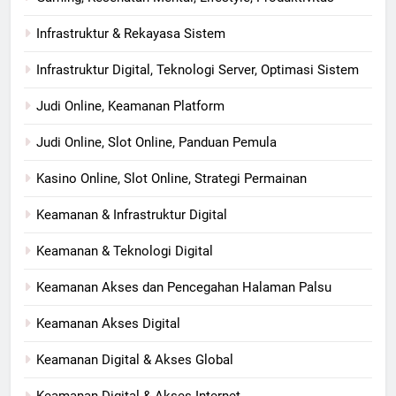
Infrastruktur & Rekayasa Sistem
Infrastruktur Digital, Teknologi Server, Optimasi Sistem
Judi Online, Keamanan Platform
Judi Online, Slot Online, Panduan Pemula
Kasino Online, Slot Online, Strategi Permainan
Keamanan & Infrastruktur Digital
Keamanan & Teknologi Digital
Keamanan Akses dan Pencegahan Halaman Palsu
Keamanan Akses Digital
Keamanan Digital & Akses Global