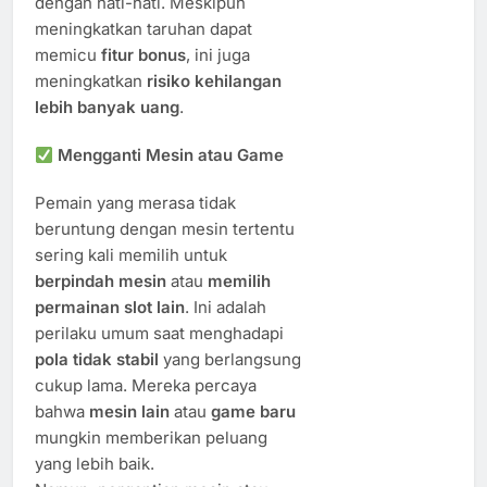
dengan hati-hati. Meskipun
meningkatkan taruhan dapat
memicu
fitur bonus
, ini juga
meningkatkan
risiko kehilangan
lebih banyak uang
.
Mengganti Mesin atau Game
Pemain yang merasa tidak
beruntung dengan mesin tertentu
sering kali memilih untuk
berpindah mesin
atau
memilih
permainan slot lain
. Ini adalah
perilaku umum saat menghadapi
pola tidak stabil
yang berlangsung
cukup lama. Mereka percaya
bahwa
mesin lain
atau
game baru
mungkin memberikan peluang
yang lebih baik.