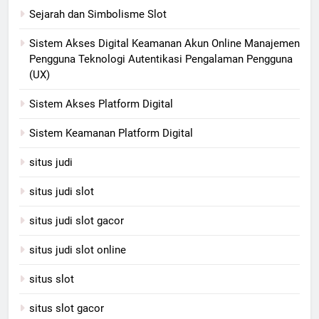
Sejarah dan Simbolisme Slot
Sistem Akses Digital Keamanan Akun Online Manajemen
Pengguna Teknologi Autentikasi Pengalaman Pengguna
(UX)
Sistem Akses Platform Digital
Sistem Keamanan Platform Digital
situs judi
situs judi slot
situs judi slot gacor
situs judi slot online
situs slot
situs slot gacor