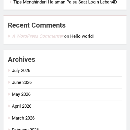
Tips Menghindari Halaman Palsu Saat Login Lebah4D
Recent Comments
A WordPress Commenter
on
Hello world!
Archives
July 2026
June 2026
May 2026
April 2026
March 2026