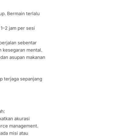
p. Bermain terlalu
1–2 jam per sesi
erjalan sebentar
an kesegaran mental.
r dan asupan makanan
p terjaga sepanjang
ah:
atkan akurasi
source management.
ada misi atau