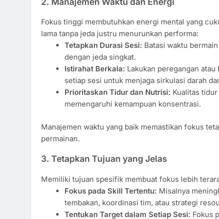
2. Manajemen Waktu dan Energi
Fokus tinggi membutuhkan energi mental yang cuku
lama tanpa jeda justru menurunkan performa:
Tetapkan Durasi Sesi:
Batasi waktu bermain 
dengan jeda singkat.
Istirahat Berkala:
Lakukan peregangan atau b
setiap sesi untuk menjaga sirkulasi darah d
Prioritaskan Tidur dan Nutrisi:
Kualitas tidu
memengaruhi kemampuan konsentrasi.
Manajemen waktu yang baik memastikan fokus teta
permainan.
3. Tetapkan Tujuan yang Jelas
Memiliki tujuan spesifik membuat fokus lebih terar
Fokus pada Skill Tertentu:
Misalnya meningk
tembakan, koordinasi tim, atau strategi re
Tentukan Target dalam Setiap Sesi:
Fokus p