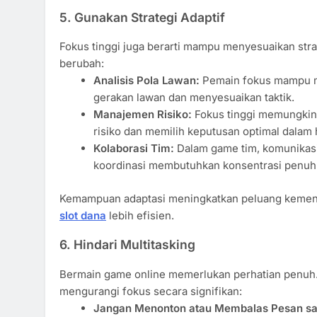
5. Gunakan Strategi Adaptif
Fokus tinggi juga berarti mampu menyesuaikan strat
berubah:
Analisis Pola Lawan:
Pemain fokus mampu m
gerakan lawan dan menyesuaikan taktik.
Manajemen Risiko:
Fokus tinggi memungkin
risiko dan memilih keputusan optimal dalam 
Kolaborasi Tim:
Dalam game tim, komunikasi
koordinasi membutuhkan konsentrasi penuh
Kemampuan adaptasi meningkatkan peluang keme
slot dana
lebih efisien.
6. Hindari Multitasking
Bermain game online memerlukan perhatian penuh. 
mengurangi fokus secara signifikan:
Jangan Menonton atau Membalas Pesan sa