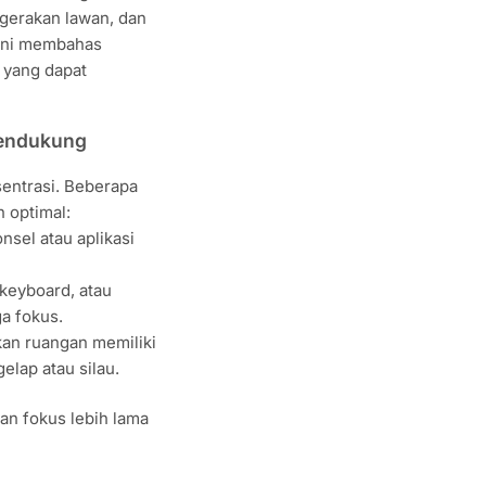
gerakan lawan, dan
 ini membahas
 yang dapat
Mendukung
entrasi. Beberapa
 optimal:
nsel atau aplikasi
keyboard, atau
a fokus.
an ruangan memiliki
elap atau silau.
n fokus lebih lama