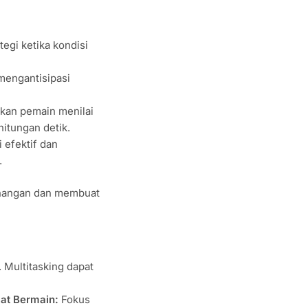
egi ketika kondisi
engantisipasi
kan pemain menilai
hitungan detik.
 efektif dan
.
nangan dan membuat
Multitasking dapat
at Bermain:
Fokus