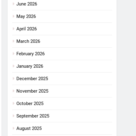
June 2026
May 2026
April 2026
March 2026
February 2026
January 2026
December 2025
November 2025
October 2025
September 2025
August 2025