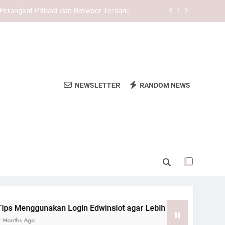
erangkat Pribadi dan Browser Terbaru
ih Efisien, Aman, dan Mudah Dipahami
ng Ingin Akses Lebih Aman dan Praktis
ink Alternatif di Android dan iPhone
NEWSLETTER
RANDOM NEWS
erangkat Pribadi dan Browser Terbaru
ih Efisien, Aman, dan Mudah Dipahami
ng Ingin Akses Lebih Aman dan Praktis
akan Login Edwinslot agar Lebih Efisien, Aman, dan Mudah 