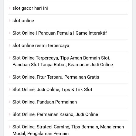
slot gacor hari ini
slot online
Slot Online | Panduan Pemula | Game Interaktif
slot online resmi terpercaya
Slot Online Terpercaya, Tips Aman Bermain Slot,
Panduan Slot Tanpa Robot, Keamanan Judi Online
Slot Online, Fitur Terbaru, Permainan Gratis
Slot Online, Judi Online, Tips & Trik Slot
Slot Online, Panduan Permainan
Slot Online, Permainan Kasino, Judi Online
Slot Online, Strategi Gaming, Tips Bermain, Manajemen
Modal, Pengalaman Pemain