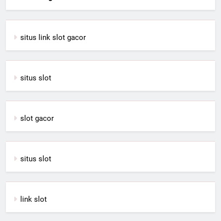
situs link slot gacor
situs slot
slot gacor
situs slot
link slot