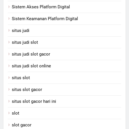
Sistem Akses Platform Digital
Sistem Keamanan Platform Digital
situs judi
situs judi slot
situs judi slot gacor
situs judi slot online
situs slot
situs slot gacor
situs slot gacor hari ini
slot
slot gacor