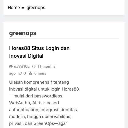
Home
greenops
greenops
Horas88 Situs Login dan
Inovasi Digital
da9d10c
11 months
ago
0
8 mins
Ulasan komprehensif tentang
inovasi digital untuk login Horas88
—mulai dari passwordless
WebAuthn, AI risk-based
authentication, integrasi identitas
modern, hingga observabilitas,
privasi, dan GreenOps—agar