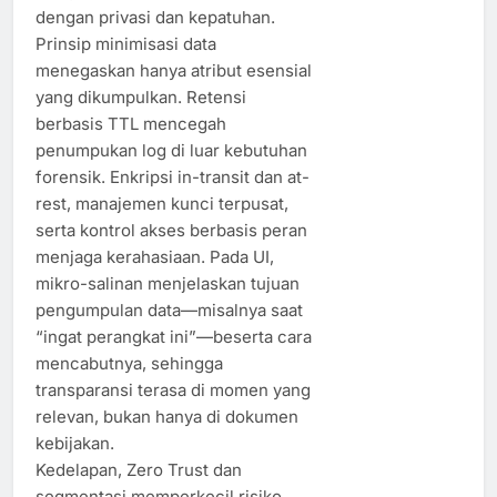
dengan privasi dan kepatuhan.
Prinsip minimisasi data
menegaskan hanya atribut esensial
yang dikumpulkan. Retensi
berbasis TTL mencegah
penumpukan log di luar kebutuhan
forensik. Enkripsi in-transit dan at-
rest, manajemen kunci terpusat,
serta kontrol akses berbasis peran
menjaga kerahasiaan. Pada UI,
mikro-salinan menjelaskan tujuan
pengumpulan data—misalnya saat
“ingat perangkat ini”—beserta cara
mencabutnya, sehingga
transparansi terasa di momen yang
relevan, bukan hanya di dokumen
kebijakan.
Kedelapan, Zero Trust dan
segmentasi memperkecil risiko