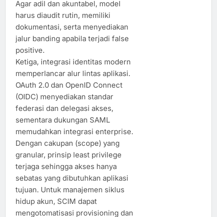
Agar adil dan akuntabel, model
harus diaudit rutin, memiliki
dokumentasi, serta menyediakan
jalur banding apabila terjadi false
positive.
Ketiga, integrasi identitas modern
memperlancar alur lintas aplikasi.
OAuth 2.0 dan OpenID Connect
(OIDC) menyediakan standar
federasi dan delegasi akses,
sementara dukungan SAML
memudahkan integrasi enterprise.
Dengan cakupan (scope) yang
granular, prinsip least privilege
terjaga sehingga akses hanya
sebatas yang dibutuhkan aplikasi
tujuan. Untuk manajemen siklus
hidup akun, SCIM dapat
mengotomatisasi provisioning dan