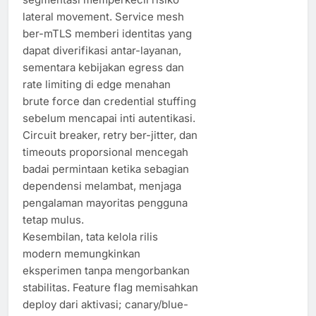
lateral movement. Service mesh
ber-mTLS memberi identitas yang
dapat diverifikasi antar-layanan,
sementara kebijakan egress dan
rate limiting di edge menahan
brute force dan credential stuffing
sebelum mencapai inti autentikasi.
Circuit breaker, retry ber-jitter, dan
timeouts proporsional mencegah
badai permintaan ketika sebagian
dependensi melambat, menjaga
pengalaman mayoritas pengguna
tetap mulus.
Kesembilan, tata kelola rilis
modern memungkinkan
eksperimen tanpa mengorbankan
stabilitas. Feature flag memisahkan
deploy dari aktivasi; canary/blue-