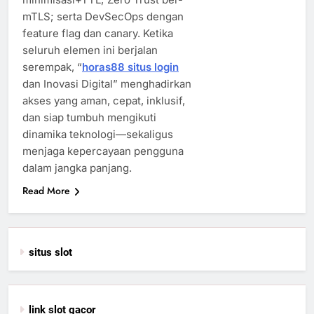
mTLS; serta DevSecOps dengan
feature flag dan canary. Ketika
seluruh elemen ini berjalan
serempak, “
horas88 situs login
dan Inovasi Digital” menghadirkan
akses yang aman, cepat, inklusif,
dan siap tumbuh mengikuti
dinamika teknologi—sekaligus
menjaga kepercayaan pengguna
dalam jangka panjang.
Read More
situs slot
link slot gacor