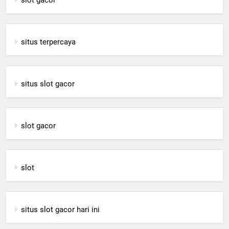
slot gacor
situs terpercaya
situs slot gacor
slot gacor
slot
situs slot gacor hari ini