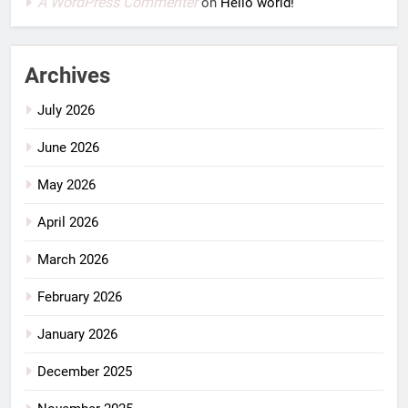
A WordPress Commenter
on
Hello world!
Archives
July 2026
June 2026
May 2026
April 2026
March 2026
February 2026
January 2026
December 2025