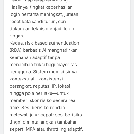
Hasilnya, tingkat keberhasilan
login pertama meningkat, jumlah
reset kata sandi turun, dan
dukungan teknis menjadi lebih
ringan.
Kedua, risk-based authentication
(RBA) berbasis AI menghadirkan
keamanan adaptif tanpa
menambah friksi bagi mayoritas
pengguna. Sistem menilai sinyal
kontekstual—konsistensi
perangkat, reputasi IP, lokasi,
hingga pola perilaku—untuk
memberi skor risiko secara real
time. Sesi berisiko rendah
melewati jalur cepat; sesi berisiko
tinggi diminta langkah tambahan
seperti MFA atau throttling adaptif.