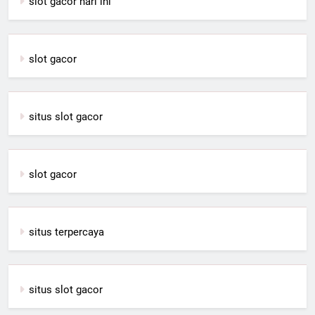
slot gacor hari ini
slot gacor
situs slot gacor
slot gacor
situs terpercaya
situs slot gacor