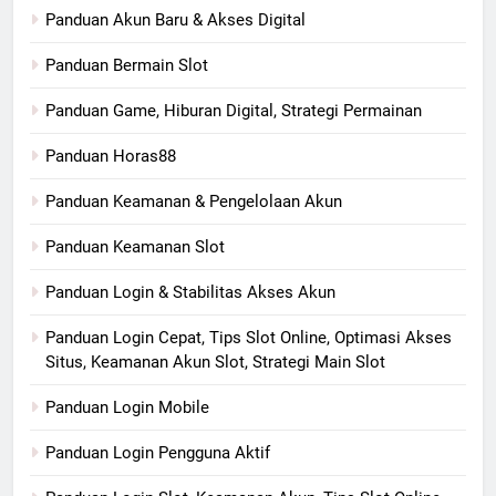
Panduan Akun Baru & Akses Digital
Panduan Bermain Slot
Panduan Game, Hiburan Digital, Strategi Permainan
Panduan Horas88
Panduan Keamanan & Pengelolaan Akun
Panduan Keamanan Slot
Panduan Login & Stabilitas Akses Akun
Panduan Login Cepat, Tips Slot Online, Optimasi Akses
Situs, Keamanan Akun Slot, Strategi Main Slot
Panduan Login Mobile
Panduan Login Pengguna Aktif