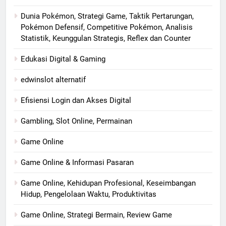
Dunia Pokémon, Strategi Game, Taktik Pertarungan,
Pokémon Defensif, Competitive Pokémon, Analisis
Statistik, Keunggulan Strategis, Reflex dan Counter
Edukasi Digital & Gaming
edwinslot alternatif
Efisiensi Login dan Akses Digital
Gambling, Slot Online, Permainan
Game Online
Game Online & Informasi Pasaran
Game Online, Kehidupan Profesional, Keseimbangan
Hidup, Pengelolaan Waktu, Produktivitas
Game Online, Strategi Bermain, Review Game