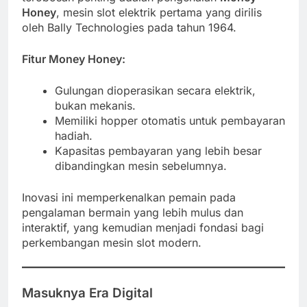
Honey
, mesin slot elektrik pertama yang dirilis
oleh Bally Technologies pada tahun 1964.
Fitur Money Honey:
Gulungan dioperasikan secara elektrik,
bukan mekanis.
Memiliki hopper otomatis untuk pembayaran
hadiah.
Kapasitas pembayaran yang lebih besar
dibandingkan mesin sebelumnya.
Inovasi ini memperkenalkan pemain pada
pengalaman bermain yang lebih mulus dan
interaktif, yang kemudian menjadi fondasi bagi
perkembangan mesin slot modern.
Masuknya Era Digital