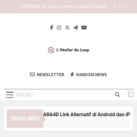
Skip
Tips Menggunakan Login Edwinslot agar Lebih
to
Efisien, Aman, dan Mudah Dipahami
content
Lebah4D Login Tanpa Ribet untuk Pengguna Aktif
yang Ingin Akses Lebih Aman dan Praktis
Cara Membuka TIARA4D Link Alternatif di
Android dan iPhone
EDWINSLOT Login Aman melalui Perangkat
Pribadi dan Browser Terbaru
Tips Menggunakan Login Edwinslot agar Lebih
Efisien, Aman, dan Mudah Dipahami
L'Atelier Du Loup
Dapatkan Inspirasi Dari Desain Dan Karya
Lebah4D Login Tanpa Ribet untuk Pengguna Aktif
NEWSLETTER
RANDOM NEWS
yang Ingin Akses Lebih Aman dan Praktis
Seni Di L’Atelier Du Loup.
MENU
ra Membuka TIARA4D Link Alternatif di Android dan iPhone
HEADLINES
Weeks Ago