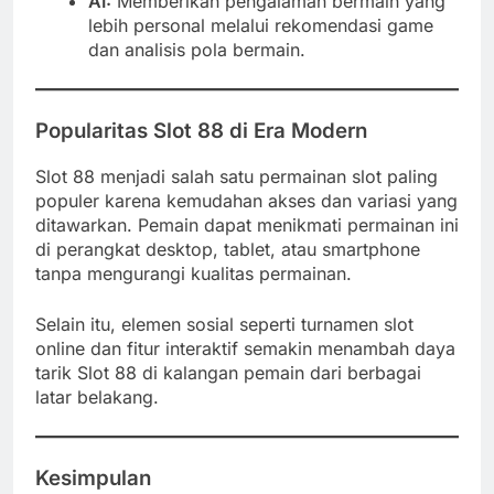
AI:
Memberikan pengalaman bermain yang
lebih personal melalui rekomendasi game
dan analisis pola bermain.
Popularitas Slot 88 di Era Modern
Slot 88 menjadi salah satu permainan slot paling
populer karena kemudahan akses dan variasi yang
ditawarkan. Pemain dapat menikmati permainan ini
di perangkat desktop, tablet, atau smartphone
tanpa mengurangi kualitas permainan.
Selain itu, elemen sosial seperti turnamen slot
online dan fitur interaktif semakin menambah daya
tarik Slot 88 di kalangan pemain dari berbagai
latar belakang.
Kesimpulan