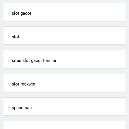
slot gacor
slot
situs slot gacor hari ini
slot maxwin
spaceman