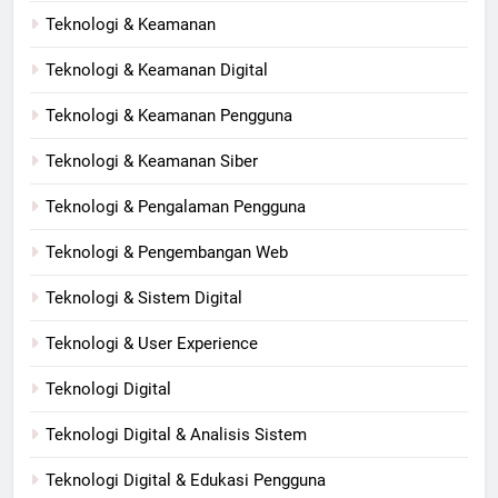
Teknologi & Keamanan
Teknologi & Keamanan Digital
Teknologi & Keamanan Pengguna
Teknologi & Keamanan Siber
Teknologi & Pengalaman Pengguna
Teknologi & Pengembangan Web
Teknologi & Sistem Digital
Teknologi & User Experience
Teknologi Digital
Teknologi Digital & Analisis Sistem
Teknologi Digital & Edukasi Pengguna