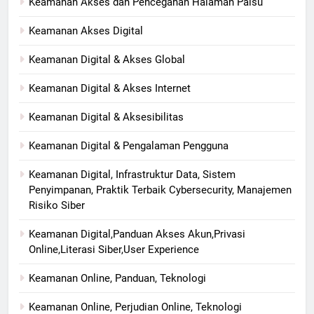
Keamanan Akses dan Pencegahan Halaman Palsu
Keamanan Akses Digital
Keamanan Digital & Akses Global
Keamanan Digital & Akses Internet
Keamanan Digital & Aksesibilitas
Keamanan Digital & Pengalaman Pengguna
Keamanan Digital, Infrastruktur Data, Sistem
Penyimpanan, Praktik Terbaik Cybersecurity, Manajemen
Risiko Siber
Keamanan Digital,Panduan Akses Akun,Privasi
Online,Literasi Siber,User Experience
Keamanan Online, Panduan, Teknologi
Keamanan Online, Perjudian Online, Teknologi