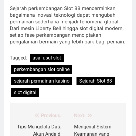
Sejarah perkembangan Slot 88 mencerminkan
bagaimana inovasi teknologi dapat mengubah
permainan sederhana menjadi fenomena global.
Dari mesin Liberty Bell hingga slot digital modern,
setiap fase perkembangan menciptakan
pengalaman bermain yang lebih baik bagi pemain.
Tagged:
asal usul slot
perkembangan slot online
sejarah permainan kasino
Sejarah Slot 88
slot digital
Previous:
Next:
Post
navigation
Tips Mengelola Data
Mengenal Sistem
Akun Anda di
Keamanan yang