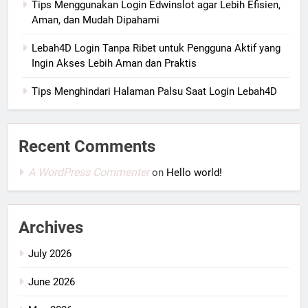
Tips Menggunakan Login Edwinslot agar Lebih Efisien,
Aman, dan Mudah Dipahami
Lebah4D Login Tanpa Ribet untuk Pengguna Aktif yang
Ingin Akses Lebih Aman dan Praktis
Tips Menghindari Halaman Palsu Saat Login Lebah4D
Recent Comments
A WordPress Commenter
on
Hello world!
Archives
July 2026
June 2026