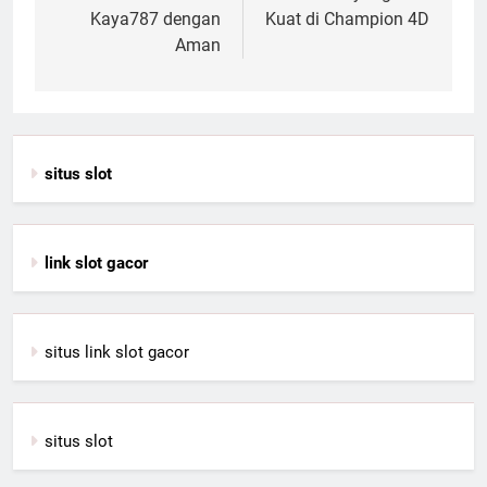
Kaya787 dengan
Kuat di Champion 4D
Aman
situs slot
link slot gacor
situs link slot gacor
situs slot