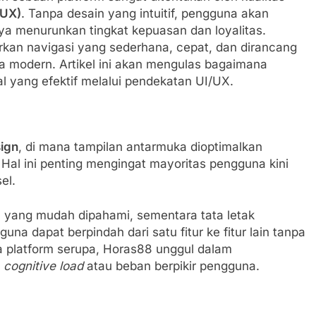
(UX)
. Tanpa desain yang intuitif, pengguna akan
ya menurunkan tingkat kepuasan dan loyalitas.
kan navigasi yang sederhana, cepat, dan dirancang
 modern. Artikel ini akan mengulas bagaimana
yang efektif melalui pendekatan UI/UX.
sign
, di mana tampilan antarmuka dioptimalkan
 Hal ini penting mengingat mayoritas pengguna kini
el.
n yang mudah dipahami, sementara tata letak
una dapat berpindah dari satu fitur ke fitur lain tanpa
 platform serupa, Horas88 unggul dalam
n
cognitive load
atau beban berpikir pengguna.