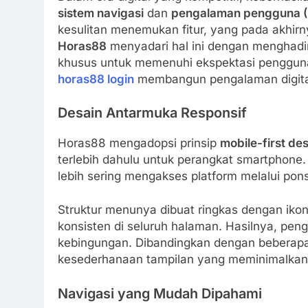
sistem navigasi
dan
pengalaman pengguna 
kesulitan menemukan fitur, yang pada akhirn
Horas88
menyadari hal ini dengan menghadir
khusus untuk memenuhi ekspektasi pengguna
horas88 login
membangun pengalaman digital 
Desain Antarmuka Responsif
Horas88 mengadopsi prinsip
mobile-first de
terlebih dahulu untuk perangkat smartphone.
lebih sering mengakses platform melalui pons
Struktur menunya dibuat ringkas dengan iko
konsisten di seluruh halaman. Hasilnya, pengg
kebingungan. Dibandingkan dengan beberapa
kesederhanaan tampilan yang meminimalka
Navigasi yang Mudah Dipahami