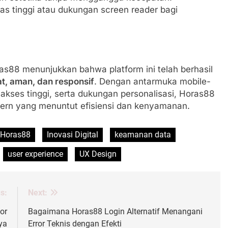
as tinggi atau dukungan screen reader bagi
as88 menunjukkan bahwa platform ini telah berhasil
pat, aman, dan responsif
. Dengan antarmuka mobile-
n akses tinggi, serta dukungan personalisasi, Horas88
n yang menuntut efisiensi dan kenyamanan.
Horas88
Inovasi Digital
keamanan data
user experience
UX Design
s:
Next:
or
Bagaimana Horas88 Login Alternatif Menangani
ya
Error Teknis dengan Efekti