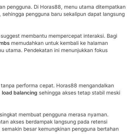
man pengguna. Di Horas88, menu utama ditempatkan
as, sehingga pengguna baru sekalipun dapat langsung
to-suggest membantu mempercepat interaksi. Bagi
umbs
memudahkan untuk kembali ke halaman
u utama. Pendekatan ini menunjukkan fokus
al tanpa performa cepat. Horas88 mengandalkan
n
load balancing
sehingga akses tetap stabil meski
ng singkat membuat pengguna merasa nyaman.
atan akses berdampak langsung pada retensi
, semakin besar kemungkinan pengguna bertahan