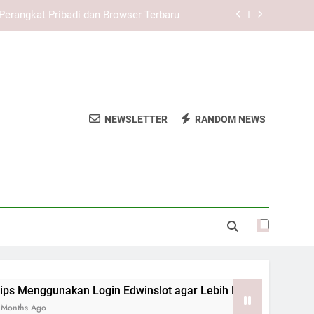
erangkat Pribadi dan Browser Terbaru
ih Efisien, Aman, dan Mudah Dipahami
ng Ingin Akses Lebih Aman dan Praktis
ink Alternatif di Android dan iPhone
NEWSLETTER
RANDOM NEWS
erangkat Pribadi dan Browser Terbaru
ih Efisien, Aman, dan Mudah Dipahami
ng Ingin Akses Lebih Aman dan Praktis
akan Login Edwinslot agar Lebih Efisien, Aman, dan Mudah D