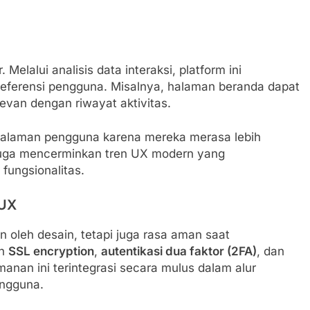
Melalui analisis data interaksi, platform ini
eferensi pengguna. Misalnya, halaman beranda dapat
evan dengan riwayat aktivitas.
galaman pengguna karena mereka merasa lebih
 juga mencerminkan tren UX modern yang
fungsionalitas.
 UX
 oleh desain, tetapi juga rasa aman saat
an
SSL encryption
,
autentikasi dua faktor (2FA)
, dan
manan ini terintegrasi secara mulus dalam alur
ngguna.