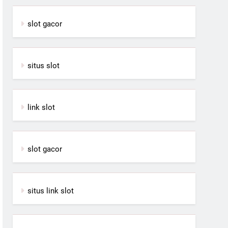
slot gacor
situs slot
link slot
slot gacor
situs link slot