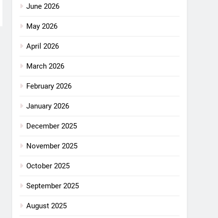
June 2026
May 2026
April 2026
March 2026
February 2026
January 2026
December 2025
November 2025
October 2025
September 2025
August 2025