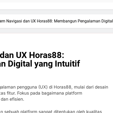
tem Navigasi dan UX Horas88: Membangun Pengalaman Digital y
 dan UX Horas88:
igital yang Intuitif
ngalaman pengguna (UX) di Horas88, mulai dari desain
tas fitur. Fokus pada bagaimana platform
dan efisien.
an sebuah platform sangat ditentukan oleh kualitas