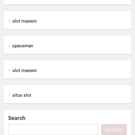
slot maxwin
spaceman
slot maxwin
situs slot
Search
SEARCH