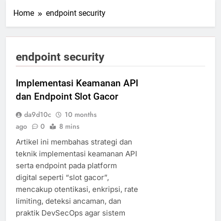
Home
endpoint security
endpoint security
Implementasi Keamanan API
dan Endpoint Slot Gacor
da9d10c
10 months
ago
0
8 mins
Artikel ini membahas strategi dan
teknik implementasi keamanan API
serta endpoint pada platform
digital seperti “slot gacor”,
mencakup otentikasi, enkripsi, rate
limiting, deteksi ancaman, dan
praktik DevSecOps agar sistem