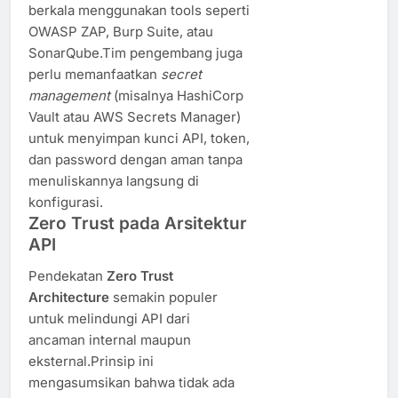
berkala menggunakan tools seperti
OWASP ZAP, Burp Suite, atau
SonarQube.Tim pengembang juga
perlu memanfaatkan
secret
management
(misalnya HashiCorp
Vault atau AWS Secrets Manager)
untuk menyimpan kunci API, token,
dan password dengan aman tanpa
menuliskannya langsung di
konfigurasi.
Zero Trust pada Arsitektur
API
Pendekatan
Zero Trust
Architecture
semakin populer
untuk melindungi API dari
ancaman internal maupun
eksternal.Prinsip ini
mengasumsikan bahwa tidak ada