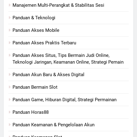
Manajemen Multi-Perangkat & Stabilitas Sesi
Panduan & Teknologi
Panduan Akses Mobile
Panduan Akses Praktis Terbaru
Panduan Akses Situs, Tips Bermain Judi Online,
Teknologi Jaringan, Keamanan Online, Strategi Pemain
Panduan Akun Baru & Akses Digital
Panduan Bermain Slot
Panduan Game, Hiburan Digital, Strategi Permainan
Panduan Horas88
Panduan Keamanan & Pengelolaan Akun