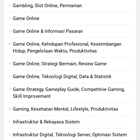
Gambling, Slot Online, Permainan
Game Online
Game Online & Informasi Pasaran
Game Online, Kehidupan Profesional, Keseimbangan
Hidup, Pengelolaan Waktu, Produktivitas
Game Online, Strategi Bermain, Review Game
Game Online, Teknologi Digital, Data & Statistik
Game Strategy, Gameplay Guide, Competitive Gaming,
Skill Improvement
Gaming, Kesehatan Mental, Lifestyle, Produktivitas
Infrastruktur & Rekayasa Sistem
Infrastruktur Digital, Teknologi Server, Optimasi Sistem