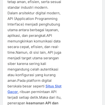
tetap aman, efisien, serta sesuai
standar industri modern.
Dalam arsitektur digital modern,
API (Application Programming
Interface) menjadi penghubung
utama antara berbagai layanan,
aplikasi, dan perangkat.API
memungkinkan komunikasi data
secara cepat, efisien, dan real-
time.Namun, di sisi lain, API juga
menjadi target utama serangan
siber karena sering kali
mengandung celah autentikasi
atau konfigurasi yang kurang
aman.Pada platform digital
berskala besar seperti
Situs Slot
Gacor
, ribuan permintaan API
terjadi setiap detik.Maka dari itu,
penerapan
keamanan API dan