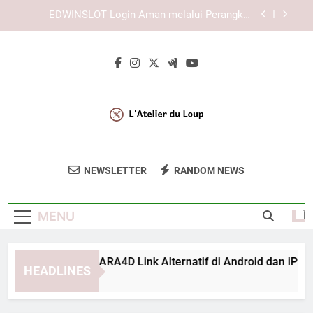
Skip
Tips Menggunakan Login Edwinslot agar Lebih
to
Efisien, Aman, dan Mudah Dipahami
content
Lebah4D Login Tanpa Ribet untuk Pengguna Aktif
yang Ingin Akses Lebih Aman dan Praktis
Cara Membuka TIARA4D Link Alternatif di
Android dan iPhone
EDWINSLOT Login Aman melalui Perangkat
Pribadi dan Browser Terbaru
Tips Menggunakan Login Edwinslot agar Lebih
Efisien, Aman, dan Mudah Dipahami
L'Atelier Du Loup
Dapatkan Inspirasi Dari Desain Dan Karya
Lebah4D Login Tanpa Ribet untuk Pengguna Aktif
NEWSLETTER
RANDOM NEWS
yang Ingin Akses Lebih Aman dan Praktis
Seni Di L’Atelier Du Loup.
MENU
ra Membuka TIARA4D Link Alternatif di Android dan iPhone
HEADLINES
Month Ago