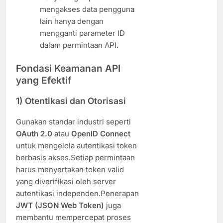
mengakses data pengguna
lain hanya dengan
mengganti parameter ID
dalam permintaan API.
Fondasi Keamanan API
yang Efektif
1) Otentikasi dan Otorisasi
Gunakan standar industri seperti
OAuth 2.0
atau
OpenID Connect
untuk mengelola autentikasi token
berbasis akses.Setiap permintaan
harus menyertakan token valid
yang diverifikasi oleh server
autentikasi independen.Penerapan
JWT (JSON Web Token)
juga
membantu mempercepat proses