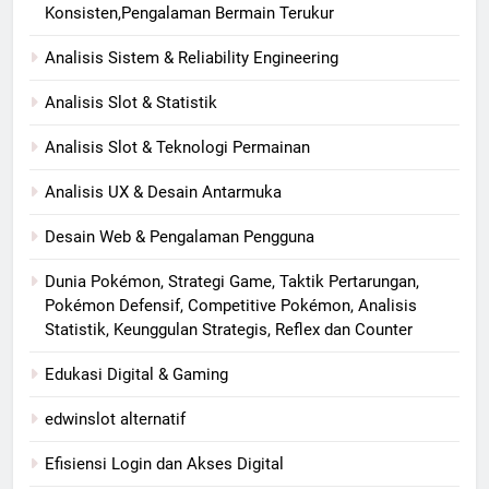
Konsisten,Pengalaman Bermain Terukur
Analisis Sistem & Reliability Engineering
Analisis Slot & Statistik
Analisis Slot & Teknologi Permainan
Analisis UX & Desain Antarmuka
Desain Web & Pengalaman Pengguna
Dunia Pokémon, Strategi Game, Taktik Pertarungan,
Pokémon Defensif, Competitive Pokémon, Analisis
Statistik, Keunggulan Strategis, Reflex dan Counter
Edukasi Digital & Gaming
edwinslot alternatif
Efisiensi Login dan Akses Digital