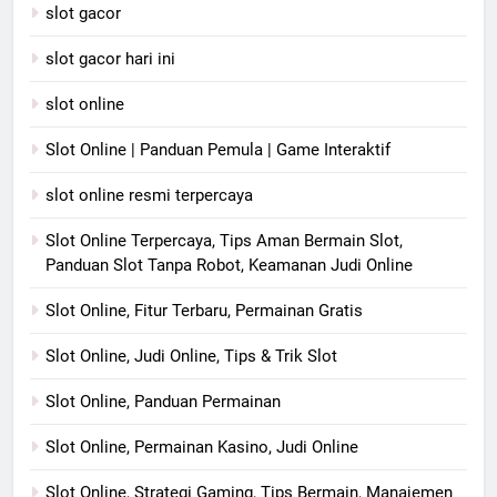
slot gacor
slot gacor hari ini
slot online
Slot Online | Panduan Pemula | Game Interaktif
slot online resmi terpercaya
Slot Online Terpercaya, Tips Aman Bermain Slot,
Panduan Slot Tanpa Robot, Keamanan Judi Online
Slot Online, Fitur Terbaru, Permainan Gratis
Slot Online, Judi Online, Tips & Trik Slot
Slot Online, Panduan Permainan
Slot Online, Permainan Kasino, Judi Online
Slot Online, Strategi Gaming, Tips Bermain, Manajemen