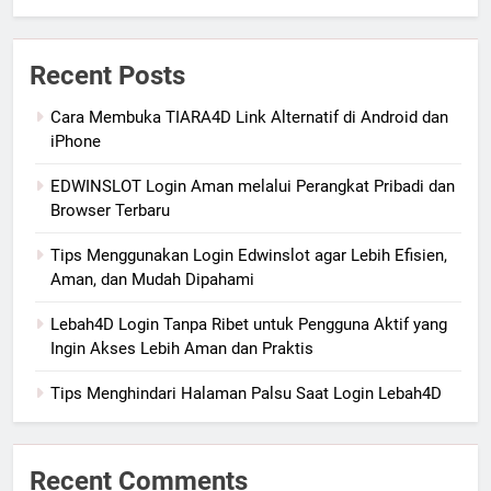
Recent Posts
Cara Membuka TIARA4D Link Alternatif di Android dan
iPhone
EDWINSLOT Login Aman melalui Perangkat Pribadi dan
Browser Terbaru
Tips Menggunakan Login Edwinslot agar Lebih Efisien,
Aman, dan Mudah Dipahami
Lebah4D Login Tanpa Ribet untuk Pengguna Aktif yang
Ingin Akses Lebih Aman dan Praktis
Tips Menghindari Halaman Palsu Saat Login Lebah4D
Recent Comments