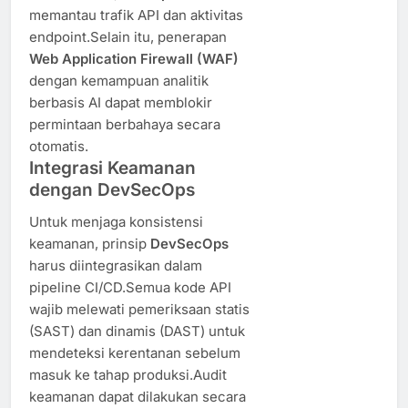
memantau trafik API dan aktivitas
endpoint.Selain itu, penerapan
Web Application Firewall (WAF)
dengan kemampuan analitik
berbasis AI dapat memblokir
permintaan berbahaya secara
otomatis.
Integrasi Keamanan
dengan DevSecOps
Untuk menjaga konsistensi
keamanan, prinsip
DevSecOps
harus diintegrasikan dalam
pipeline CI/CD.Semua kode API
wajib melewati pemeriksaan statis
(SAST) dan dinamis (DAST) untuk
mendeteksi kerentanan sebelum
masuk ke tahap produksi.Audit
keamanan dapat dilakukan secara