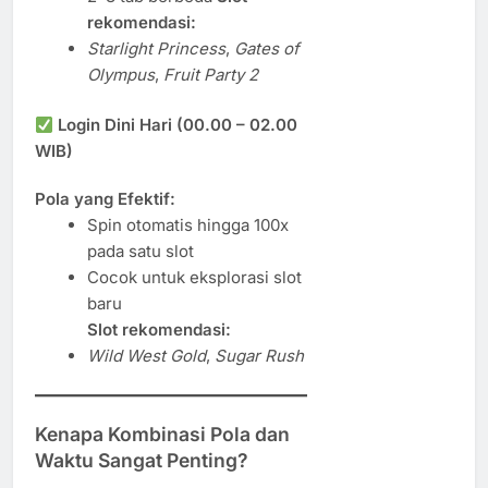
rekomendasi:
Starlight Princess
,
Gates of
Olympus
,
Fruit Party 2
Login Dini Hari (00.00 – 02.00
WIB)
Pola yang Efektif:
Spin otomatis hingga 100x
pada satu slot
Cocok untuk eksplorasi slot
baru
Slot rekomendasi:
Wild West Gold
,
Sugar Rush
Kenapa Kombinasi Pola dan
Waktu Sangat Penting?