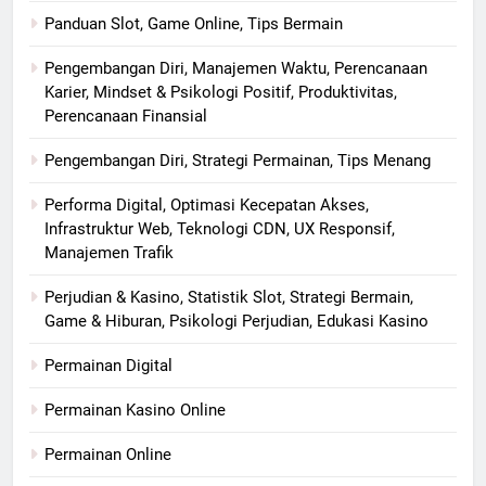
Panduan Slot, Game Online, Tips Bermain
Pengembangan Diri, Manajemen Waktu, Perencanaan
Karier, Mindset & Psikologi Positif, Produktivitas,
Perencanaan Finansial
Pengembangan Diri, Strategi Permainan, Tips Menang
Performa Digital, Optimasi Kecepatan Akses,
Infrastruktur Web, Teknologi CDN, UX Responsif,
Manajemen Trafik
Perjudian & Kasino, Statistik Slot, Strategi Bermain,
Game & Hiburan, Psikologi Perjudian, Edukasi Kasino
Permainan Digital
Permainan Kasino Online
Permainan Online