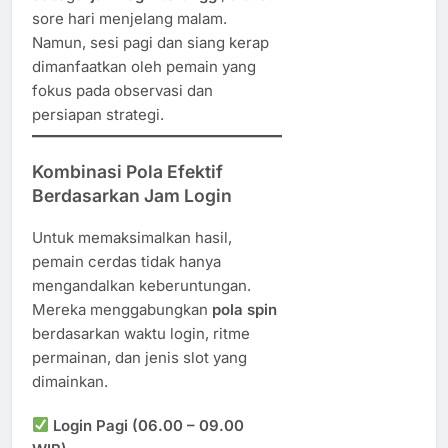
sore hari menjelang malam.
Namun, sesi pagi dan siang kerap
dimanfaatkan oleh pemain yang
fokus pada observasi dan
persiapan strategi.
Kombinasi Pola Efektif
Berdasarkan Jam Login
Untuk memaksimalkan hasil,
pemain cerdas tidak hanya
mengandalkan keberuntungan.
Mereka menggabungkan
pola spin
berdasarkan waktu login, ritme
permainan, dan jenis slot yang
dimainkan.
Login Pagi (06.00 – 09.00