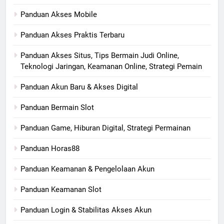
Panduan Akses Mobile
Panduan Akses Praktis Terbaru
Panduan Akses Situs, Tips Bermain Judi Online,
Teknologi Jaringan, Keamanan Online, Strategi Pemain
Panduan Akun Baru & Akses Digital
Panduan Bermain Slot
Panduan Game, Hiburan Digital, Strategi Permainan
Panduan Horas88
Panduan Keamanan & Pengelolaan Akun
Panduan Keamanan Slot
Panduan Login & Stabilitas Akses Akun