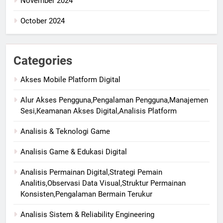
November 2024
October 2024
Categories
Akses Mobile Platform Digital
Alur Akses Pengguna,Pengalaman Pengguna,Manajemen
Sesi,Keamanan Akses Digital,Analisis Platform
Analisis & Teknologi Game
Analisis Game & Edukasi Digital
Analisis Permainan Digital,Strategi Pemain
Analitis,Observasi Data Visual,Struktur Permainan
Konsisten,Pengalaman Bermain Terukur
Analisis Sistem & Reliability Engineering