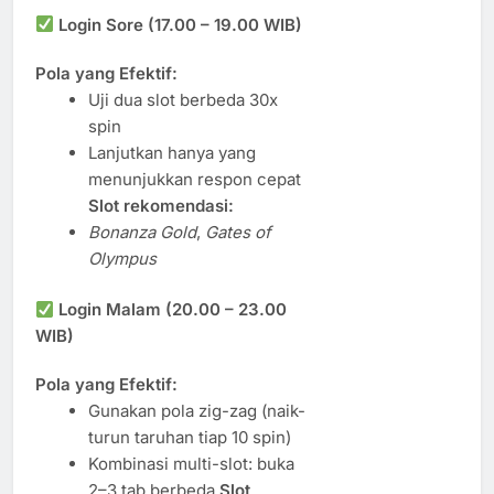
Login Sore (17.00 – 19.00 WIB)
Pola yang Efektif:
Uji dua slot berbeda 30x
spin
Lanjutkan hanya yang
menunjukkan respon cepat
Slot rekomendasi:
Bonanza Gold
,
Gates of
Olympus
Login Malam (20.00 – 23.00
WIB)
Pola yang Efektif:
Gunakan pola zig-zag (naik-
turun taruhan tiap 10 spin)
Kombinasi multi-slot: buka
2–3 tab berbeda
Slot