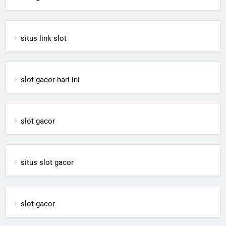
situs link slot
slot gacor hari ini
slot gacor
situs slot gacor
slot gacor