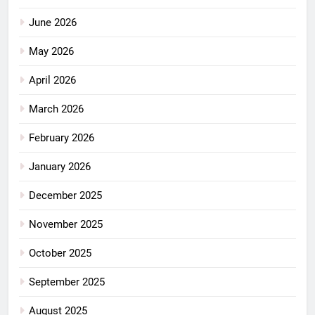
June 2026
May 2026
April 2026
March 2026
February 2026
January 2026
December 2025
November 2025
October 2025
September 2025
August 2025