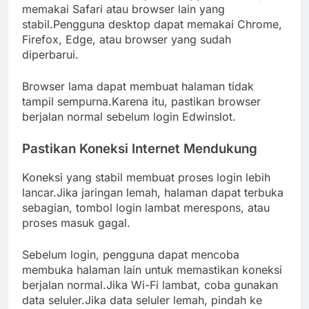
memakai Safari atau browser lain yang
stabil.Pengguna desktop dapat memakai Chrome,
Firefox, Edge, atau browser yang sudah
diperbarui.
Browser lama dapat membuat halaman tidak
tampil sempurna.Karena itu, pastikan browser
berjalan normal sebelum login Edwinslot.
Pastikan Koneksi Internet Mendukung
Koneksi yang stabil membuat proses login lebih
lancar.Jika jaringan lemah, halaman dapat terbuka
sebagian, tombol login lambat merespons, atau
proses masuk gagal.
Sebelum login, pengguna dapat mencoba
membuka halaman lain untuk memastikan koneksi
berjalan normal.Jika Wi-Fi lambat, coba gunakan
data seluler.Jika data seluler lemah, pindah ke