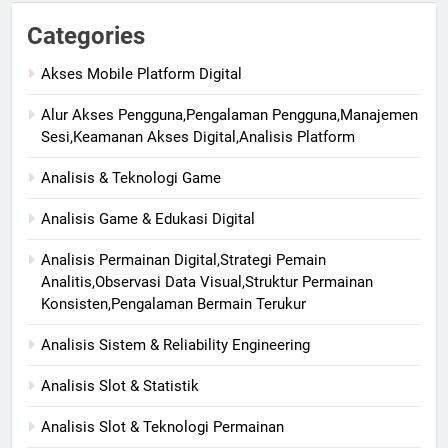
Categories
Akses Mobile Platform Digital
Alur Akses Pengguna,Pengalaman Pengguna,Manajemen
Sesi,Keamanan Akses Digital,Analisis Platform
Analisis & Teknologi Game
Analisis Game & Edukasi Digital
Analisis Permainan Digital,Strategi Pemain
Analitis,Observasi Data Visual,Struktur Permainan
Konsisten,Pengalaman Bermain Terukur
Analisis Sistem & Reliability Engineering
Analisis Slot & Statistik
Analisis Slot & Teknologi Permainan