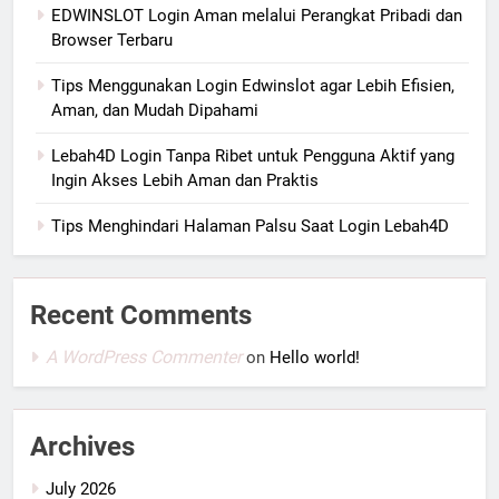
EDWINSLOT Login Aman melalui Perangkat Pribadi dan
Browser Terbaru
Tips Menggunakan Login Edwinslot agar Lebih Efisien,
Aman, dan Mudah Dipahami
Lebah4D Login Tanpa Ribet untuk Pengguna Aktif yang
Ingin Akses Lebih Aman dan Praktis
Tips Menghindari Halaman Palsu Saat Login Lebah4D
Recent Comments
A WordPress Commenter
on
Hello world!
Archives
July 2026