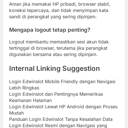
Aman jika memakai HP pribadi, browser stabil,
koneksi tepercaya, dan tidak menyimpan kata
sandi di perangkat yang sering dipinjam.
Mengapa logout tetap penting?
Logout membantu memastikan sesi akun tidak
tertinggal di browser, terutama jika perangkat
digunakan bersama atau sering dipinjam.
Internal Linking Suggestion
Login Edwinslot Mobile Friendly dengan Navigasi
Lebih Ringkas
Login Edwinslot dan Pentingnya Memeriksa
Keamanan Halaman
Login Edwinslot Lewat HP Android dengan Proses
Mudah
Panduan Login Edwinslot Tanpa Kesalahan Data
Login Edwinslot Resmi dengan Navigasi yang