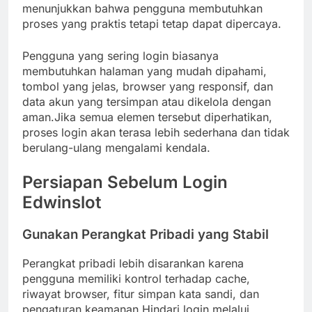
menunjukkan bahwa pengguna membutuhkan
proses yang praktis tetapi tetap dapat dipercaya.
Pengguna yang sering login biasanya
membutuhkan halaman yang mudah dipahami,
tombol yang jelas, browser yang responsif, dan
data akun yang tersimpan atau dikelola dengan
aman.Jika semua elemen tersebut diperhatikan,
proses login akan terasa lebih sederhana dan tidak
berulang-ulang mengalami kendala.
Persiapan Sebelum Login
Edwinslot
Gunakan Perangkat Pribadi yang Stabil
Perangkat pribadi lebih disarankan karena
pengguna memiliki kontrol terhadap cache,
riwayat browser, fitur simpan kata sandi, dan
pengaturan keamanan.Hindari login melalui