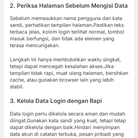
2. Periksa Halaman Sebelum Mengisi Data
Sebelum memasukkan nama pengguna dan kata
sandi, perhatikan tampilan halaman.Pastikan teks
terbaca jelas, kolom login terlihat normal, tombol
masuk berfungsi, dan tidak ada elemen yang
terasa mencurigakan.
Langkah ini hanya membutuhkan waktu singkat,
tetapi dapat mencegah kesalahan akses.Jika
tampilan tidak rapi, muat ulang halaman, bersihkan
cache, atau gunakan browser lain yang lebih
stabil.
3. Kelola Data Login dengan Rapi
Data login perlu dikelola secara aman dan mudah
diingat.Gunakan kata sandi yang kuat, tetapi tetap
dapat dikelola dengan baik.Hindari menyimpan
data akun di catatan terbuka, pesan pribadi yang