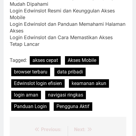
Mudah Dipahami
Login Edwinslot Resmi dan Keunggulan Akses
Mobile
Login Edwinslot dan Panduan Memahami Halaman
Akses
Login Edwinslot dan Cara Memastikan Akses
Tetap Lancar
Tagged:
akses cepat
Akses Mobile
browser terbaru
data pribadi
Edwinslot login efisien
keamanan akun
login aman
navigasi ringkas
Panduan Login
Pengguna Aktif
Previous:
Next:
Post