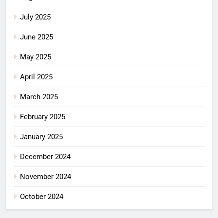
July 2025
June 2025
May 2025
April 2025
March 2025
February 2025
January 2025
December 2024
November 2024
October 2024