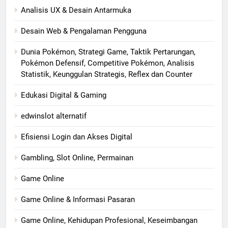
Analisis UX & Desain Antarmuka
Desain Web & Pengalaman Pengguna
Dunia Pokémon, Strategi Game, Taktik Pertarungan,
Pokémon Defensif, Competitive Pokémon, Analisis
Statistik, Keunggulan Strategis, Reflex dan Counter
Edukasi Digital & Gaming
edwinslot alternatif
Efisiensi Login dan Akses Digital
Gambling, Slot Online, Permainan
Game Online
Game Online & Informasi Pasaran
Game Online, Kehidupan Profesional, Keseimbangan