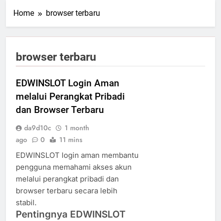
Home
browser terbaru
browser terbaru
EDWINSLOT Login Aman
melalui Perangkat Pribadi
dan Browser Terbaru
da9d10c
1 month
ago
0
11 mins
EDWINSLOT login aman membantu
pengguna memahami akses akun
melalui perangkat pribadi dan
browser terbaru secara lebih
stabil.
Pentingnya EDWINSLOT