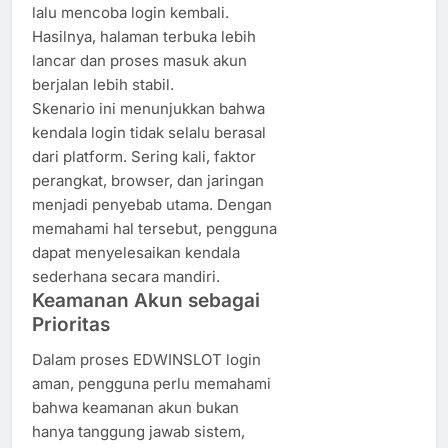
lalu mencoba login kembali.
Hasilnya, halaman terbuka lebih
lancar dan proses masuk akun
berjalan lebih stabil.
Skenario ini menunjukkan bahwa
kendala login tidak selalu berasal
dari platform. Sering kali, faktor
perangkat, browser, dan jaringan
menjadi penyebab utama. Dengan
memahami hal tersebut, pengguna
dapat menyelesaikan kendala
sederhana secara mandiri.
Keamanan Akun sebagai
Prioritas
Dalam proses EDWINSLOT login
aman, pengguna perlu memahami
bahwa keamanan akun bukan
hanya tanggung jawab sistem,