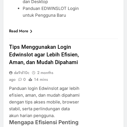
dan Desktop
Panduan EDWINSLOT Login
untuk Pengguna Baru
Read More
Tips Menggunakan Login
Edwinslot agar Lebih Efisien,
Aman, dan Mudah Dipahami
da9d10c
2 months
ago
0
14 mins
Panduan login Edwinslot agar lebih
efisien, aman, dan mudah dipahami
dengan tips akses mobile, browser
stabil, serta perlindungan data
akun harian pengguna.
Mengapa Efisiensi Penting