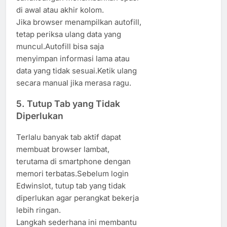
di awal atau akhir kolom.
Jika browser menampilkan autofill,
tetap periksa ulang data yang
muncul.Autofill bisa saja
menyimpan informasi lama atau
data yang tidak sesuai.Ketik ulang
secara manual jika merasa ragu.
5. Tutup Tab yang Tidak
Diperlukan
Terlalu banyak tab aktif dapat
membuat browser lambat,
terutama di smartphone dengan
memori terbatas.Sebelum login
Edwinslot, tutup tab yang tidak
diperlukan agar perangkat bekerja
lebih ringan.
Langkah sederhana ini membantu