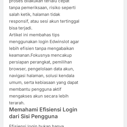
proses dilakukan terlalu cepat
tanpa pemeriksaan, risiko seperti
salah ketik, halaman tidak
responsif, atau sesi akun tertinggal
bisa terjadi.
Artikel ini membahas tips
menggunakan login Edwinslot agar
lebih efisien tanpa mengabaikan
keamanan.Fokusnya mencakup
persiapan perangkat, pemilihan
browser, pengelolaan data akun,
navigasi halaman, solusi kendala
umum, serta kebiasaan yang dapat
membantu pengguna aktif
mengakses akun secara lebih
terarah.
Memahami Efisiensi Login
dari Sisi Pengguna
Efisiensi login bukan hanya