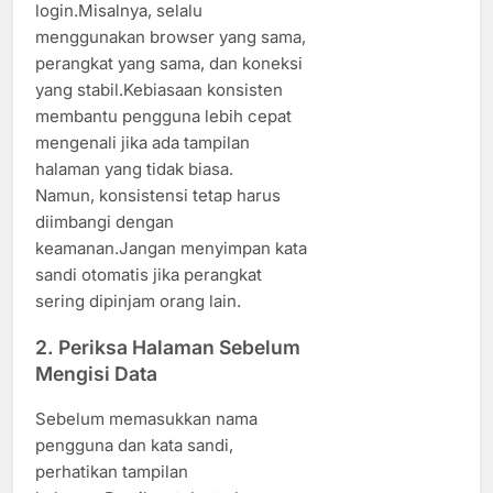
login.Misalnya, selalu
menggunakan browser yang sama,
perangkat yang sama, dan koneksi
yang stabil.Kebiasaan konsisten
membantu pengguna lebih cepat
mengenali jika ada tampilan
halaman yang tidak biasa.
Namun, konsistensi tetap harus
diimbangi dengan
keamanan.Jangan menyimpan kata
sandi otomatis jika perangkat
sering dipinjam orang lain.
2. Periksa Halaman Sebelum
Mengisi Data
Sebelum memasukkan nama
pengguna dan kata sandi,
perhatikan tampilan