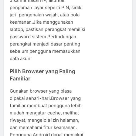
Jika memakai HP, aktifkan
pengaman layar seperti PIN, sidik
jari, pengenalan wajah, atau pola
keamanan.Jika menggunakan
laptop, pastikan perangkat memiliki
password sistem.Perlindungan
perangkat menjadi dasar penting
sebelum pengguna memasukkan
data akun.
Pilih Browser yang Paling
Familiar
Gunakan browser yang biasa
dipakai sehari-hari.Browser yang
familiar membuat pengguna lebih
mudah mengatur cache, melihat
riwayat, mengelola izin halaman,
dan memahami fitur keamanan.
Pengguna Android dapat memakai