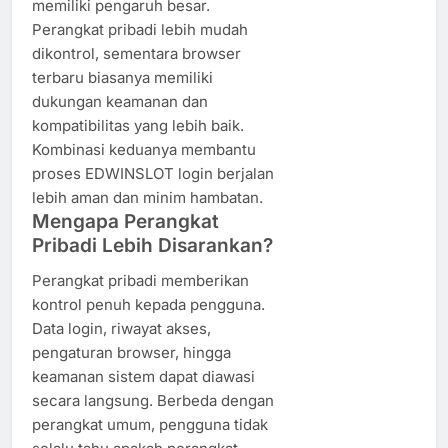
memiliki pengaruh besar.
Perangkat pribadi lebih mudah
dikontrol, sementara browser
terbaru biasanya memiliki
dukungan keamanan dan
kompatibilitas yang lebih baik.
Kombinasi keduanya membantu
proses EDWINSLOT login berjalan
lebih aman dan minim hambatan.
Mengapa Perangkat
Pribadi Lebih Disarankan?
Perangkat pribadi memberikan
kontrol penuh kepada pengguna.
Data login, riwayat akses,
pengaturan browser, hingga
keamanan sistem dapat diawasi
secara langsung. Berbeda dengan
perangkat umum, pengguna tidak