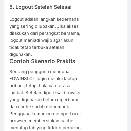
5. Logout Setelah Selesai
Logout adalah langkah sederhana
yang sering dilupakan. Jika akses
dilakukan dari perangkat bersama,
logout menjadi wajib agar akun
tidak tetap terbuka setelah
digunakan.
Contoh Skenario Praktis
Seorang pengguna mencoba
EDWINSLOT login melalui laptop
pribadi, tetapi halaman terasa
lambat. Setelah diperiksa, browser
yang digunakan belum diperbarui
dan cache sudah menumpuk.
Pengguna kemudian memperbarui
browser, membersihkan cache,
menutup tab yang tidak diperlukan,