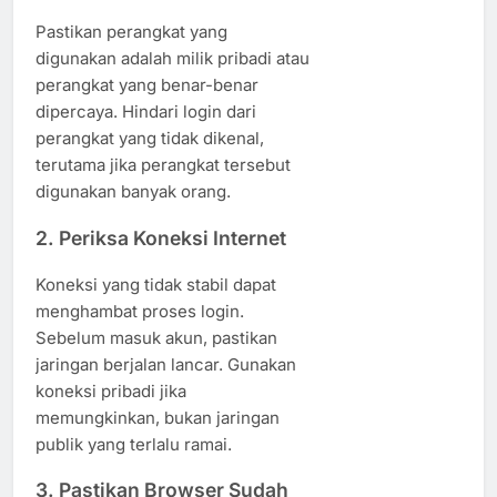
Pastikan perangkat yang
digunakan adalah milik pribadi atau
perangkat yang benar-benar
dipercaya. Hindari login dari
perangkat yang tidak dikenal,
terutama jika perangkat tersebut
digunakan banyak orang.
2. Periksa Koneksi Internet
Koneksi yang tidak stabil dapat
menghambat proses login.
Sebelum masuk akun, pastikan
jaringan berjalan lancar. Gunakan
koneksi pribadi jika
memungkinkan, bukan jaringan
publik yang terlalu ramai.
3. Pastikan Browser Sudah