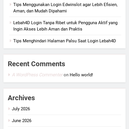
Tips Menggunakan Login Edwinslot agar Lebih Efisien,
Aman, dan Mudah Dipahami
Lebah4D Login Tanpa Ribet untuk Pengguna Aktif yang
Ingin Akses Lebih Aman dan Praktis
Tips Menghindari Halaman Palsu Saat Login Lebah4D
Recent Comments
A WordPress Commenter
on
Hello world!
Archives
July 2026
June 2026