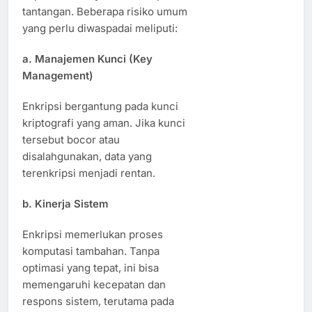
tantangan. Beberapa risiko umum
yang perlu diwaspadai meliputi:
a. Manajemen Kunci (Key
Management)
Enkripsi bergantung pada kunci
kriptografi yang aman. Jika kunci
tersebut bocor atau
disalahgunakan, data yang
terenkripsi menjadi rentan.
b. Kinerja Sistem
Enkripsi memerlukan proses
komputasi tambahan. Tanpa
optimasi yang tepat, ini bisa
memengaruhi kecepatan dan
respons sistem, terutama pada