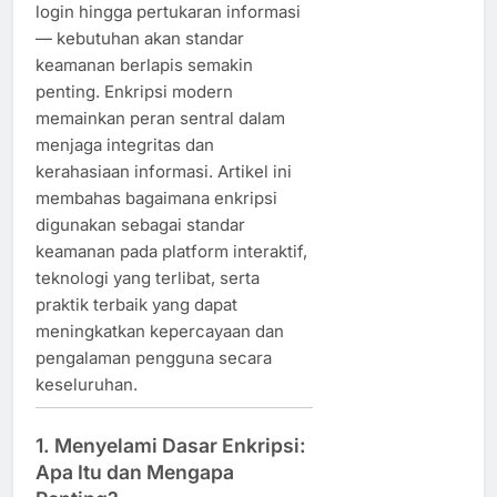
login hingga pertukaran informasi
— kebutuhan akan standar
keamanan berlapis semakin
penting. Enkripsi modern
memainkan peran sentral dalam
menjaga integritas dan
kerahasiaan informasi. Artikel ini
membahas bagaimana enkripsi
digunakan sebagai standar
keamanan pada platform interaktif,
teknologi yang terlibat, serta
praktik terbaik yang dapat
meningkatkan kepercayaan dan
pengalaman pengguna secara
keseluruhan.
1. Menyelami Dasar Enkripsi:
Apa Itu dan Mengapa