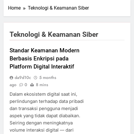
Home
Teknologi & Keamanan Siber
Teknologi & Keamanan Siber
Standar Keamanan Modern
Berbasis Enkripsi pada
Platform Digital Interaktif
da9d10c
5 months
ago
0
8 mins
Dalam ekosistem digital saat ini,
perlindungan terhadap data pribadi
dan transaksi pengguna menjadi
aspek yang tidak dapat diabaikan.
Seiring dengan meningkatnya
volume interaksi digital — dari