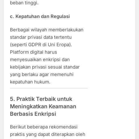
beban tinggi.
c. Kepatuhan dan Regulasi
Berbagai wilayah memberlakukan
standar privasi data tertentu
(seperti GDPR di Uni Eropa).
Platform digital harus
menyesuaikan enkripsi dan
kebijakan privasi sesuai standar
yang berlaku agar memenuhi
kepatuhan hukum.
5. Praktik Terbaik untuk
Meningkatkan Keamanan
Berbasis Enkripsi
Berikut beberapa rekomendasi
praktis yang dapat diterapkan oleh