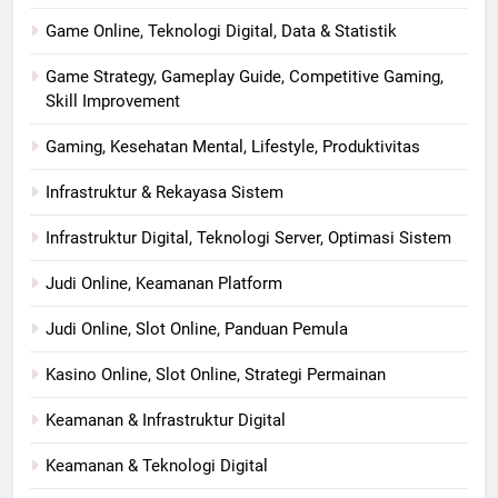
Game Online, Teknologi Digital, Data & Statistik
Game Strategy, Gameplay Guide, Competitive Gaming,
Skill Improvement
Gaming, Kesehatan Mental, Lifestyle, Produktivitas
Infrastruktur & Rekayasa Sistem
Infrastruktur Digital, Teknologi Server, Optimasi Sistem
Judi Online, Keamanan Platform
Judi Online, Slot Online, Panduan Pemula
Kasino Online, Slot Online, Strategi Permainan
Keamanan & Infrastruktur Digital
Keamanan & Teknologi Digital