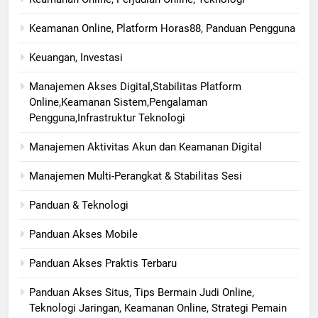
Keamanan Online, Platform Horas88, Panduan Pengguna
Keuangan, Investasi
Manajemen Akses Digital,Stabilitas Platform
Online,Keamanan Sistem,Pengalaman
Pengguna,Infrastruktur Teknologi
Manajemen Aktivitas Akun dan Keamanan Digital
Manajemen Multi-Perangkat & Stabilitas Sesi
Panduan & Teknologi
Panduan Akses Mobile
Panduan Akses Praktis Terbaru
Panduan Akses Situs, Tips Bermain Judi Online,
Teknologi Jaringan, Keamanan Online, Strategi Pemain