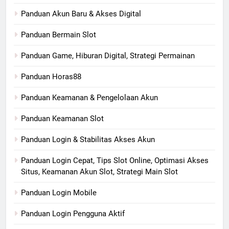
Panduan Akun Baru & Akses Digital
Panduan Bermain Slot
Panduan Game, Hiburan Digital, Strategi Permainan
Panduan Horas88
Panduan Keamanan & Pengelolaan Akun
Panduan Keamanan Slot
Panduan Login & Stabilitas Akses Akun
Panduan Login Cepat, Tips Slot Online, Optimasi Akses
Situs, Keamanan Akun Slot, Strategi Main Slot
Panduan Login Mobile
Panduan Login Pengguna Aktif