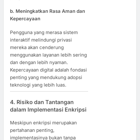
b. Meningkatkan Rasa Aman dan
Kepercayaan
Pengguna yang merasa sistem
interaktif melindungi privasi
mereka akan cenderung
menggunakan layanan lebih sering
dan dengan lebih nyaman.
Kepercayaan digital adalah fondasi
penting yang mendukung adopsi
teknologi yang lebih luas.
4. Risiko dan Tantangan
dalam Implementasi Enkripsi
Meskipun enkripsi merupakan
pertahanan penting,
implementasinya bukan tanpa