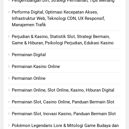
Pengembangan Diri, Strategi Permainan, Tips Menang
Performa Digital, Optimasi Kecepatan Akses,
Infrastruktur Web, Teknologi CDN, UX Responsif,
Manajemen Trafik
Perjudian & Kasino, Statistik Slot, Strategi Bermain,
Game & Hiburan, Psikologi Perjudian, Edukasi Kasino
Permainan Digital
Permainan Kasino Online
Permainan Online
Permainan Online, Slot Online, Kasino, Hiburan Digital
Permainan Slot, Casino Online, Panduan Bermain Slot
Permainan Slot, Inovasi Kasino, Panduan Bermain Slot
Pokémon Legendaris Lore & Mitologi Game Budaya dan