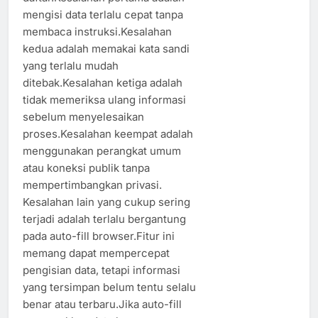
mengisi data terlalu cepat tanpa
membaca instruksi.Kesalahan
kedua adalah memakai kata sandi
yang terlalu mudah
ditebak.Kesalahan ketiga adalah
tidak memeriksa ulang informasi
sebelum menyelesaikan
proses.Kesalahan keempat adalah
menggunakan perangkat umum
atau koneksi publik tanpa
mempertimbangkan privasi.
Kesalahan lain yang cukup sering
terjadi adalah terlalu bergantung
pada auto-fill browser.Fitur ini
memang dapat mempercepat
pengisian data, tetapi informasi
yang tersimpan belum tentu selalu
benar atau terbaru.Jika auto-fill