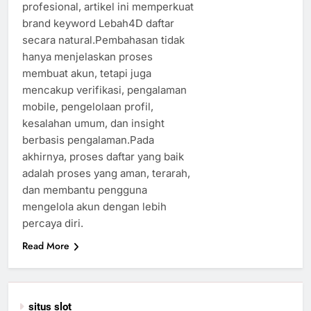
profesional, artikel ini memperkuat
brand keyword Lebah4D daftar
secara natural.Pembahasan tidak
hanya menjelaskan proses
membuat akun, tetapi juga
mencakup verifikasi, pengalaman
mobile, pengelolaan profil,
kesalahan umum, dan insight
berbasis pengalaman.Pada
akhirnya, proses daftar yang baik
adalah proses yang aman, terarah,
dan membantu pengguna
mengelola akun dengan lebih
percaya diri.
Read More
situs slot