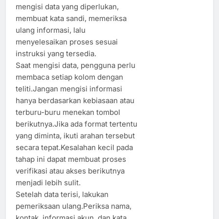
mengisi data yang diperlukan,
membuat kata sandi, memeriksa
ulang informasi, lalu
menyelesaikan proses sesuai
instruksi yang tersedia.
Saat mengisi data, pengguna perlu
membaca setiap kolom dengan
teliti.Jangan mengisi informasi
hanya berdasarkan kebiasaan atau
terburu-buru menekan tombol
berikutnya.Jika ada format tertentu
yang diminta, ikuti arahan tersebut
secara tepat.Kesalahan kecil pada
tahap ini dapat membuat proses
verifikasi atau akses berikutnya
menjadi lebih sulit.
Setelah data terisi, lakukan
pemeriksaan ulang.Periksa nama,
kontak, informasi akun, dan kata