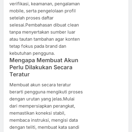
verifikasi, keamanan, pengalaman
mobile, serta pengelolaan profil
setelah proses daftar
selesai.Pembahasan dibuat clean
tanpa menyertakan sumber luar
atau tautan tambahan agar konten
tetap fokus pada brand dan
kebutuhan pengguna.
Mengapa Membuat Akun
Perlu Dilakukan Secara
Teratur
Membuat akun secara teratur
berarti pengguna mengikuti proses
dengan urutan yang jelas.Mulai
dari mempersiapkan perangkat,
memastikan koneksi stabil,
membaca instruksi, mengisi data
dengan teliti, membuat kata sandi