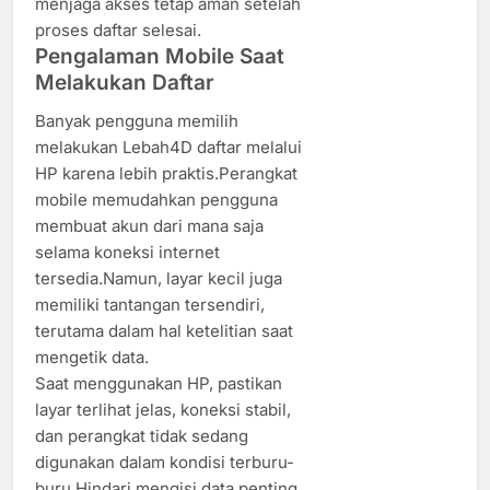
menjaga akses tetap aman setelah
proses daftar selesai.
Pengalaman Mobile Saat
Melakukan Daftar
Banyak pengguna memilih
melakukan Lebah4D daftar melalui
HP karena lebih praktis.Perangkat
mobile memudahkan pengguna
membuat akun dari mana saja
selama koneksi internet
tersedia.Namun, layar kecil juga
memiliki tantangan tersendiri,
terutama dalam hal ketelitian saat
mengetik data.
Saat menggunakan HP, pastikan
layar terlihat jelas, koneksi stabil,
dan perangkat tidak sedang
digunakan dalam kondisi terburu-
buru.Hindari mengisi data penting