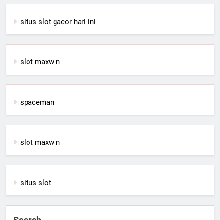
situs slot gacor hari ini
slot maxwin
spaceman
slot maxwin
situs slot
Search