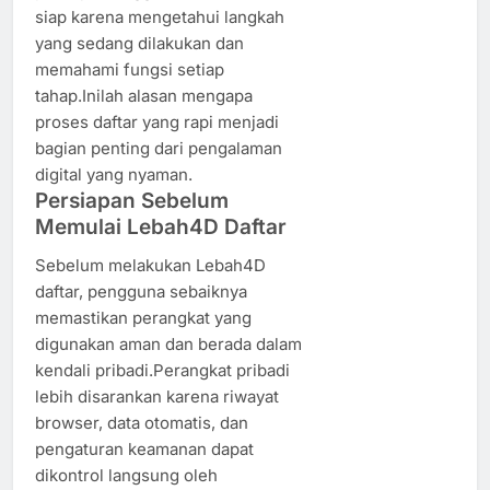
siap karena mengetahui langkah
yang sedang dilakukan dan
memahami fungsi setiap
tahap.Inilah alasan mengapa
proses daftar yang rapi menjadi
bagian penting dari pengalaman
digital yang nyaman.
Persiapan Sebelum
Memulai Lebah4D Daftar
Sebelum melakukan Lebah4D
daftar, pengguna sebaiknya
memastikan perangkat yang
digunakan aman dan berada dalam
kendali pribadi.Perangkat pribadi
lebih disarankan karena riwayat
browser, data otomatis, dan
pengaturan keamanan dapat
dikontrol langsung oleh