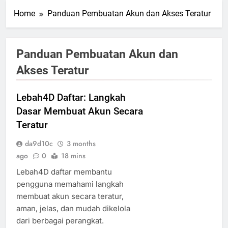
Home
Panduan Pembuatan Akun dan Akses Teratur
Panduan Pembuatan Akun dan
Akses Teratur
Lebah4D Daftar: Langkah
Dasar Membuat Akun Secara
Teratur
da9d10c
3 months
ago
0
18 mins
Lebah4D daftar membantu
pengguna memahami langkah
membuat akun secara teratur,
aman, jelas, dan mudah dikelola
dari berbagai perangkat.