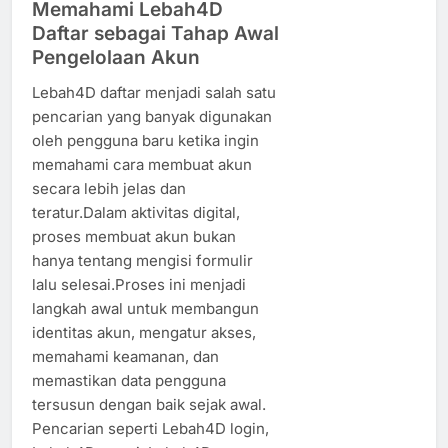
Memahami Lebah4D
Daftar sebagai Tahap Awal
Pengelolaan Akun
Lebah4D daftar menjadi salah satu
pencarian yang banyak digunakan
oleh pengguna baru ketika ingin
memahami cara membuat akun
secara lebih jelas dan
teratur.Dalam aktivitas digital,
proses membuat akun bukan
hanya tentang mengisi formulir
lalu selesai.Proses ini menjadi
langkah awal untuk membangun
identitas akun, mengatur akses,
memahami keamanan, dan
memastikan data pengguna
tersusun dengan baik sejak awal.
Pencarian seperti Lebah4D login,