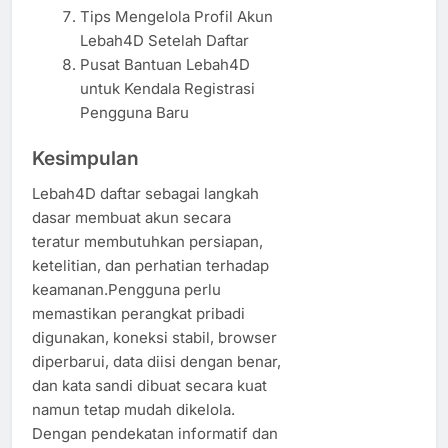
Tips Mengelola Profil Akun
Lebah4D Setelah Daftar
Pusat Bantuan Lebah4D
untuk Kendala Registrasi
Pengguna Baru
Kesimpulan
Lebah4D daftar sebagai langkah
dasar membuat akun secara
teratur membutuhkan persiapan,
ketelitian, dan perhatian terhadap
keamanan.Pengguna perlu
memastikan perangkat pribadi
digunakan, koneksi stabil, browser
diperbarui, data diisi dengan benar,
dan kata sandi dibuat secara kuat
namun tetap mudah dikelola.
Dengan pendekatan informatif dan