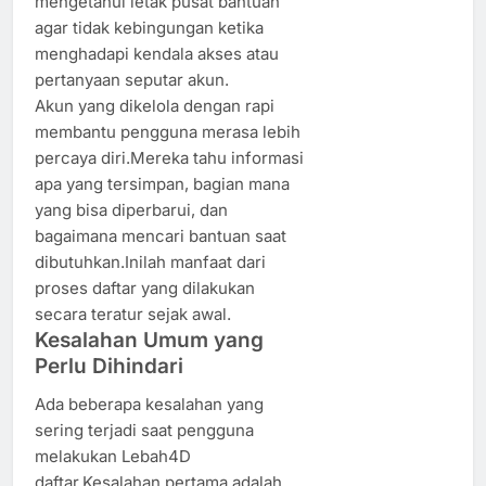
mengetahui letak pusat bantuan
agar tidak kebingungan ketika
menghadapi kendala akses atau
pertanyaan seputar akun.
Akun yang dikelola dengan rapi
membantu pengguna merasa lebih
percaya diri.Mereka tahu informasi
apa yang tersimpan, bagian mana
yang bisa diperbarui, dan
bagaimana mencari bantuan saat
dibutuhkan.Inilah manfaat dari
proses daftar yang dilakukan
secara teratur sejak awal.
Kesalahan Umum yang
Perlu Dihindari
Ada beberapa kesalahan yang
sering terjadi saat pengguna
melakukan Lebah4D
daftar.Kesalahan pertama adalah