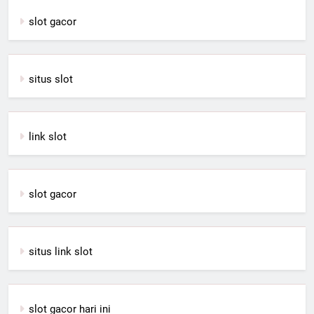
slot gacor
situs slot
link slot
slot gacor
situs link slot
slot gacor hari ini