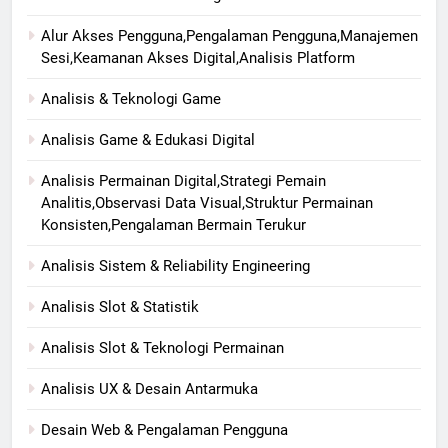
Alur Akses Pengguna,Pengalaman Pengguna,Manajemen
Sesi,Keamanan Akses Digital,Analisis Platform
Analisis & Teknologi Game
Analisis Game & Edukasi Digital
Analisis Permainan Digital,Strategi Pemain
Analitis,Observasi Data Visual,Struktur Permainan
Konsisten,Pengalaman Bermain Terukur
Analisis Sistem & Reliability Engineering
Analisis Slot & Statistik
Analisis Slot & Teknologi Permainan
Analisis UX & Desain Antarmuka
Desain Web & Pengalaman Pengguna