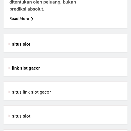
ditentukan oleh peluang, bukan
prediksi absolut
.
Read More
situs slot
link slot gacor
situs link slot gacor
situs slot