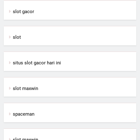
slot gacor
slot
situs slot gacor hari ini
slot maxwin
spaceman
slot maxwin