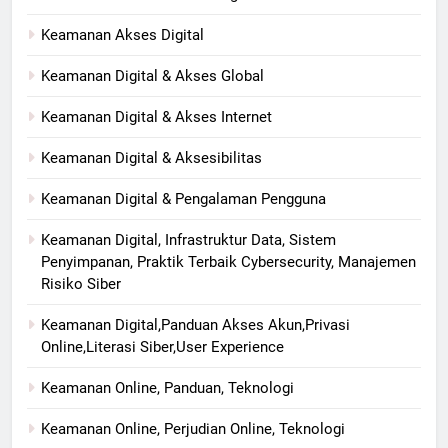
Keamanan Akses Digital
Keamanan Digital & Akses Global
Keamanan Digital & Akses Internet
Keamanan Digital & Aksesibilitas
Keamanan Digital & Pengalaman Pengguna
Keamanan Digital, Infrastruktur Data, Sistem
Penyimpanan, Praktik Terbaik Cybersecurity, Manajemen
Risiko Siber
Keamanan Digital,Panduan Akses Akun,Privasi
Online,Literasi Siber,User Experience
Keamanan Online, Panduan, Teknologi
Keamanan Online, Perjudian Online, Teknologi