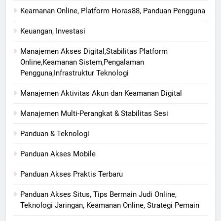
Keamanan Online, Platform Horas88, Panduan Pengguna
Keuangan, Investasi
Manajemen Akses Digital,Stabilitas Platform
Online,Keamanan Sistem,Pengalaman
Pengguna,Infrastruktur Teknologi
Manajemen Aktivitas Akun dan Keamanan Digital
Manajemen Multi-Perangkat & Stabilitas Sesi
Panduan & Teknologi
Panduan Akses Mobile
Panduan Akses Praktis Terbaru
Panduan Akses Situs, Tips Bermain Judi Online,
Teknologi Jaringan, Keamanan Online, Strategi Pemain