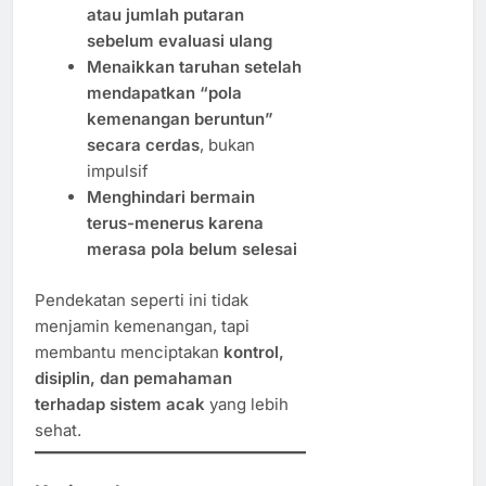
atau jumlah putaran
sebelum evaluasi ulang
Menaikkan taruhan setelah
mendapatkan “pola
kemenangan beruntun”
secara cerdas
, bukan
impulsif
Menghindari bermain
terus-menerus karena
merasa pola belum selesai
Pendekatan seperti ini tidak
menjamin kemenangan, tapi
membantu menciptakan
kontrol,
disiplin, dan pemahaman
terhadap sistem acak
yang lebih
sehat.