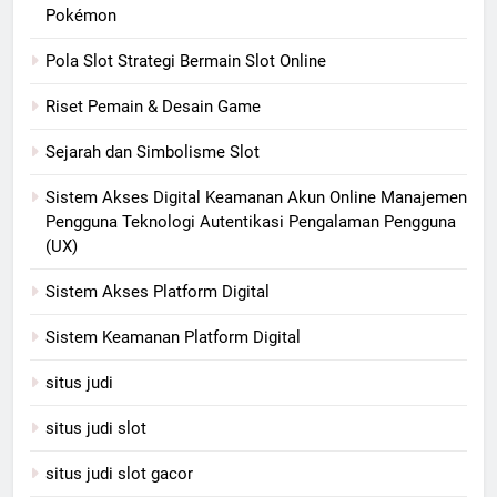
Pokémon
Pola Slot Strategi Bermain Slot Online
Riset Pemain & Desain Game
Sejarah dan Simbolisme Slot
Sistem Akses Digital Keamanan Akun Online Manajemen
Pengguna Teknologi Autentikasi Pengalaman Pengguna
(UX)
Sistem Akses Platform Digital
Sistem Keamanan Platform Digital
situs judi
situs judi slot
situs judi slot gacor