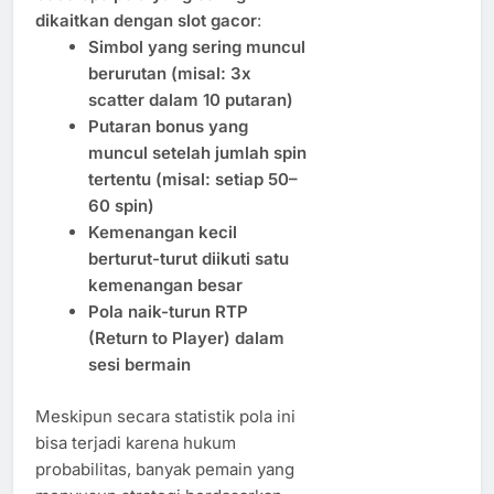
dikaitkan dengan slot gacor
:
Simbol yang sering muncul
berurutan (misal: 3x
scatter dalam 10 putaran)
Putaran bonus yang
muncul setelah jumlah spin
tertentu (misal: setiap 50–
60 spin)
Kemenangan kecil
berturut-turut diikuti satu
kemenangan besar
Pola naik-turun RTP
(Return to Player) dalam
sesi bermain
Meskipun secara statistik pola ini
bisa terjadi karena hukum
probabilitas, banyak pemain yang