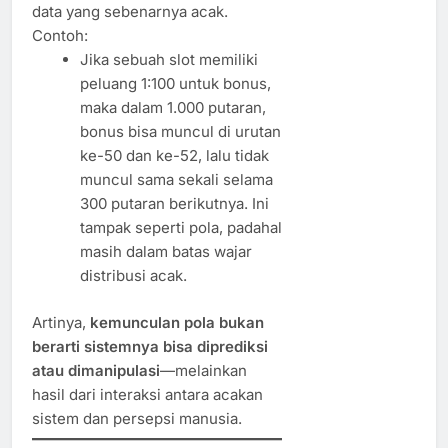
data yang sebenarnya acak.
Contoh:
Jika sebuah slot memiliki
peluang 1:100 untuk bonus,
maka dalam 1.000 putaran,
bonus bisa muncul di urutan
ke-50 dan ke-52, lalu tidak
muncul sama sekali selama
300 putaran berikutnya. Ini
tampak seperti pola, padahal
masih dalam batas wajar
distribusi acak.
Artinya,
kemunculan pola bukan
berarti sistemnya bisa diprediksi
atau dimanipulasi
—melainkan
hasil dari interaksi antara acakan
sistem dan persepsi manusia.