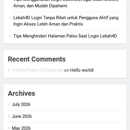
Aman, dan Mudah Dipahami
Lebah4D Login Tanpa Ribet untuk Pengguna Aktif yang
Ingin Akses Lebih Aman dan Praktis
Tips Menghindari Halaman Palsu Saat Login Lebah4D
Recent Comments
A WordPress Commenter
on
Hello world!
Archives
July 2026
June 2026
May 2026