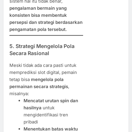
sistem hal itu tidak benar,
pengalaman bermain yang
konsisten bisa membentuk
persepsi dan strategi berdasarkan
pengamatan pola tersebut.
5.
Strategi Mengelola Pola
Secara Rasional
Meski tidak ada cara pasti untuk
memprediksi slot digital, pemain
tetap bisa
mengelola pola
permainan secara strategis
,
misalnya:
Mencatat urutan spin dan
hasilnya
untuk
mengidentifikasi tren
pribadi
Menentukan batas waktu