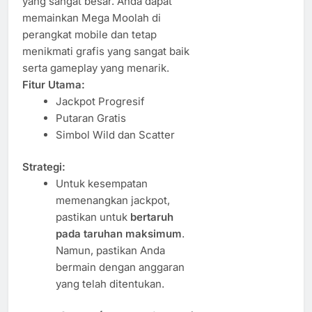
yang sangat besar. Anda dapat
memainkan Mega Moolah di
perangkat mobile dan tetap
menikmati grafis yang sangat baik
serta gameplay yang menarik.
Fitur Utama:
Jackpot Progresif
Putaran Gratis
Simbol Wild dan Scatter
Strategi:
Untuk kesempatan
memenangkan jackpot,
pastikan untuk
bertaruh
pada taruhan maksimum
.
Namun, pastikan Anda
bermain dengan anggaran
yang telah ditentukan.