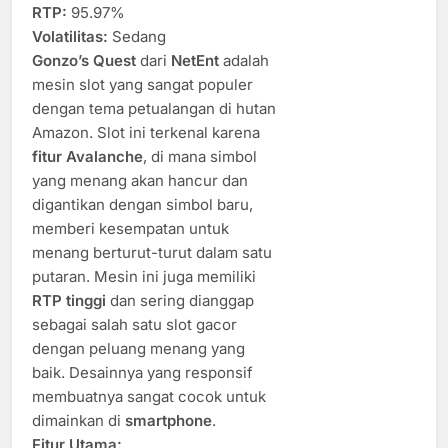
RTP:
95.97%
Volatilitas:
Sedang
Gonzo’s Quest
dari
NetEnt
adalah
mesin slot yang sangat populer
dengan tema petualangan di hutan
Amazon. Slot ini terkenal karena
fitur Avalanche
, di mana simbol
yang menang akan hancur dan
digantikan dengan simbol baru,
memberi kesempatan untuk
menang berturut-turut dalam satu
putaran. Mesin ini juga memiliki
RTP tinggi
dan sering dianggap
sebagai salah satu slot gacor
dengan peluang menang yang
baik. Desainnya yang responsif
membuatnya sangat cocok untuk
dimainkan di
smartphone
.
Fitur Utama: