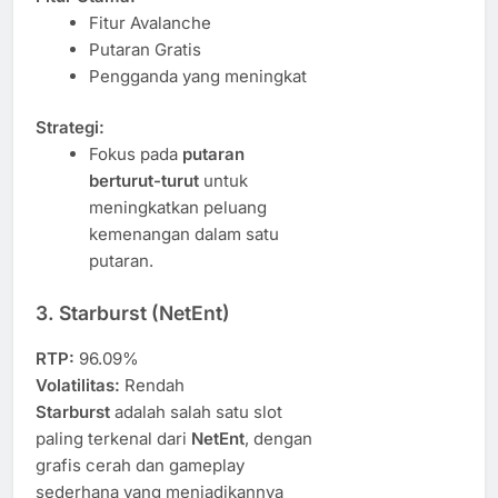
Fitur Avalanche
Putaran Gratis
Pengganda yang meningkat
Strategi:
Fokus pada
putaran
berturut-turut
untuk
meningkatkan peluang
kemenangan dalam satu
putaran.
3.
Starburst (NetEnt)
RTP:
96.09%
Volatilitas:
Rendah
Starburst
adalah salah satu slot
paling terkenal dari
NetEnt
, dengan
grafis cerah dan gameplay
sederhana yang menjadikannya