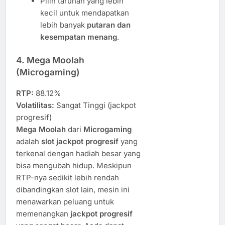
Pilih taruhan yang lebih
kecil untuk mendapatkan
lebih banyak
putaran dan
kesempatan menang
.
4.
Mega Moolah
(Microgaming)
RTP:
88.12%
Volatilitas:
Sangat Tinggi (jackpot
progresif)
Mega Moolah
dari
Microgaming
adalah
slot jackpot progresif
yang
terkenal dengan hadiah besar yang
bisa mengubah hidup. Meskipun
RTP-nya sedikit lebih rendah
dibandingkan slot lain, mesin ini
menawarkan peluang untuk
memenangkan
jackpot progresif