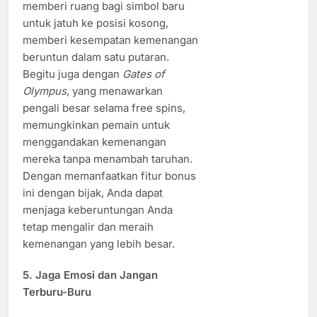
memberi ruang bagi simbol baru
untuk jatuh ke posisi kosong,
memberi kesempatan kemenangan
beruntun dalam satu putaran.
Begitu juga dengan
Gates of
Olympus
, yang menawarkan
pengali besar selama free spins,
memungkinkan pemain untuk
menggandakan kemenangan
mereka tanpa menambah taruhan.
Dengan memanfaatkan fitur bonus
ini dengan bijak, Anda dapat
menjaga keberuntungan Anda
tetap mengalir dan meraih
kemenangan yang lebih besar.
5.
Jaga Emosi dan Jangan
Terburu-Buru