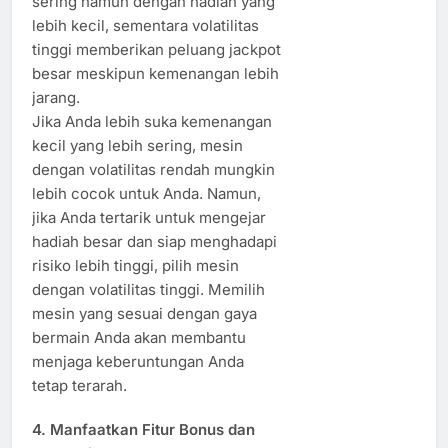
sering namun dengan hadiah yang
lebih kecil, sementara volatilitas
tinggi memberikan peluang jackpot
besar meskipun kemenangan lebih
jarang.
Jika Anda lebih suka kemenangan
kecil yang lebih sering, mesin
dengan volatilitas rendah mungkin
lebih cocok untuk Anda. Namun,
jika Anda tertarik untuk mengejar
hadiah besar dan siap menghadapi
risiko lebih tinggi, pilih mesin
dengan volatilitas tinggi. Memilih
mesin yang sesuai dengan gaya
bermain Anda akan membantu
menjaga keberuntungan Anda
tetap terarah.
4.
Manfaatkan Fitur Bonus dan