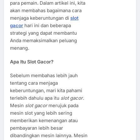
para pemain. Dalam artikel ini, kita
akan membahas bagaimana cara
menjaga keberuntungan di
slot
gacor
hari ini dan beberapa
strategi yang dapat membantu
Anda memaksimalkan peluang
menang.
Apa Itu Slot Gacor?
Sebelum membahas lebih jauh
tentang cara menjaga
keberuntungan, mari kita pahami
terlebih dahulu apa itu
slot gacor
.
Mesin
slot gacor
merujuk pada
mesin slot yang lebih sering
memberikan kemenangan atau
pembayaran lebih besar
dibandingkan mesin lainnya. Mesin