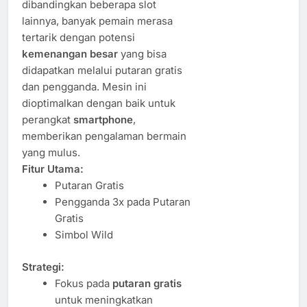
dibandingkan beberapa slot
lainnya, banyak pemain merasa
tertarik dengan potensi
kemenangan besar
yang bisa
didapatkan melalui putaran gratis
dan pengganda. Mesin ini
dioptimalkan dengan baik untuk
perangkat
smartphone
,
memberikan pengalaman bermain
yang mulus.
Fitur Utama:
Putaran Gratis
Pengganda 3x pada Putaran
Gratis
Simbol Wild
Strategi:
Fokus pada
putaran gratis
untuk meningkatkan