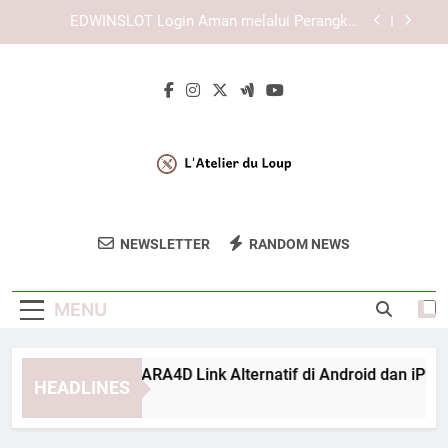
Skip
Tips Menggunakan Login Edwinslot agar Lebih
to
Efisien, Aman, dan Mudah Dipahami
content
Lebah4D Login Tanpa Ribet untuk Pengguna Aktif
yang Ingin Akses Lebih Aman dan Praktis
Cara Membuka TIARA4D Link Alternatif di
Android dan iPhone
EDWINSLOT Login Aman melalui Perangkat
Pribadi dan Browser Terbaru
Tips Menggunakan Login Edwinslot agar Lebih
Efisien, Aman, dan Mudah Dipahami
L'Atelier Du Loup
Dapatkan Inspirasi Dari Desain Dan Karya
Lebah4D Login Tanpa Ribet untuk Pengguna Aktif
NEWSLETTER
RANDOM NEWS
yang Ingin Akses Lebih Aman dan Praktis
Seni Di L’Atelier Du Loup.
MENU
ra Membuka TIARA4D Link Alternatif di Android dan iPhone
HEADLINES
Weeks Ago