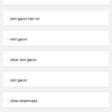
slot gacor hari ini
slot gacor
situs slot gacor
slot gacor
situs terpercaya