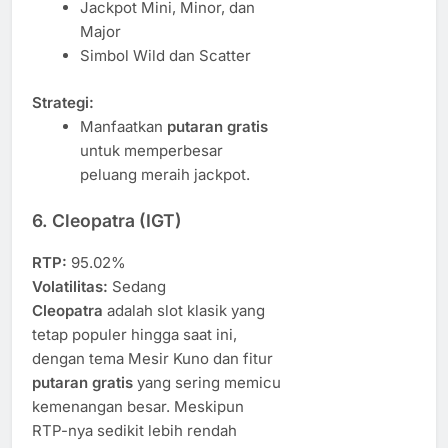
Jackpot Mini, Minor, dan
Major
Simbol Wild dan Scatter
Strategi:
Manfaatkan
putaran gratis
untuk memperbesar
peluang meraih jackpot.
6.
Cleopatra (IGT)
RTP:
95.02%
Volatilitas:
Sedang
Cleopatra
adalah slot klasik yang
tetap populer hingga saat ini,
dengan tema Mesir Kuno dan fitur
putaran gratis
yang sering memicu
kemenangan besar. Meskipun
RTP-nya sedikit lebih rendah