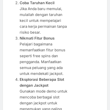
Coba Taruhan Kecil
Jika Anda baru memulai,
mulailah dengan taruhan
kecil untuk mempelajari
cara kerja permainan tanpa
risiko besar.
Nikmati Fitur Bonus
Pelajari bagaimana
memanfaatkan fitur bonus
seperti free spins dan
pengganda. Manfaatkan
semua peluang yang ada
untuk mendekati jackpot.
Eksplorasi Beberapa Slot
dengan Jackpot
Gunakan mode demo untuk
mencoba berbagai slot
dengan jackpot untuk
menemukan yang paling