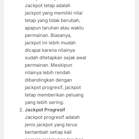
Jackpot tetap adalah
jackpot yang memiliki nilai
tetap yang tidak berubah,
apapun taruhan atau waktu
permainan. Biasanya,
jackpot ini lebih mudah
dicapai karena nilainya
sudah ditetapkan sejak awal
permainan. Meskipun
nilainya lebih rendah
dibandingkan dengan
jackpot progresif, jackpot
tetap memberikan peluang
yang lebih sering.
Jackpot Progresif
Jackpot progresif adalah
jenis jackpot yang terus
bertambah setiap kali