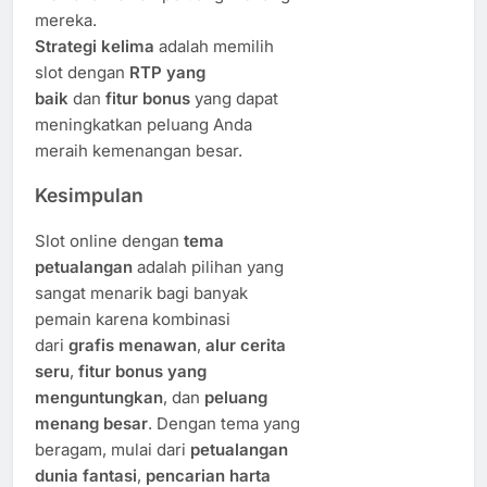
mereka.
Strategi kelima
adalah memilih
slot dengan
RTP yang
baik
dan
fitur bonus
yang dapat
meningkatkan peluang Anda
meraih kemenangan besar.
Kesimpulan
Slot online dengan
tema
petualangan
adalah pilihan yang
sangat menarik bagi banyak
pemain karena kombinasi
dari
grafis menawan
,
alur cerita
seru
,
fitur bonus yang
menguntungkan
, dan
peluang
menang besar
. Dengan tema yang
beragam, mulai dari
petualangan
dunia fantasi
,
pencarian harta