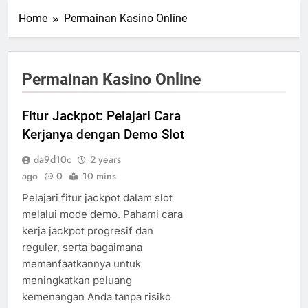
Home
Permainan Kasino Online
Permainan Kasino Online
Fitur Jackpot: Pelajari Cara
Kerjanya dengan Demo Slot
da9d10c
2 years
ago
0
10 mins
Pelajari fitur jackpot dalam slot
melalui mode demo. Pahami cara
kerja jackpot progresif dan
reguler, serta bagaimana
memanfaatkannya untuk
meningkatkan peluang
kemenangan Anda tanpa risiko