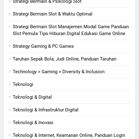
Strategi Bermain & Psikologi Slot
Strategi Bermain Slot & Waktu Optimal
Strategi Bermain Slot Manajemen Modal Game Panduan
Slot Pemula Tips Hiburan Digital Edukasi Game Online
Strategy Gaming & PC Games
Taruhan Sepak Bola, Judi Online, Panduan Taruhan
Technology > Gaming > Diversity & Inclusion
Teknologi
Teknologi & Digital
Teknologi & Infrastruktur Digital
Teknologi & Inovasi
Teknologi & Internet, Keamanan Online, Panduan Login