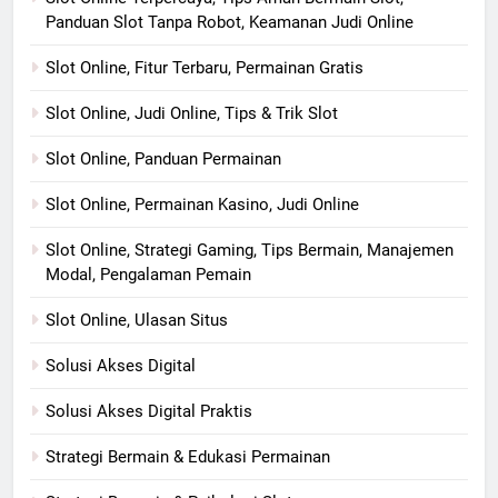
Panduan Slot Tanpa Robot, Keamanan Judi Online
Slot Online, Fitur Terbaru, Permainan Gratis
Slot Online, Judi Online, Tips & Trik Slot
Slot Online, Panduan Permainan
Slot Online, Permainan Kasino, Judi Online
Slot Online, Strategi Gaming, Tips Bermain, Manajemen
Modal, Pengalaman Pemain
Slot Online, Ulasan Situs
Solusi Akses Digital
Solusi Akses Digital Praktis
Strategi Bermain & Edukasi Permainan