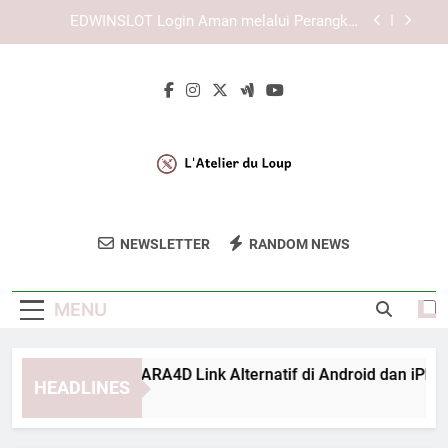
Skip
Tips Menggunakan Login Edwinslot agar Lebih
to
Efisien, Aman, dan Mudah Dipahami
content
Lebah4D Login Tanpa Ribet untuk Pengguna Aktif
yang Ingin Akses Lebih Aman dan Praktis
Cara Membuka TIARA4D Link Alternatif di
Android dan iPhone
EDWINSLOT Login Aman melalui Perangkat
Pribadi dan Browser Terbaru
Tips Menggunakan Login Edwinslot agar Lebih
Efisien, Aman, dan Mudah Dipahami
L'Atelier Du Loup
Dapatkan Inspirasi Dari Desain Dan Karya
Lebah4D Login Tanpa Ribet untuk Pengguna Aktif
NEWSLETTER
RANDOM NEWS
yang Ingin Akses Lebih Aman dan Praktis
Seni Di L’Atelier Du Loup.
MENU
ra Membuka TIARA4D Link Alternatif di Android dan iPhone
HEADLINES
Weeks Ago