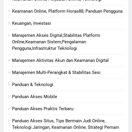
Keamanan Online, Platform Horas88, Panduan Pengguna
Keuangan, Investasi
Manajemen Akses Digital,Stabilitas Platform
Online,Keamanan Sistem,Pengalaman
Pengguna,Infrastruktur Teknologi
Manajemen Aktivitas Akun dan Keamanan Digital
Manajemen Multi-Perangkat & Stabilitas Sesi
Panduan & Teknologi
Panduan Akses Mobile
Panduan Akses Praktis Terbaru
Panduan Akses Situs, Tips Bermain Judi Online,
Teknologi Jaringan, Keamanan Online, Strategi Pemain