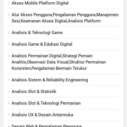
Akses Mobile Platform Digital
Alur Akses Pengguna,Pengalaman Pengguna,Manajemen
Sesi,Keamanan Akses Digital,Analisis Platform
Analisis & Teknologi Game
Analisis Game & Edukasi Digital
Analisis Permainan Digital,Strategi Pemain
Analitis,Observasi Data Visual,Struktur Permainan
Konsisten,Pengalaman Bermain Terukur
Analisis Sistem & Reliability Engineering
Analisis Slot & Statistik
Analisis Slot & Teknologi Permainan
Analisis UX & Desain Antarmuka
Desain Web & Pengalaman Pengguna