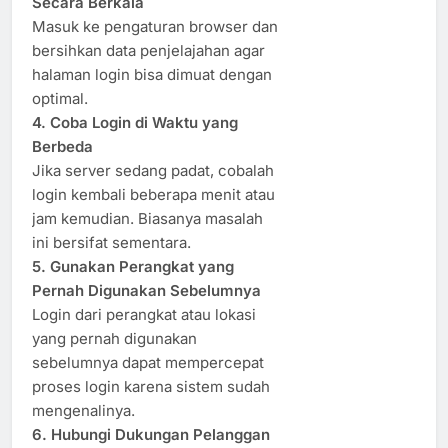
Secara Berkala
Masuk ke pengaturan browser dan
bersihkan data penjelajahan agar
halaman login bisa dimuat dengan
optimal.
4. Coba Login di Waktu yang
Berbeda
Jika server sedang padat, cobalah
login kembali beberapa menit atau
jam kemudian. Biasanya masalah
ini bersifat sementara.
5. Gunakan Perangkat yang
Pernah Digunakan Sebelumnya
Login dari perangkat atau lokasi
yang pernah digunakan
sebelumnya dapat mempercepat
proses login karena sistem sudah
mengenalinya.
6. Hubungi Dukungan Pelanggan