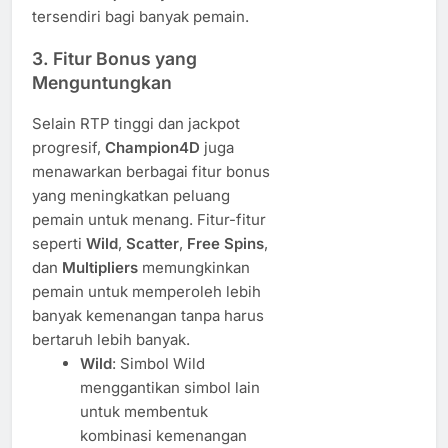
tersendiri bagi banyak pemain.
3.
Fitur Bonus yang
Menguntungkan
Selain RTP tinggi dan jackpot
progresif,
Champion4D
juga
menawarkan berbagai fitur bonus
yang meningkatkan peluang
pemain untuk menang. Fitur-fitur
seperti
Wild
,
Scatter
,
Free Spins
,
dan
Multipliers
memungkinkan
pemain untuk memperoleh lebih
banyak kemenangan tanpa harus
bertaruh lebih banyak.
Wild
: Simbol Wild
menggantikan simbol lain
untuk membentuk
kombinasi kemenangan