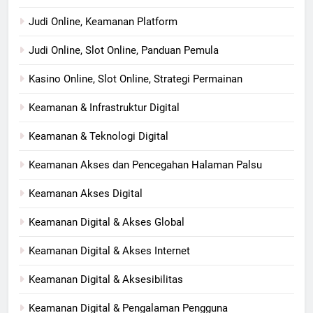
Judi Online, Keamanan Platform
Judi Online, Slot Online, Panduan Pemula
Kasino Online, Slot Online, Strategi Permainan
Keamanan & Infrastruktur Digital
Keamanan & Teknologi Digital
Keamanan Akses dan Pencegahan Halaman Palsu
Keamanan Akses Digital
Keamanan Digital & Akses Global
Keamanan Digital & Akses Internet
Keamanan Digital & Aksesibilitas
Keamanan Digital & Pengalaman Pengguna