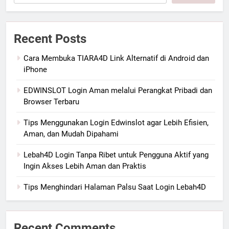
Recent Posts
Cara Membuka TIARA4D Link Alternatif di Android dan
iPhone
EDWINSLOT Login Aman melalui Perangkat Pribadi dan
Browser Terbaru
Tips Menggunakan Login Edwinslot agar Lebih Efisien,
Aman, dan Mudah Dipahami
Lebah4D Login Tanpa Ribet untuk Pengguna Aktif yang
Ingin Akses Lebih Aman dan Praktis
Tips Menghindari Halaman Palsu Saat Login Lebah4D
Recent Comments