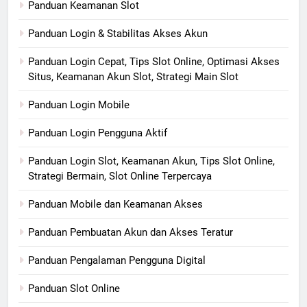
Panduan Keamanan Slot
Panduan Login & Stabilitas Akses Akun
Panduan Login Cepat, Tips Slot Online, Optimasi Akses
Situs, Keamanan Akun Slot, Strategi Main Slot
Panduan Login Mobile
Panduan Login Pengguna Aktif
Panduan Login Slot, Keamanan Akun, Tips Slot Online,
Strategi Bermain, Slot Online Terpercaya
Panduan Mobile dan Keamanan Akses
Panduan Pembuatan Akun dan Akses Teratur
Panduan Pengalaman Pengguna Digital
Panduan Slot Online