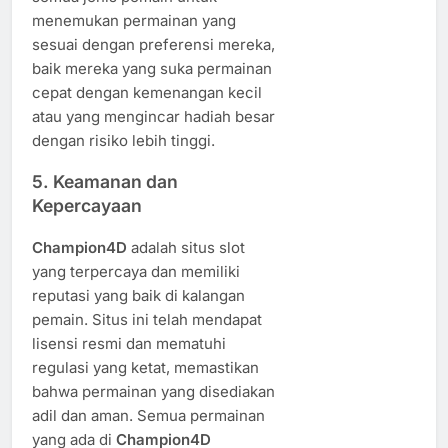
menemukan permainan yang
sesuai dengan preferensi mereka,
baik mereka yang suka permainan
cepat dengan kemenangan kecil
atau yang mengincar hadiah besar
dengan risiko lebih tinggi.
5.
Keamanan dan
Kepercayaan
Champion4D
adalah situs slot
yang terpercaya dan memiliki
reputasi yang baik di kalangan
pemain. Situs ini telah mendapat
lisensi resmi dan mematuhi
regulasi yang ketat, memastikan
bahwa permainan yang disediakan
adil dan aman. Semua permainan
yang ada di
Champion4D