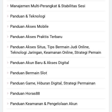
Manajemen Multi-Perangkat & Stabilitas Sesi
Panduan & Teknologi
Panduan Akses Mobile
Panduan Akses Praktis Terbaru
Panduan Akses Situs, Tips Bermain Judi Online,
Teknologi Jaringan, Keamanan Online, Strategi Pemain
Panduan Akun Baru & Akses Digital
Panduan Bermain Slot
Panduan Game, Hiburan Digital, Strategi Permainan
Panduan Horas88
Panduan Keamanan & Pengelolaan Akun