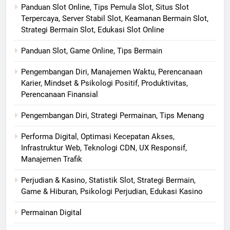
Panduan Slot Online, Tips Pemula Slot, Situs Slot
Terpercaya, Server Stabil Slot, Keamanan Bermain Slot,
Strategi Bermain Slot, Edukasi Slot Online
Panduan Slot, Game Online, Tips Bermain
Pengembangan Diri, Manajemen Waktu, Perencanaan
Karier, Mindset & Psikologi Positif, Produktivitas,
Perencanaan Finansial
Pengembangan Diri, Strategi Permainan, Tips Menang
Performa Digital, Optimasi Kecepatan Akses,
Infrastruktur Web, Teknologi CDN, UX Responsif,
Manajemen Trafik
Perjudian & Kasino, Statistik Slot, Strategi Bermain,
Game & Hiburan, Psikologi Perjudian, Edukasi Kasino
Permainan Digital