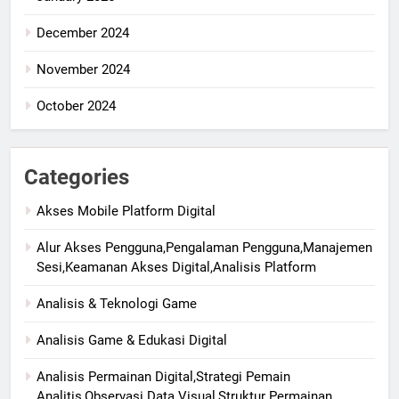
December 2024
November 2024
October 2024
Categories
Akses Mobile Platform Digital
Alur Akses Pengguna,Pengalaman Pengguna,Manajemen
Sesi,Keamanan Akses Digital,Analisis Platform
Analisis & Teknologi Game
Analisis Game & Edukasi Digital
Analisis Permainan Digital,Strategi Pemain
Analitis,Observasi Data Visual,Struktur Permainan