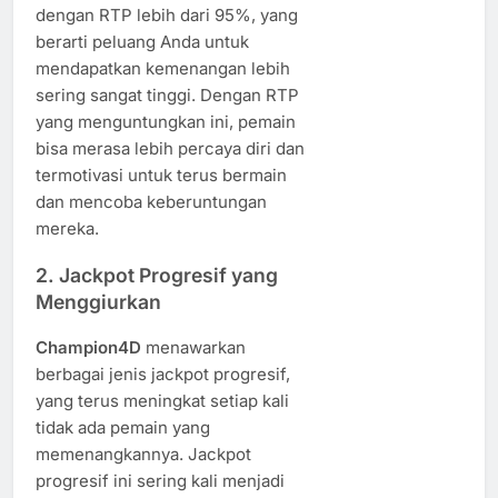
dengan RTP lebih dari 95%, yang
berarti peluang Anda untuk
mendapatkan kemenangan lebih
sering sangat tinggi. Dengan RTP
yang menguntungkan ini, pemain
bisa merasa lebih percaya diri dan
termotivasi untuk terus bermain
dan mencoba keberuntungan
mereka.
2.
Jackpot Progresif yang
Menggiurkan
Champion4D
menawarkan
berbagai jenis jackpot progresif,
yang terus meningkat setiap kali
tidak ada pemain yang
memenangkannya. Jackpot
progresif ini sering kali menjadi