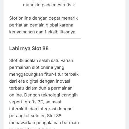
mungkin pada mesin fisik.
Slot online dengan cepat menarik
perhatian pemain global karena
kenyamanan dan fleksibilitasnya.
Lahirnya Slot 88
Slot 88 adalah salah satu varian
permainan slot online yang
menggabungkan fitur-fitur terbaik
dari era digital dengan inovasi
terbaru dalam dunia permainan
online. Dengan teknologi canggih
seperti grafis 3D, animasi
interaktif, dan integrasi dengan
perangkat seluler, Slot 88
menawarkan pengalaman bermain