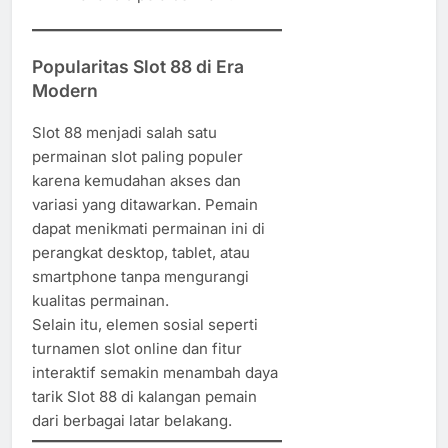
Popularitas Slot 88 di Era
Modern
Slot 88 menjadi salah satu
permainan slot paling populer
karena kemudahan akses dan
variasi yang ditawarkan. Pemain
dapat menikmati permainan ini di
perangkat desktop, tablet, atau
smartphone tanpa mengurangi
kualitas permainan.
Selain itu, elemen sosial seperti
turnamen slot online dan fitur
interaktif semakin menambah daya
tarik Slot 88 di kalangan pemain
dari berbagai latar belakang.