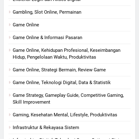
Gambling, Slot Online, Permainan
Game Online
Game Online & Informasi Pasaran
Game Online, Kehidupan Profesional, Keseimbangan
Hidup, Pengelolaan Waktu, Produktivitas
Game Online, Strategi Bermain, Review Game
Game Online, Teknologi Digital, Data & Statistik
Game Strategy, Gameplay Guide, Competitive Gaming,
Skill Improvement
Gaming, Kesehatan Mental, Lifestyle, Produktivitas
Infrastruktur & Rekayasa Sistem