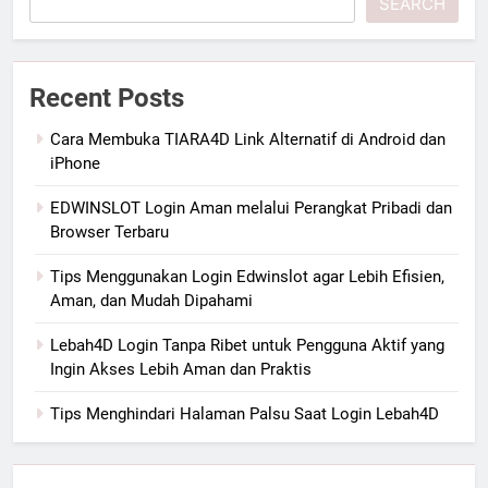
SEARCH
Recent Posts
Cara Membuka TIARA4D Link Alternatif di Android dan
iPhone
EDWINSLOT Login Aman melalui Perangkat Pribadi dan
Browser Terbaru
Tips Menggunakan Login Edwinslot agar Lebih Efisien,
Aman, dan Mudah Dipahami
Lebah4D Login Tanpa Ribet untuk Pengguna Aktif yang
Ingin Akses Lebih Aman dan Praktis
Tips Menghindari Halaman Palsu Saat Login Lebah4D