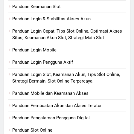
Panduan Keamanan Slot
Panduan Login & Stabilitas Akses Akun
Panduan Login Cepat, Tips Slot Online, Optimasi Akses
Situs, Keamanan Akun Slot, Strategi Main Slot
Panduan Login Mobile
Panduan Login Pengguna Aktif
Panduan Login Slot, Keamanan Akun, Tips Slot Online,
Strategi Bermain, Slot Online Terpercaya
Panduan Mobile dan Keamanan Akses
Panduan Pembuatan Akun dan Akses Teratur
Panduan Pengalaman Pengguna Digital
Panduan Slot Online