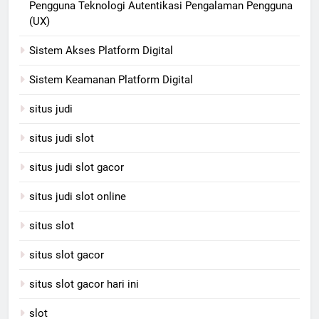
Pengguna Teknologi Autentikasi Pengalaman Pengguna
(UX)
Sistem Akses Platform Digital
Sistem Keamanan Platform Digital
situs judi
situs judi slot
situs judi slot gacor
situs judi slot online
situs slot
situs slot gacor
situs slot gacor hari ini
slot