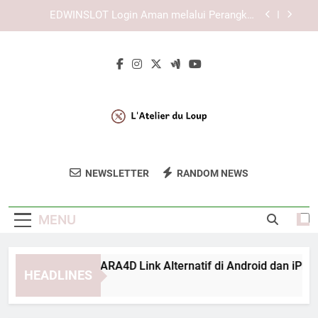
Skip
Tips Menggunakan Login Edwinslot agar Lebih
to
Efisien, Aman, dan Mudah Dipahami
content
Lebah4D Login Tanpa Ribet untuk Pengguna Aktif
yang Ingin Akses Lebih Aman dan Praktis
Cara Membuka TIARA4D Link Alternatif di
Android dan iPhone
EDWINSLOT Login Aman melalui Perangkat
Pribadi dan Browser Terbaru
Tips Menggunakan Login Edwinslot agar Lebih
Efisien, Aman, dan Mudah Dipahami
L'Atelier Du Loup
Dapatkan Inspirasi Dari Desain Dan Karya
Lebah4D Login Tanpa Ribet untuk Pengguna Aktif
NEWSLETTER
RANDOM NEWS
yang Ingin Akses Lebih Aman dan Praktis
Seni Di L’Atelier Du Loup.
MENU
ra Membuka TIARA4D Link Alternatif di Android dan iPhone
HEADLINES
Weeks Ago