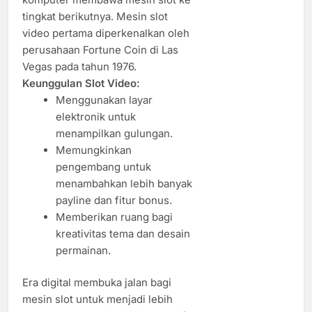
tingkat berikutnya. Mesin slot
video pertama diperkenalkan oleh
perusahaan Fortune Coin di Las
Vegas pada tahun 1976.
Keunggulan Slot Video:
Menggunakan layar
elektronik untuk
menampilkan gulungan.
Memungkinkan
pengembang untuk
menambahkan lebih banyak
payline dan fitur bonus.
Memberikan ruang bagi
kreativitas tema dan desain
permainan.
Era digital membuka jalan bagi
mesin slot untuk menjadi lebih