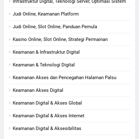
Infrastruktur Digital, Teknologi Server, Optimasi Sistem
Judi Online, Keamanan Platform
Judi Online, Slot Online, Panduan Pemula
Kasino Online, Slot Online, Strategi Permainan
Keamanan & Infrastruktur Digital
Keamanan & Teknologi Digital
Keamanan Akses dan Pencegahan Halaman Palsu
Keamanan Akses Digital
Keamanan Digital & Akses Global
Keamanan Digital & Akses Internet
Keamanan Digital & Aksesibilitas