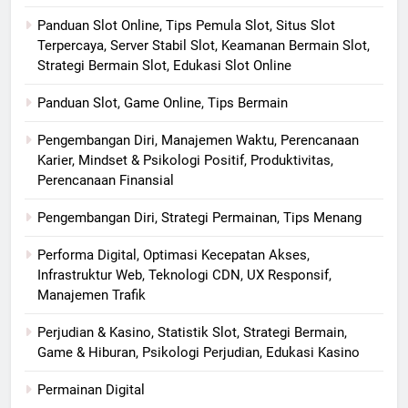
Panduan Slot Online, Tips Pemula Slot, Situs Slot
Terpercaya, Server Stabil Slot, Keamanan Bermain Slot,
Strategi Bermain Slot, Edukasi Slot Online
Panduan Slot, Game Online, Tips Bermain
Pengembangan Diri, Manajemen Waktu, Perencanaan
Karier, Mindset & Psikologi Positif, Produktivitas,
Perencanaan Finansial
Pengembangan Diri, Strategi Permainan, Tips Menang
Performa Digital, Optimasi Kecepatan Akses,
Infrastruktur Web, Teknologi CDN, UX Responsif,
Manajemen Trafik
Perjudian & Kasino, Statistik Slot, Strategi Bermain,
Game & Hiburan, Psikologi Perjudian, Edukasi Kasino
Permainan Digital