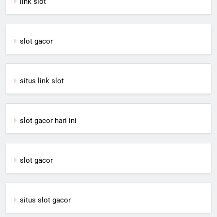
link slot
slot gacor
situs link slot
slot gacor hari ini
slot gacor
situs slot gacor