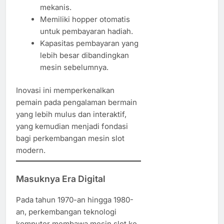
mekanis.
Memiliki hopper otomatis
untuk pembayaran hadiah.
Kapasitas pembayaran yang
lebih besar dibandingkan
mesin sebelumnya.
Inovasi ini memperkenalkan
pemain pada pengalaman bermain
yang lebih mulus dan interaktif,
yang kemudian menjadi fondasi
bagi perkembangan mesin slot
modern.
Masuknya Era Digital
Pada tahun 1970-an hingga 1980-
an, perkembangan teknologi
komputer membawa mesin slot ke