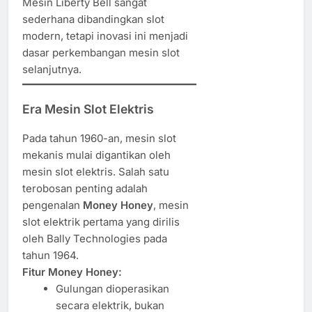
Mesin Liberty Bell sangat
sederhana dibandingkan slot
modern, tetapi inovasi ini menjadi
dasar perkembangan mesin slot
selanjutnya.
Era Mesin Slot Elektris
Pada tahun 1960-an, mesin slot
mekanis mulai digantikan oleh
mesin slot elektris. Salah satu
terobosan penting adalah
pengenalan
Money Honey
, mesin
slot elektrik pertama yang dirilis
oleh Bally Technologies pada
tahun 1964.
Fitur Money Honey:
Gulungan dioperasikan
secara elektrik, bukan