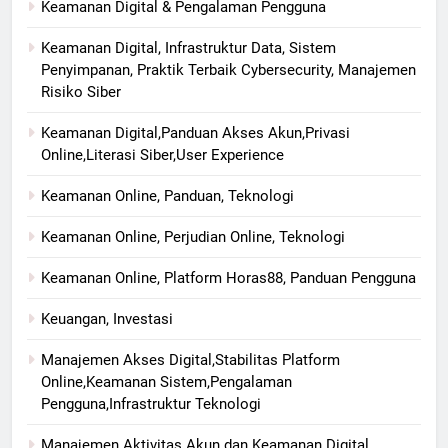
Keamanan Digital & Pengalaman Pengguna
Keamanan Digital, Infrastruktur Data, Sistem
Penyimpanan, Praktik Terbaik Cybersecurity, Manajemen
Risiko Siber
Keamanan Digital,Panduan Akses Akun,Privasi
Online,Literasi Siber,User Experience
Keamanan Online, Panduan, Teknologi
Keamanan Online, Perjudian Online, Teknologi
Keamanan Online, Platform Horas88, Panduan Pengguna
Keuangan, Investasi
Manajemen Akses Digital,Stabilitas Platform
Online,Keamanan Sistem,Pengalaman
Pengguna,Infrastruktur Teknologi
Manajemen Aktivitas Akun dan Keamanan Digital