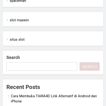
spaceman
slot maxwin
situs slot
Search
SEARCH
Recent Posts
Cara Membuka TIARA4D Link Alternatif di Android dan
iPhone