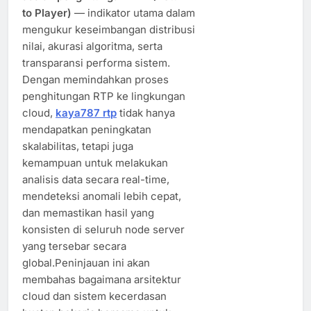
to Player)
— indikator utama dalam
mengukur keseimbangan distribusi
nilai, akurasi algoritma, serta
transparansi performa sistem.
Dengan memindahkan proses
penghitungan RTP ke lingkungan
cloud,
kaya787 rtp
tidak hanya
mendapatkan peningkatan
skalabilitas, tetapi juga
kemampuan untuk melakukan
analisis data secara real-time,
mendeteksi anomali lebih cepat,
dan memastikan hasil yang
konsisten di seluruh node server
yang tersebar secara
global.Peninjauan ini akan
membahas bagaimana arsitektur
cloud dan sistem kecerdasan