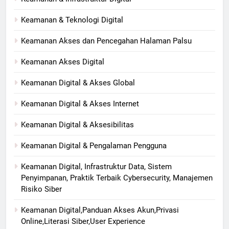
Keamanan & Teknologi Digital
Keamanan Akses dan Pencegahan Halaman Palsu
Keamanan Akses Digital
Keamanan Digital & Akses Global
Keamanan Digital & Akses Internet
Keamanan Digital & Aksesibilitas
Keamanan Digital & Pengalaman Pengguna
Keamanan Digital, Infrastruktur Data, Sistem
Penyimpanan, Praktik Terbaik Cybersecurity, Manajemen
Risiko Siber
Keamanan Digital,Panduan Akses Akun,Privasi
Online,Literasi Siber,User Experience