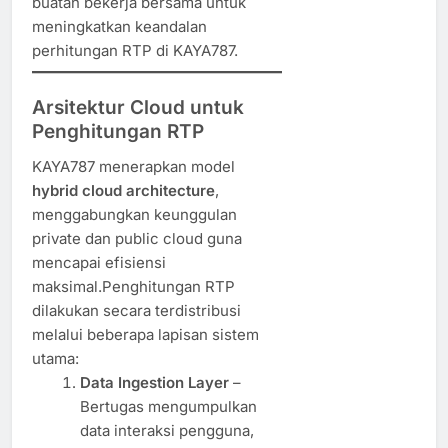
buatan bekerja bersama untuk
meningkatkan keandalan
perhitungan RTP di KAYA787.
Arsitektur Cloud untuk
Penghitungan RTP
KAYA787 menerapkan model
hybrid cloud architecture
,
menggabungkan keunggulan
private dan public cloud guna
mencapai efisiensi
maksimal.Penghitungan RTP
dilakukan secara terdistribusi
melalui beberapa lapisan sistem
utama:
Data Ingestion Layer
–
Bertugas mengumpulkan
data interaksi pengguna,