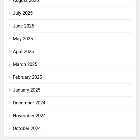
August 2025
July 2025
June 2025
May 2025
April 2025
March 2025
February 2025
January 2025
December 2024
November 2024
October 2024