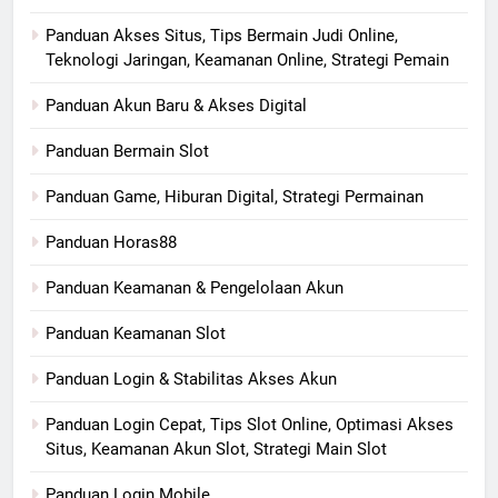
Panduan Akses Situs, Tips Bermain Judi Online,
Teknologi Jaringan, Keamanan Online, Strategi Pemain
Panduan Akun Baru & Akses Digital
Panduan Bermain Slot
Panduan Game, Hiburan Digital, Strategi Permainan
Panduan Horas88
Panduan Keamanan & Pengelolaan Akun
Panduan Keamanan Slot
Panduan Login & Stabilitas Akses Akun
Panduan Login Cepat, Tips Slot Online, Optimasi Akses
Situs, Keamanan Akun Slot, Strategi Main Slot
Panduan Login Mobile