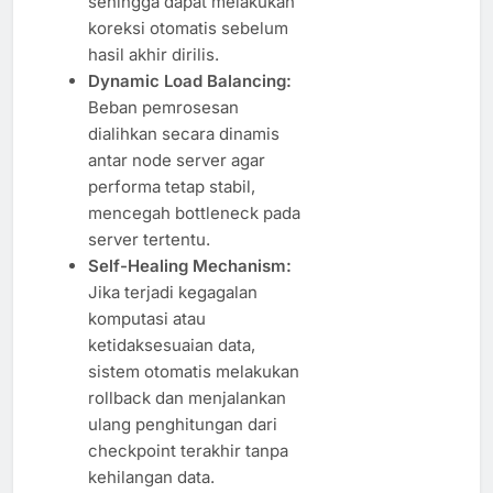
sehingga dapat melakukan
koreksi otomatis sebelum
hasil akhir dirilis.
Dynamic Load Balancing:
Beban pemrosesan
dialihkan secara dinamis
antar node server agar
performa tetap stabil,
mencegah bottleneck pada
server tertentu.
Self-Healing Mechanism:
Jika terjadi kegagalan
komputasi atau
ketidaksesuaian data,
sistem otomatis melakukan
rollback dan menjalankan
ulang penghitungan dari
checkpoint terakhir tanpa
kehilangan data.