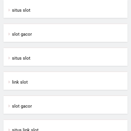
situs slot
slot gacor
situs slot
link slot
slot gacor
situs link slot