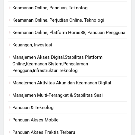
Keamanan Online, Panduan, Teknologi
Keamanan Online, Perjudian Online, Teknologi
Keamanan Online, Platform Horas88, Panduan Pengguna
Keuangan, Investasi
Manajemen Akses Digital,Stabilitas Platform
Online,Keamanan Sistem,Pengalaman
Pengguna,Infrastruktur Teknologi
Manajemen Aktivitas Akun dan Keamanan Digital
Manajemen Multi-Perangkat & Stabilitas Sesi
Panduan & Teknologi
Panduan Akses Mobile
Panduan Akses Praktis Terbaru