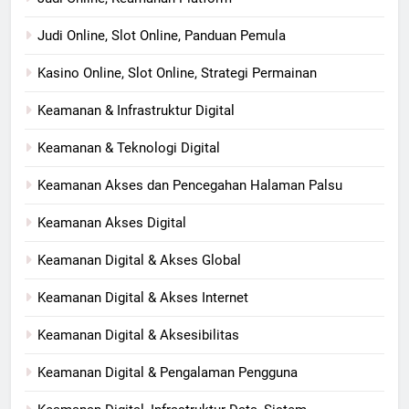
Judi Online, Slot Online, Panduan Pemula
Kasino Online, Slot Online, Strategi Permainan
Keamanan & Infrastruktur Digital
Keamanan & Teknologi Digital
Keamanan Akses dan Pencegahan Halaman Palsu
Keamanan Akses Digital
Keamanan Digital & Akses Global
Keamanan Digital & Akses Internet
Keamanan Digital & Aksesibilitas
Keamanan Digital & Pengalaman Pengguna