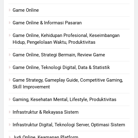
Game Online
Game Online & Informasi Pasaran
Game Online, Kehidupan Profesional, Keseimbangan
Hidup, Pengelolaan Waktu, Produktivitas
Game Online, Strategi Bermain, Review Game
Game Online, Teknologi Digital, Data & Statistik
Game Strategy, Gameplay Guide, Competitive Gaming,
Skill Improvement
Gaming, Kesehatan Mental, Lifestyle, Produktivitas
Infrastruktur & Rekayasa Sistem
Infrastruktur Digital, Teknologi Server, Optimasi Sistem
Judi Online, Keamanan Platform