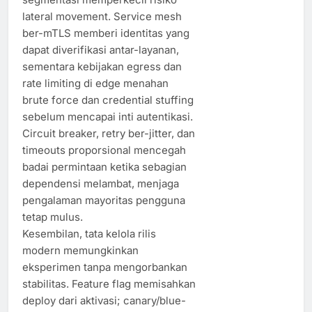
lateral movement. Service mesh
ber-mTLS memberi identitas yang
dapat diverifikasi antar-layanan,
sementara kebijakan egress dan
rate limiting di edge menahan
brute force dan credential stuffing
sebelum mencapai inti autentikasi.
Circuit breaker, retry ber-jitter, dan
timeouts proporsional mencegah
badai permintaan ketika sebagian
dependensi melambat, menjaga
pengalaman mayoritas pengguna
tetap mulus.
Kesembilan, tata kelola rilis
modern memungkinkan
eksperimen tanpa mengorbankan
stabilitas. Feature flag memisahkan
deploy dari aktivasi; canary/blue-