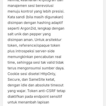
manajemen sesi berevolusi
menuju kontrol yang lebih presisi.
Kata sandi (bila masih digunakan)
disimpan dengan hashing adaptif
seperti Argon2id, lengkap dengan
salt unik dan pepper yang
disimpan aman. Untuk arsitektur
token, reference/opaque token
plus introspeksi server-side
memungkinkan pencabutan real
time, sehingga sesi tak valid tidak
terus mengonsumsi sumber daya.
Cookie sesi disetel HttpOnly,
Secure, dan SameSite ketat,
dengan idle dan absolute timeout
yang wajar. Token anti-CSRF tetap
diaktifkan pada endpoint sensitif
untuk menambah lapisan