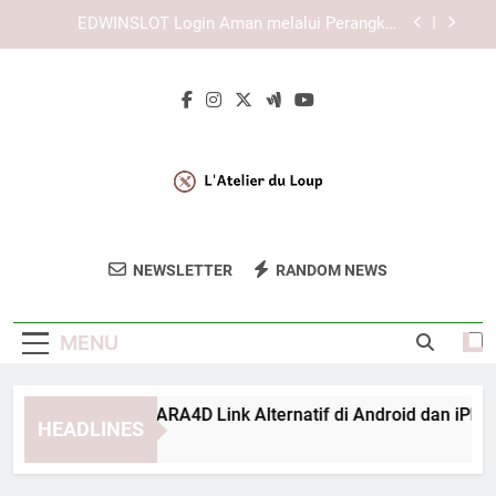
Skip
Tips Menggunakan Login Edwinslot agar Lebih
to
Efisien, Aman, dan Mudah Dipahami
content
Lebah4D Login Tanpa Ribet untuk Pengguna Aktif
yang Ingin Akses Lebih Aman dan Praktis
Cara Membuka TIARA4D Link Alternatif di
Android dan iPhone
EDWINSLOT Login Aman melalui Perangkat
Pribadi dan Browser Terbaru
Tips Menggunakan Login Edwinslot agar Lebih
Efisien, Aman, dan Mudah Dipahami
L'Atelier Du Loup
Dapatkan Inspirasi Dari Desain Dan Karya
Lebah4D Login Tanpa Ribet untuk Pengguna Aktif
NEWSLETTER
RANDOM NEWS
yang Ingin Akses Lebih Aman dan Praktis
Seni Di L’Atelier Du Loup.
MENU
ra Membuka TIARA4D Link Alternatif di Android dan iPhone
HEADLINES
Weeks Ago