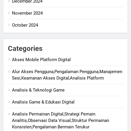
December 2024
November 2024
October 2024
Categories
Akses Mobile Platform Digital
Alur Akses Pengguna,Pengalaman Pengguna,Manajemen
Sesi,Keamanan Akses Digital,Analisis Platform
Analisis & Teknologi Game
Analisis Game & Edukasi Digital
Analisis Permainan Digital,Strategi Pemain
Analitis,Observasi Data Visual,Struktur Permainan
Konsisten,Pengalaman Bermain Terukur