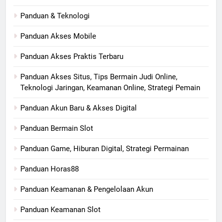
Panduan & Teknologi
Panduan Akses Mobile
Panduan Akses Praktis Terbaru
Panduan Akses Situs, Tips Bermain Judi Online,
Teknologi Jaringan, Keamanan Online, Strategi Pemain
Panduan Akun Baru & Akses Digital
Panduan Bermain Slot
Panduan Game, Hiburan Digital, Strategi Permainan
Panduan Horas88
Panduan Keamanan & Pengelolaan Akun
Panduan Keamanan Slot