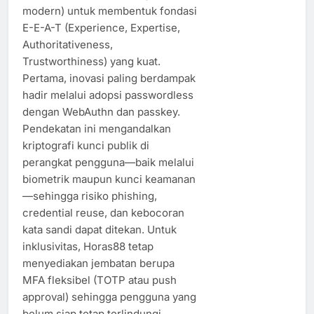
modern) untuk membentuk fondasi
E-E-A-T (Experience, Expertise,
Authoritativeness,
Trustworthiness) yang kuat.
Pertama, inovasi paling berdampak
hadir melalui adopsi passwordless
dengan WebAuthn dan passkey.
Pendekatan ini mengandalkan
kriptografi kunci publik di
perangkat pengguna—baik melalui
biometrik maupun kunci keamanan
—sehingga risiko phishing,
credential reuse, dan kebocoran
kata sandi dapat ditekan. Untuk
inklusivitas, Horas88 tetap
menyediakan jembatan berupa
MFA fleksibel (TOTP atau push
approval) sehingga pengguna yang
belum siap tetap terlindungi.