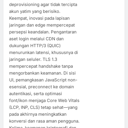
deprovisioning agar tidak tercipta
akun yatim yang berisiko.
Keempat, inovasi pada lapisan
jaringan dan edge mempercepat
persepsi keandalan. Pengantaran
aset login melalui CDN dan
dukungan HTTP/3 (QUIC)
menurunkan latensi, khususnya di
jaringan seluler. TLS 1.3
mempercepat handshake tanpa
mengorbankan keamanan. Di sisi
UI, pemangkasan JavaScript non-
esensial, preconnect ke domain
autentikasi, serta optimasi
font/ikon menjaga Core Web Vitals
(LCP, INP, CLS) tetap sehat—yang
pada akhirnya meningkatkan
konversi dan rasa aman pengguna.
Kelima, keamanan kriptografi dan