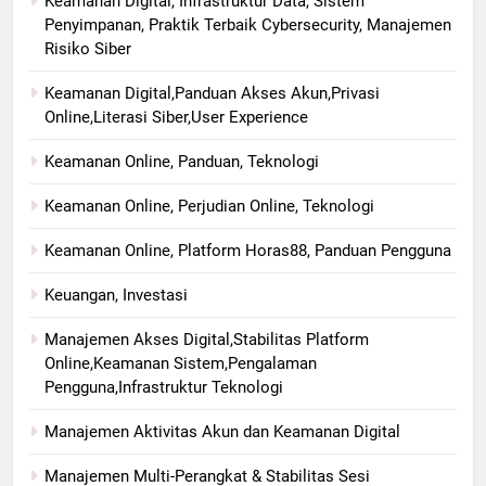
Keamanan Digital, Infrastruktur Data, Sistem
Penyimpanan, Praktik Terbaik Cybersecurity, Manajemen
Risiko Siber
Keamanan Digital,Panduan Akses Akun,Privasi
Online,Literasi Siber,User Experience
Keamanan Online, Panduan, Teknologi
Keamanan Online, Perjudian Online, Teknologi
Keamanan Online, Platform Horas88, Panduan Pengguna
Keuangan, Investasi
Manajemen Akses Digital,Stabilitas Platform
Online,Keamanan Sistem,Pengalaman
Pengguna,Infrastruktur Teknologi
Manajemen Aktivitas Akun dan Keamanan Digital
Manajemen Multi-Perangkat & Stabilitas Sesi