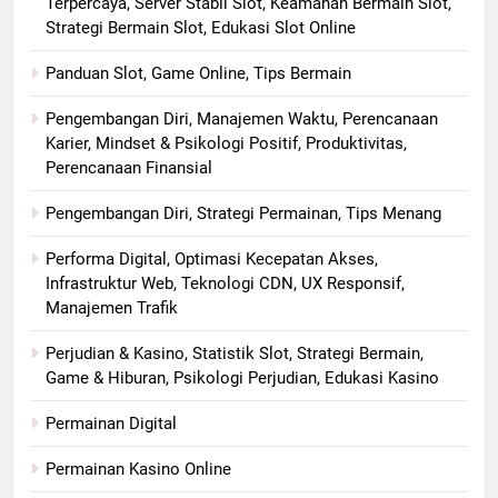
Terpercaya, Server Stabil Slot, Keamanan Bermain Slot,
Strategi Bermain Slot, Edukasi Slot Online
Panduan Slot, Game Online, Tips Bermain
Pengembangan Diri, Manajemen Waktu, Perencanaan
Karier, Mindset & Psikologi Positif, Produktivitas,
Perencanaan Finansial
Pengembangan Diri, Strategi Permainan, Tips Menang
Performa Digital, Optimasi Kecepatan Akses,
Infrastruktur Web, Teknologi CDN, UX Responsif,
Manajemen Trafik
Perjudian & Kasino, Statistik Slot, Strategi Bermain,
Game & Hiburan, Psikologi Perjudian, Edukasi Kasino
Permainan Digital
Permainan Kasino Online