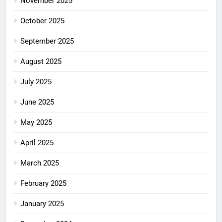
November 2025
October 2025
September 2025
August 2025
July 2025
June 2025
May 2025
April 2025
March 2025
February 2025
January 2025