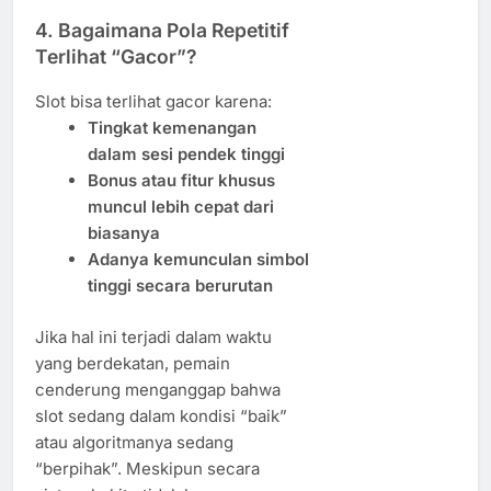
4.
Bagaimana Pola Repetitif
Terlihat “Gacor”?
Slot bisa terlihat gacor karena:
Tingkat kemenangan
dalam sesi pendek tinggi
Bonus atau fitur khusus
muncul lebih cepat dari
biasanya
Adanya kemunculan simbol
tinggi secara berurutan
Jika hal ini terjadi dalam waktu
yang berdekatan, pemain
cenderung menganggap bahwa
slot sedang dalam kondisi “baik”
atau algoritmanya sedang
“berpihak”. Meskipun secara