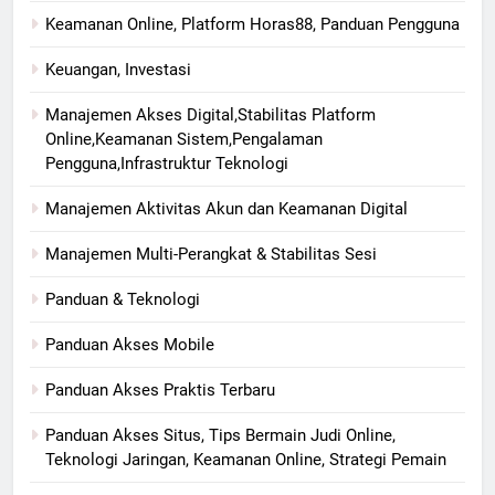
Keamanan Online, Platform Horas88, Panduan Pengguna
Keuangan, Investasi
Manajemen Akses Digital,Stabilitas Platform
Online,Keamanan Sistem,Pengalaman
Pengguna,Infrastruktur Teknologi
Manajemen Aktivitas Akun dan Keamanan Digital
Manajemen Multi-Perangkat & Stabilitas Sesi
Panduan & Teknologi
Panduan Akses Mobile
Panduan Akses Praktis Terbaru
Panduan Akses Situs, Tips Bermain Judi Online,
Teknologi Jaringan, Keamanan Online, Strategi Pemain