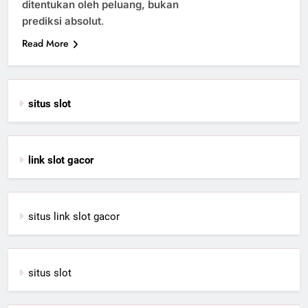
ditentukan oleh peluang, bukan
prediksi absolut
.
Read More
situs slot
link slot gacor
situs link slot gacor
situs slot