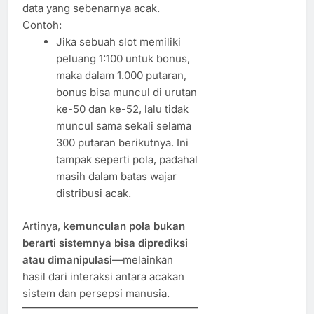
data yang sebenarnya acak.
Contoh:
Jika sebuah slot memiliki
peluang 1:100 untuk bonus,
maka dalam 1.000 putaran,
bonus bisa muncul di urutan
ke-50 dan ke-52, lalu tidak
muncul sama sekali selama
300 putaran berikutnya. Ini
tampak seperti pola, padahal
masih dalam batas wajar
distribusi acak.
Artinya,
kemunculan pola bukan
berarti sistemnya bisa diprediksi
atau dimanipulasi
—melainkan
hasil dari interaksi antara acakan
sistem dan persepsi manusia.