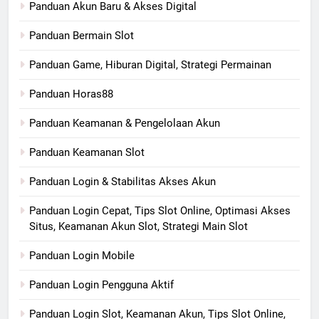
Panduan Akun Baru & Akses Digital
Panduan Bermain Slot
Panduan Game, Hiburan Digital, Strategi Permainan
Panduan Horas88
Panduan Keamanan & Pengelolaan Akun
Panduan Keamanan Slot
Panduan Login & Stabilitas Akses Akun
Panduan Login Cepat, Tips Slot Online, Optimasi Akses
Situs, Keamanan Akun Slot, Strategi Main Slot
Panduan Login Mobile
Panduan Login Pengguna Aktif
Panduan Login Slot, Keamanan Akun, Tips Slot Online,