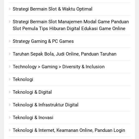
Strategi Bermain Slot & Waktu Optimal
Strategi Bermain Slot Manajemen Modal Game Panduan
Slot Pemula Tips Hiburan Digital Edukasi Game Online
Strategy Gaming & PC Games
Taruhan Sepak Bola, Judi Online, Panduan Taruhan
Technology > Gaming > Diversity & Inclusion
Teknologi
Teknologi & Digital
Teknologi & Infrastruktur Digital
Teknologi & Inovasi
Teknologi & Internet, Keamanan Online, Panduan Login