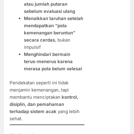
atau jumlah putaran
sebelum evaluasi ulang
Menaikkan taruhan setelah
mendapatkan “pola
kemenangan beruntun”
secara cerdas
, bukan
impulsif
Menghindari bermain
terus-menerus karena
merasa pola belum selesai
Pendekatan seperti ini tidak
menjamin kemenangan, tapi
membantu menciptakan
kontrol,
disiplin, dan pemahaman
terhadap sistem acak
yang lebih
sehat.