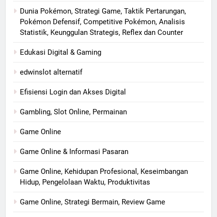
Dunia Pokémon, Strategi Game, Taktik Pertarungan,
Pokémon Defensif, Competitive Pokémon, Analisis
Statistik, Keunggulan Strategis, Reflex dan Counter
Edukasi Digital & Gaming
edwinslot alternatif
Efisiensi Login dan Akses Digital
Gambling, Slot Online, Permainan
Game Online
Game Online & Informasi Pasaran
Game Online, Kehidupan Profesional, Keseimbangan
Hidup, Pengelolaan Waktu, Produktivitas
Game Online, Strategi Bermain, Review Game