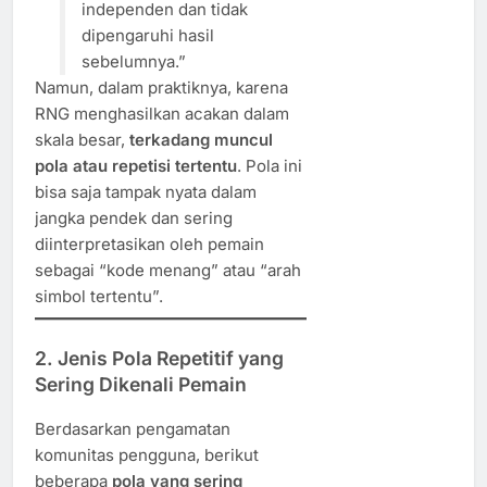
independen dan tidak
dipengaruhi hasil
sebelumnya.”
Namun, dalam praktiknya, karena
RNG menghasilkan acakan dalam
skala besar,
terkadang muncul
pola atau repetisi tertentu
. Pola ini
bisa saja tampak nyata dalam
jangka pendek dan sering
diinterpretasikan oleh pemain
sebagai “kode menang” atau “arah
simbol tertentu”.
2.
Jenis Pola Repetitif yang
Sering Dikenali Pemain
Berdasarkan pengamatan
komunitas pengguna, berikut
beberapa
pola yang sering