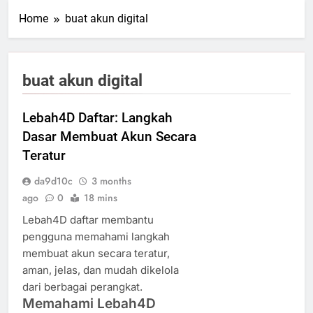
Home
buat akun digital
buat akun digital
Lebah4D Daftar: Langkah
Dasar Membuat Akun Secara
Teratur
da9d10c
3 months
ago
0
18 mins
Lebah4D daftar membantu
pengguna memahami langkah
membuat akun secara teratur,
aman, jelas, dan mudah dikelola
dari berbagai perangkat.
Memahami Lebah4D