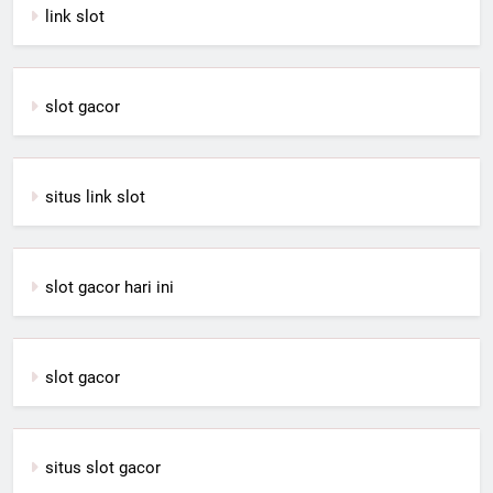
link slot
slot gacor
situs link slot
slot gacor hari ini
slot gacor
situs slot gacor