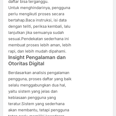
daftar bisa terganggu.
Untuk menghindarinya, pengguna
perlu mengikuti proses secara
bertahap.Baca instruksi, isi data
dengan teliti, periksa kembali, lalu
lanjutkan jika semuanya sudah
sesuai.Pendekatan sederhana ini
membuat proses lebih aman, lebih
rapi, dan lebih mudah dipahami.
Insight Pengalaman dan
Otoritas Digital
Berdasarkan analisis pengalaman
pengguna, proses daftar yang baik
selalu menggabungkan dua hal,
yaitu sistem yang jelas dan
kebiasaan pengguna yang
teratur.Sistem yang sederhana
akan membantu, tetapi pengguna