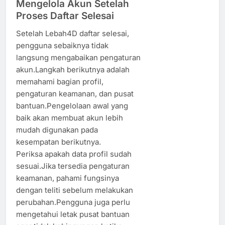
Mengelola Akun Setelah
Proses Daftar Selesai
Setelah Lebah4D daftar selesai,
pengguna sebaiknya tidak
langsung mengabaikan pengaturan
akun.Langkah berikutnya adalah
memahami bagian profil,
pengaturan keamanan, dan pusat
bantuan.Pengelolaan awal yang
baik akan membuat akun lebih
mudah digunakan pada
kesempatan berikutnya.
Periksa apakah data profil sudah
sesuai.Jika tersedia pengaturan
keamanan, pahami fungsinya
dengan teliti sebelum melakukan
perubahan.Pengguna juga perlu
mengetahui letak pusat bantuan