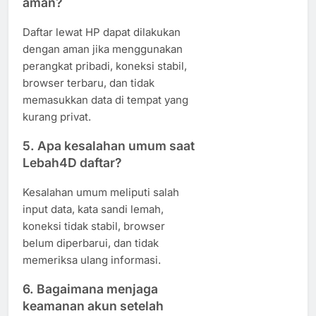
aman?
Daftar lewat HP dapat dilakukan
dengan aman jika menggunakan
perangkat pribadi, koneksi stabil,
browser terbaru, dan tidak
memasukkan data di tempat yang
kurang privat.
5. Apa kesalahan umum saat
Lebah4D daftar?
Kesalahan umum meliputi salah
input data, kata sandi lemah,
koneksi tidak stabil, browser
belum diperbarui, dan tidak
memeriksa ulang informasi.
6. Bagaimana menjaga
keamanan akun setelah