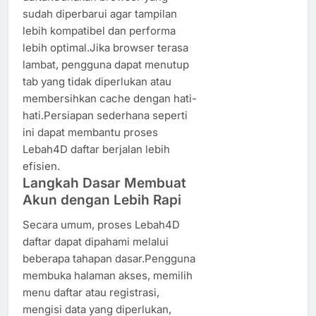
sudah diperbarui agar tampilan
lebih kompatibel dan performa
lebih optimal.Jika browser terasa
lambat, pengguna dapat menutup
tab yang tidak diperlukan atau
membersihkan cache dengan hati-
hati.Persiapan sederhana seperti
ini dapat membantu proses
Lebah4D daftar berjalan lebih
efisien.
Langkah Dasar Membuat
Akun dengan Lebih Rapi
Secara umum, proses Lebah4D
daftar dapat dipahami melalui
beberapa tahapan dasar.Pengguna
membuka halaman akses, memilih
menu daftar atau registrasi,
mengisi data yang diperlukan,