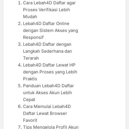
Cara Lebah4D Daftar agar
Proses Verifikasi Lebih
Mudah
Lebah4D Daftar Online
dengan Sistem Akses yang
Responsif
Lebah4D Daftar dengan
Langkah Sederhana dan
Terarah
Lebah4D Daftar Lewat HP
dengan Proses yang Lebih
Praktis
Panduan Lebah4D Daftar
untuk Akses Akun Lebih
Cepat
Cara Memulai Lebah4D
Daftar Lewat Browser
Favorit
Tips Mengelola Profil Akun