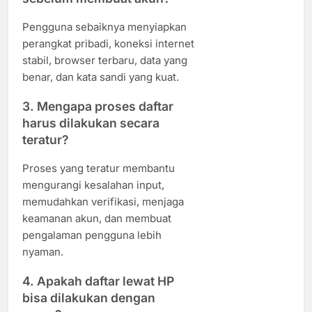
Pengguna sebaiknya menyiapkan
perangkat pribadi, koneksi internet
stabil, browser terbaru, data yang
benar, dan kata sandi yang kuat.
3. Mengapa proses daftar
harus dilakukan secara
teratur?
Proses yang teratur membantu
mengurangi kesalahan input,
memudahkan verifikasi, menjaga
keamanan akun, dan membuat
pengalaman pengguna lebih
nyaman.
4. Apakah daftar lewat HP
bisa dilakukan dengan