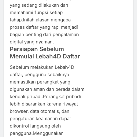
yang sedang dilakukan dan
memahami fungsi setiap
tahap.Inilah alasan mengapa
proses daftar yang rapi menjadi
bagian penting dari pengalaman
digital yang nyaman.
Persiapan Sebelum
Memulai Lebah4D Daftar
Sebelum melakukan Lebah4D
daftar, pengguna sebaiknya
memastikan perangkat yang
digunakan aman dan berada dalam
kendali pribadi.Perangkat pribadi
lebih disarankan karena riwayat
browser, data otomatis, dan
pengaturan keamanan dapat
dikontrol langsung oleh
pengguna.Menggunakan