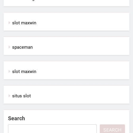
slot maxwin
spaceman
slot maxwin
situs slot
Search
SEARCH