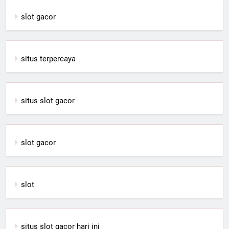
slot gacor
situs terpercaya
situs slot gacor
slot gacor
slot
situs slot gacor hari ini