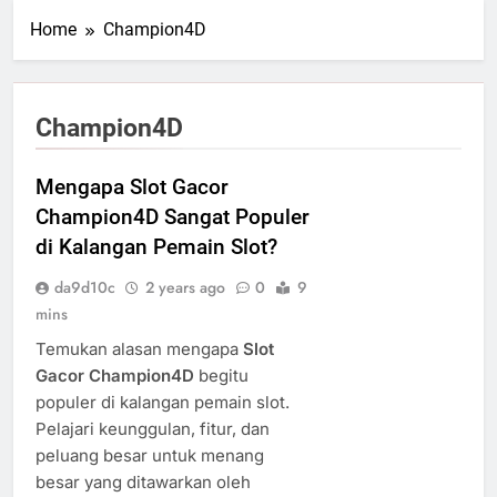
Home
Champion4D
Champion4D
Mengapa Slot Gacor
Champion4D Sangat Populer
di Kalangan Pemain Slot?
da9d10c
2 years ago
0
9
mins
Temukan alasan mengapa
Slot
Gacor Champion4D
begitu
populer di kalangan pemain slot.
Pelajari keunggulan, fitur, dan
peluang besar untuk menang
besar yang ditawarkan oleh