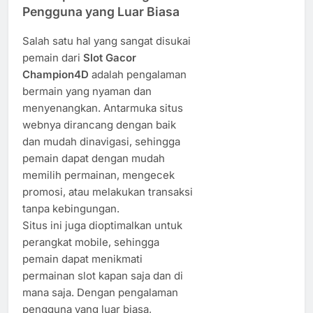
Pengguna yang Luar Biasa
Salah satu hal yang sangat disukai
pemain dari
Slot Gacor
Champion4D
adalah pengalaman
bermain yang nyaman dan
menyenangkan. Antarmuka situs
webnya dirancang dengan baik
dan mudah dinavigasi, sehingga
pemain dapat dengan mudah
memilih permainan, mengecek
promosi, atau melakukan transaksi
tanpa kebingungan.
Situs ini juga dioptimalkan untuk
perangkat mobile, sehingga
pemain dapat menikmati
permainan slot kapan saja dan di
mana saja. Dengan pengalaman
pengguna yang luar biasa,