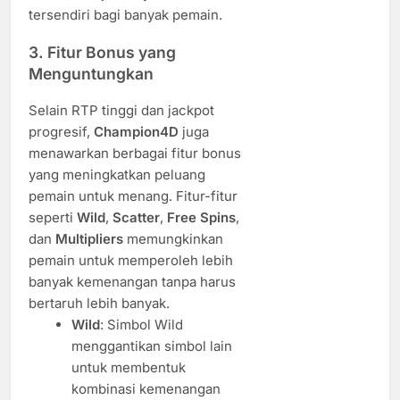
tersendiri bagi banyak pemain.
3.
Fitur Bonus yang
Menguntungkan
Selain RTP tinggi dan jackpot
progresif,
Champion4D
juga
menawarkan berbagai fitur bonus
yang meningkatkan peluang
pemain untuk menang. Fitur-fitur
seperti
Wild
,
Scatter
,
Free Spins
,
dan
Multipliers
memungkinkan
pemain untuk memperoleh lebih
banyak kemenangan tanpa harus
bertaruh lebih banyak.
Wild
: Simbol Wild
menggantikan simbol lain
untuk membentuk
kombinasi kemenangan