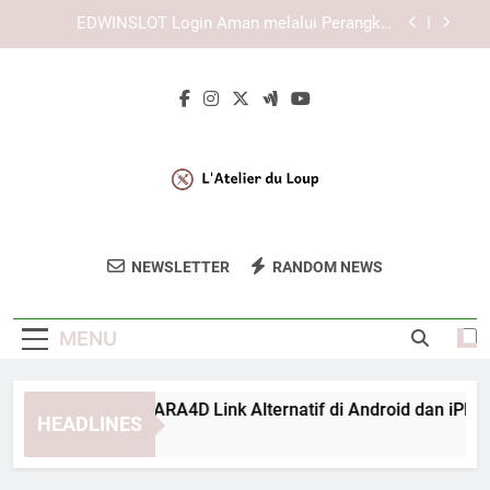
Skip
Tips Menggunakan Login Edwinslot agar Lebih
to
Efisien, Aman, dan Mudah Dipahami
content
Lebah4D Login Tanpa Ribet untuk Pengguna Aktif
yang Ingin Akses Lebih Aman dan Praktis
Cara Membuka TIARA4D Link Alternatif di
Android dan iPhone
EDWINSLOT Login Aman melalui Perangkat
Pribadi dan Browser Terbaru
Tips Menggunakan Login Edwinslot agar Lebih
Efisien, Aman, dan Mudah Dipahami
L'Atelier Du Loup
Dapatkan Inspirasi Dari Desain Dan Karya
Lebah4D Login Tanpa Ribet untuk Pengguna Aktif
NEWSLETTER
RANDOM NEWS
yang Ingin Akses Lebih Aman dan Praktis
Seni Di L’Atelier Du Loup.
MENU
ra Membuka TIARA4D Link Alternatif di Android dan iPhone
HEADLINES
Weeks Ago