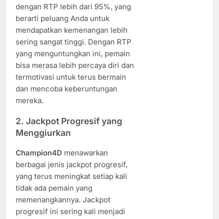
dengan RTP lebih dari 95%, yang
berarti peluang Anda untuk
mendapatkan kemenangan lebih
sering sangat tinggi. Dengan RTP
yang menguntungkan ini, pemain
bisa merasa lebih percaya diri dan
termotivasi untuk terus bermain
dan mencoba keberuntungan
mereka.
2.
Jackpot Progresif yang
Menggiurkan
Champion4D
menawarkan
berbagai jenis jackpot progresif,
yang terus meningkat setiap kali
tidak ada pemain yang
memenangkannya. Jackpot
progresif ini sering kali menjadi