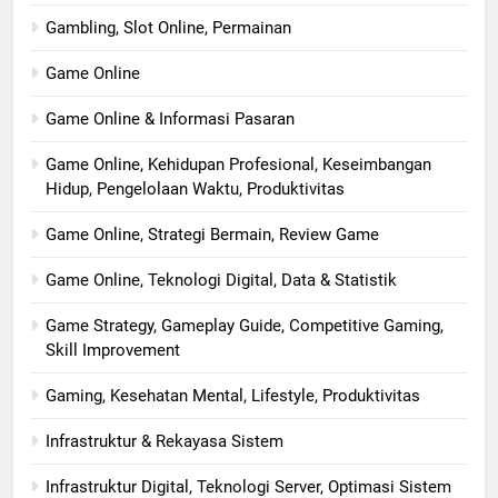
Gambling, Slot Online, Permainan
Game Online
Game Online & Informasi Pasaran
Game Online, Kehidupan Profesional, Keseimbangan
Hidup, Pengelolaan Waktu, Produktivitas
Game Online, Strategi Bermain, Review Game
Game Online, Teknologi Digital, Data & Statistik
Game Strategy, Gameplay Guide, Competitive Gaming,
Skill Improvement
Gaming, Kesehatan Mental, Lifestyle, Produktivitas
Infrastruktur & Rekayasa Sistem
Infrastruktur Digital, Teknologi Server, Optimasi Sistem