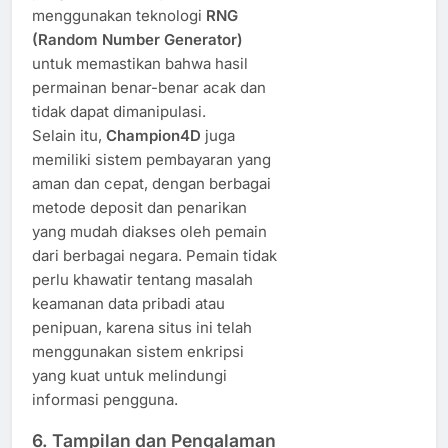
menggunakan teknologi
RNG
(Random Number Generator)
untuk memastikan bahwa hasil
permainan benar-benar acak dan
tidak dapat dimanipulasi.
Selain itu,
Champion4D
juga
memiliki sistem pembayaran yang
aman dan cepat, dengan berbagai
metode deposit dan penarikan
yang mudah diakses oleh pemain
dari berbagai negara. Pemain tidak
perlu khawatir tentang masalah
keamanan data pribadi atau
penipuan, karena situs ini telah
menggunakan sistem enkripsi
yang kuat untuk melindungi
informasi pengguna.
6.
Tampilan dan Pengalaman