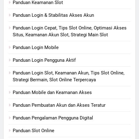
Panduan Keamanan Slot
Panduan Login & Stabilitas Akses Akun
Panduan Login Cepat, Tips Slot Online, Optimasi Akses
Situs, Keamanan Akun Slot, Strategi Main Slot
Panduan Login Mobile
Panduan Login Pengguna Aktif
Panduan Login Slot, Keamanan Akun, Tips Slot Online,
Strategi Bermain, Slot Online Terpercaya
Panduan Mobile dan Keamanan Akses
Panduan Pembuatan Akun dan Akses Teratur
Panduan Pengalaman Pengguna Digital
Panduan Slot Online