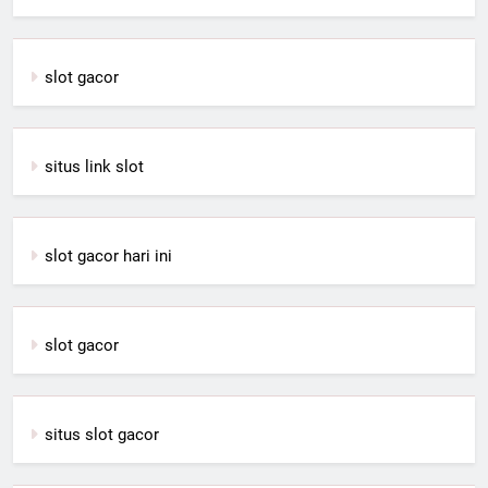
slot gacor
situs link slot
slot gacor hari ini
slot gacor
situs slot gacor