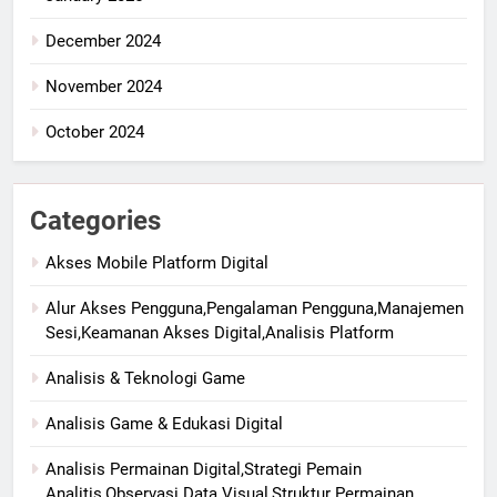
December 2024
November 2024
October 2024
Categories
Akses Mobile Platform Digital
Alur Akses Pengguna,Pengalaman Pengguna,Manajemen
Sesi,Keamanan Akses Digital,Analisis Platform
Analisis & Teknologi Game
Analisis Game & Edukasi Digital
Analisis Permainan Digital,Strategi Pemain
Analitis,Observasi Data Visual,Struktur Permainan