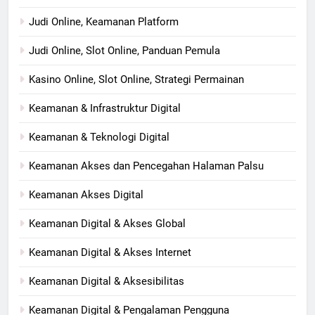
Judi Online, Keamanan Platform
Judi Online, Slot Online, Panduan Pemula
Kasino Online, Slot Online, Strategi Permainan
Keamanan & Infrastruktur Digital
Keamanan & Teknologi Digital
Keamanan Akses dan Pencegahan Halaman Palsu
Keamanan Akses Digital
Keamanan Digital & Akses Global
Keamanan Digital & Akses Internet
Keamanan Digital & Aksesibilitas
Keamanan Digital & Pengalaman Pengguna