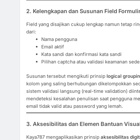
2. Kelengkapan dan Susunan Field Formuli
Field yang disajikan cukup lengkap namun tetap ring
dari:
Nama pengguna
Email aktif
Kata sandi dan konfirmasi kata sandi
Pilihan captcha atau validasi keamanan sed
Susunan tersebut mengikuti prinsip
logical groupi
kolom yang saling berhubungan dikelompokkan secara
sistem validasi langsung (real-time validation) diin
mendeteksi kesalahan penulisan saat pengguna meng
email tidak valid atau password yang lemah.
3. Aksesibilitas dan Elemen Bantuan Visua
Kaya787 mengaplikasikan prinsip
aksesibilitas digit