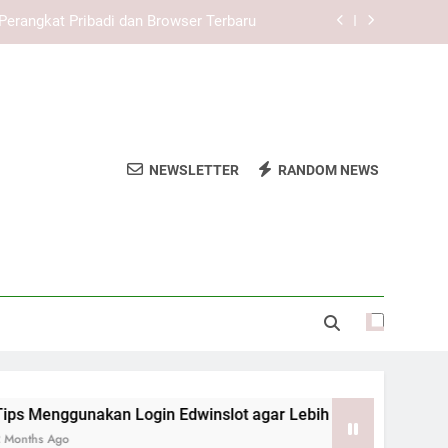
erangkat Pribadi dan Browser Terbaru
ih Efisien, Aman, dan Mudah Dipahami
ng Ingin Akses Lebih Aman dan Praktis
ink Alternatif di Android dan iPhone
NEWSLETTER
RANDOM NEWS
erangkat Pribadi dan Browser Terbaru
ih Efisien, Aman, dan Mudah Dipahami
ng Ingin Akses Lebih Aman dan Praktis
akan Login Edwinslot agar Lebih Efisien, Aman, dan Mudah 