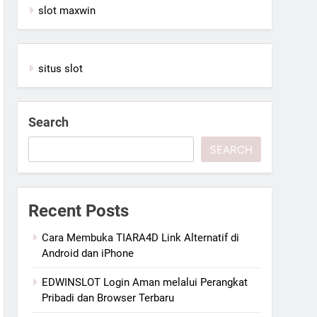
slot maxwin
situs slot
Search
SEARCH
Recent Posts
Cara Membuka TIARA4D Link Alternatif di
Android dan iPhone
EDWINSLOT Login Aman melalui Perangkat
Pribadi dan Browser Terbaru