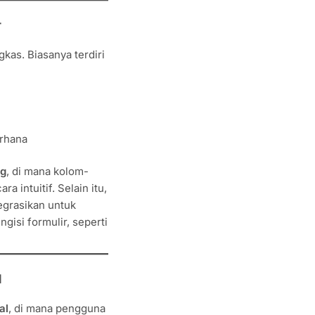
r
kas. Biasanya terdiri
erhana
ng
, di mana kolom-
 intuitif. Selain itu,
tegrasikan untuk
isi formulir, seperti
l
al
, di mana pengguna