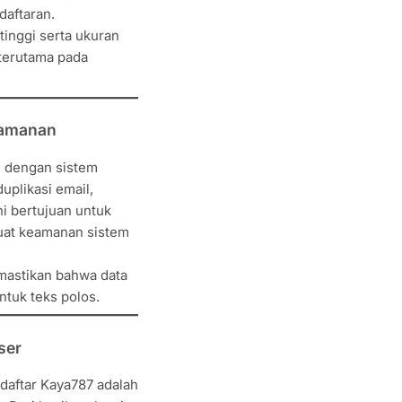
aftaran.
tinggi serta ukuran
 terutama pada
Keamanan
si dengan sistem
uplikasi email,
ini bertujuan untuk
uat keamanan sistem
mastikan bahwa data
ntuk teks polos.
ser
daftar Kaya787 adalah