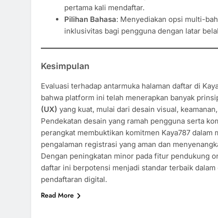
pertama kali mendaftar.
Pilihan Bahasa
: Menyediakan opsi multi-ba
inklusivitas bagi pengguna dengan latar bel
Kesimpulan
Evaluasi terhadap antarmuka halaman daftar di Ka
bahwa platform ini telah menerapkan banyak prins
(UX)
yang kuat, mulai dari desain visual, keamanan, 
Pendekatan desain yang ramah pengguna serta kompa
perangkat membuktikan komitmen Kaya787 dalam 
pengalaman registrasi yang aman dan menyenangk
Dengan peningkatan minor pada fitur pendukung o
daftar ini berpotensi menjadi standar terbaik dalam
pendaftaran digital.
Read More