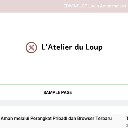
EDWINSLOT Login Aman melalui P
Tips Menggunakan Login Edwinslot agar Leb
Lebah4D Login Tanpa Ribet untuk Pengguna Aktif ya
Cara Membuka TIARA4D L
EDWINSLOT Login Aman melalui P
Tips Menggunakan Login Edwinslot agar Leb
telier Du Loup
nspirasi Dari Desain Dan Karya Seni Di L’Atelier Du Loup.
Lebah4D Login Tanpa Ribet untuk Pengguna Aktif ya
SAMPLE PAGE
i Perangkat Pribadi dan Browser Terbaru
Tips Menggun
2 Months Ago