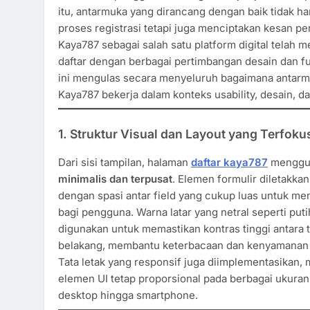
itu, antarmuka yang dirancang dengan baik tidak 
proses registrasi tetapi juga menciptakan kesan per
Kaya787 sebagai salah satu platform digital telah
daftar dengan berbagai pertimbangan desain dan fun
ini mengulas secara menyeluruh bagaimana antarmu
Kaya787 bekerja dalam konteks usability, desain, dan 
1. Struktur Visual dan Layout yang Terfoku
Dari sisi tampilan, halaman
daftar kaya787
menggun
minimalis dan terpusat
. Elemen formulir diletakkan
dengan spasi antar field yang cukup luas untuk me
bagi pengguna. Warna latar yang netral seperti puti
digunakan untuk memastikan kontras tinggi antara t
belakang, membantu keterbacaan dan kenyamanan
Tata letak yang responsif juga diimplementasikan
elemen UI tetap proporsional pada berbagai ukuran l
desktop hingga smartphone.