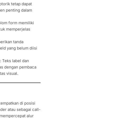
torik tetap dapat
men penting dalam
olom form memiliki
ntuk memperjelas
erikan tanda
eld yang belum diisi
: Teks label dan
itas dengan pembaca
as visual.
tempatkan di posisi
der atau sebagai call-
 mempercepat alur