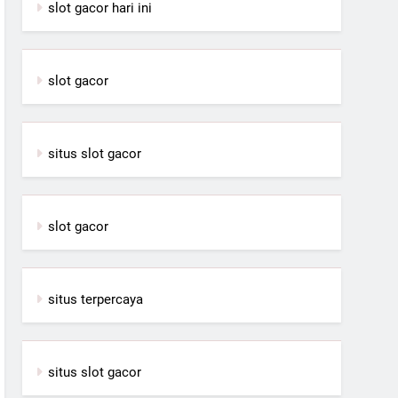
slot gacor hari ini
slot gacor
situs slot gacor
slot gacor
situs terpercaya
situs slot gacor