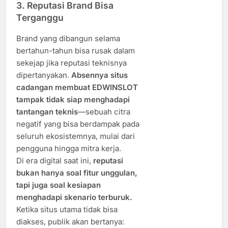
3. Reputasi Brand Bisa
Terganggu
Brand yang dibangun selama
bertahun-tahun bisa rusak dalam
sekejap jika reputasi teknisnya
dipertanyakan.
Absennya situs
cadangan membuat EDWINSLOT
tampak tidak siap menghadapi
tantangan teknis
—sebuah citra
negatif yang bisa berdampak pada
seluruh ekosistemnya, mulai dari
pengguna hingga mitra kerja.
Di era digital saat ini,
reputasi
bukan hanya soal fitur unggulan,
tapi juga soal kesiapan
menghadapi skenario terburuk.
Ketika situs utama tidak bisa
diakses, publik akan bertanya: