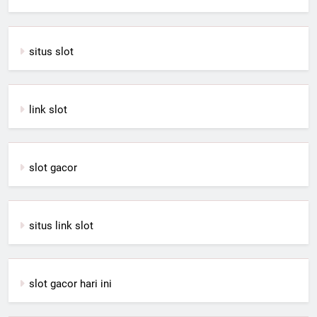
situs slot
link slot
slot gacor
situs link slot
slot gacor hari ini