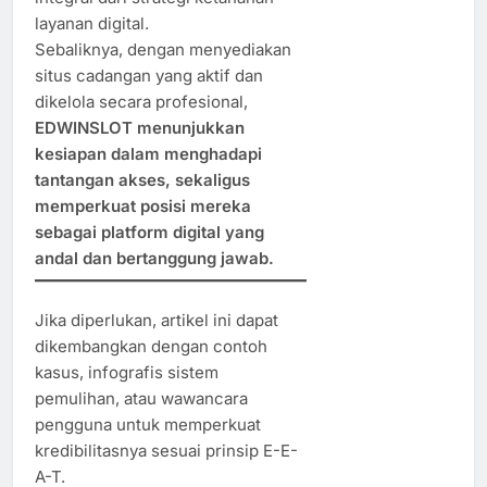
layanan digital.
Sebaliknya, dengan menyediakan
situs cadangan yang aktif dan
dikelola secara profesional,
EDWINSLOT menunjukkan
kesiapan dalam menghadapi
tantangan akses, sekaligus
memperkuat posisi mereka
sebagai platform digital yang
andal dan bertanggung jawab.
Jika diperlukan, artikel ini dapat
dikembangkan dengan contoh
kasus, infografis sistem
pemulihan, atau wawancara
pengguna untuk memperkuat
kredibilitasnya sesuai prinsip E-E-
A-T.