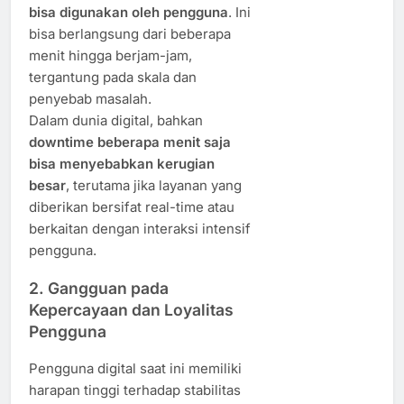
bisa digunakan oleh pengguna
. Ini
bisa berlangsung dari beberapa
menit hingga berjam-jam,
tergantung pada skala dan
penyebab masalah.
Dalam dunia digital, bahkan
downtime beberapa menit saja
bisa menyebabkan kerugian
besar
, terutama jika layanan yang
diberikan bersifat real-time atau
berkaitan dengan interaksi intensif
pengguna.
2. Gangguan pada
Kepercayaan dan Loyalitas
Pengguna
Pengguna digital saat ini memiliki
harapan tinggi terhadap stabilitas