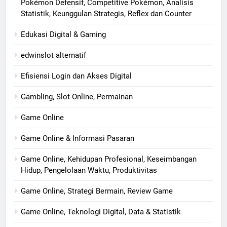
Pokémon Defensif, Competitive Pokémon, Analisis
Statistik, Keunggulan Strategis, Reflex dan Counter
Edukasi Digital & Gaming
edwinslot alternatif
Efisiensi Login dan Akses Digital
Gambling, Slot Online, Permainan
Game Online
Game Online & Informasi Pasaran
Game Online, Kehidupan Profesional, Keseimbangan
Hidup, Pengelolaan Waktu, Produktivitas
Game Online, Strategi Bermain, Review Game
Game Online, Teknologi Digital, Data & Statistik