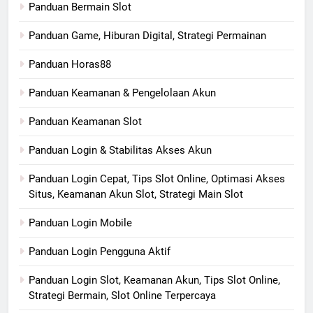
Panduan Bermain Slot
Panduan Game, Hiburan Digital, Strategi Permainan
Panduan Horas88
Panduan Keamanan & Pengelolaan Akun
Panduan Keamanan Slot
Panduan Login & Stabilitas Akses Akun
Panduan Login Cepat, Tips Slot Online, Optimasi Akses
Situs, Keamanan Akun Slot, Strategi Main Slot
Panduan Login Mobile
Panduan Login Pengguna Aktif
Panduan Login Slot, Keamanan Akun, Tips Slot Online,
Strategi Bermain, Slot Online Terpercaya