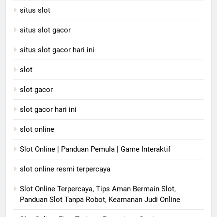
situs slot
situs slot gacor
situs slot gacor hari ini
slot
slot gacor
slot gacor hari ini
slot online
Slot Online | Panduan Pemula | Game Interaktif
slot online resmi terpercaya
Slot Online Terpercaya, Tips Aman Bermain Slot,
Panduan Slot Tanpa Robot, Keamanan Judi Online