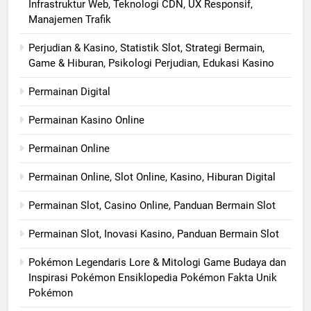
Infrastruktur Web, Teknologi CDN, UX Responsif,
Manajemen Trafik
Perjudian & Kasino, Statistik Slot, Strategi Bermain,
Game & Hiburan, Psikologi Perjudian, Edukasi Kasino
Permainan Digital
Permainan Kasino Online
Permainan Online
Permainan Online, Slot Online, Kasino, Hiburan Digital
Permainan Slot, Casino Online, Panduan Bermain Slot
Permainan Slot, Inovasi Kasino, Panduan Bermain Slot
Pokémon Legendaris Lore & Mitologi Game Budaya dan
Inspirasi Pokémon Ensiklopedia Pokémon Fakta Unik
Pokémon