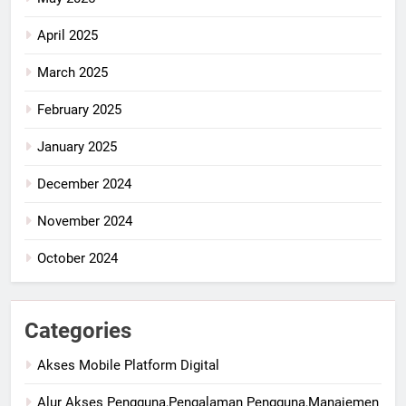
April 2025
March 2025
February 2025
January 2025
December 2024
November 2024
October 2024
Categories
Akses Mobile Platform Digital
Alur Akses Pengguna,Pengalaman Pengguna,Manajemen