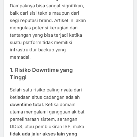
Dampaknya bisa sangat signifikan,
baik dari sisi teknis maupun dari
segi reputasi brand. Artikel ini akan
mengulas potensi kerugian dan
tantangan yang bisa terjadi ketika
suatu platform tidak memiliki
infrastruktur backup yang
memadai.
1. Risiko Downtime yang
Tinggi
Salah satu risiko paling nyata dari
ketiadaan situs cadangan adalah
downtime total
. Ketika domain
utama mengalami gangguan akibat
pemeliharaan sistem, serangan
DDoS, atau pemblokiran ISP, maka
tidak ada jalur akses lain yang