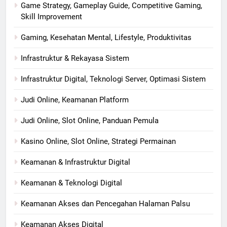
Game Strategy, Gameplay Guide, Competitive Gaming,
Skill Improvement
Gaming, Kesehatan Mental, Lifestyle, Produktivitas
Infrastruktur & Rekayasa Sistem
Infrastruktur Digital, Teknologi Server, Optimasi Sistem
Judi Online, Keamanan Platform
Judi Online, Slot Online, Panduan Pemula
Kasino Online, Slot Online, Strategi Permainan
Keamanan & Infrastruktur Digital
Keamanan & Teknologi Digital
Keamanan Akses dan Pencegahan Halaman Palsu
Keamanan Akses Digital