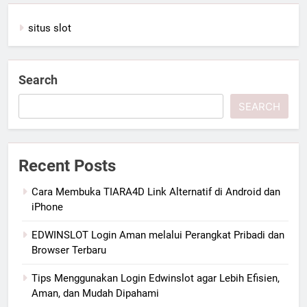
situs slot
Search
SEARCH
Recent Posts
Cara Membuka TIARA4D Link Alternatif di Android dan
iPhone
EDWINSLOT Login Aman melalui Perangkat Pribadi dan
Browser Terbaru
Tips Menggunakan Login Edwinslot agar Lebih Efisien,
Aman, dan Mudah Dipahami