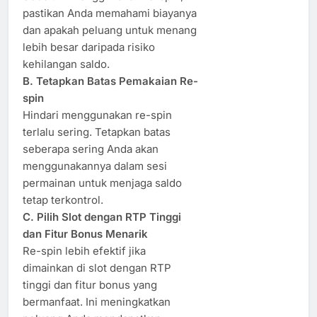
pastikan Anda memahami biayanya
dan apakah peluang untuk menang
lebih besar daripada risiko
kehilangan saldo.
B. Tetapkan Batas Pemakaian Re-
spin
Hindari menggunakan re-spin
terlalu sering. Tetapkan batas
seberapa sering Anda akan
menggunakannya dalam sesi
permainan untuk menjaga saldo
tetap terkontrol.
C. Pilih Slot dengan RTP Tinggi
dan Fitur Bonus Menarik
Re-spin lebih efektif jika
dimainkan di slot dengan RTP
tinggi dan fitur bonus yang
bermanfaat. Ini meningkatkan