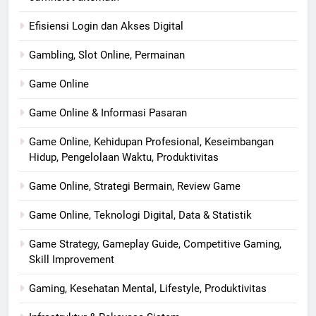
Efisiensi Login dan Akses Digital
Gambling, Slot Online, Permainan
Game Online
Game Online & Informasi Pasaran
Game Online, Kehidupan Profesional, Keseimbangan
Hidup, Pengelolaan Waktu, Produktivitas
Game Online, Strategi Bermain, Review Game
Game Online, Teknologi Digital, Data & Statistik
Game Strategy, Gameplay Guide, Competitive Gaming,
Skill Improvement
Gaming, Kesehatan Mental, Lifestyle, Produktivitas