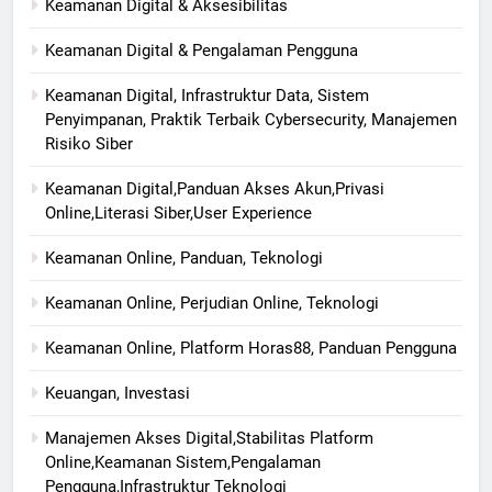
Keamanan Digital & Aksesibilitas
Keamanan Digital & Pengalaman Pengguna
Keamanan Digital, Infrastruktur Data, Sistem
Penyimpanan, Praktik Terbaik Cybersecurity, Manajemen
Risiko Siber
Keamanan Digital,Panduan Akses Akun,Privasi
Online,Literasi Siber,User Experience
Keamanan Online, Panduan, Teknologi
Keamanan Online, Perjudian Online, Teknologi
Keamanan Online, Platform Horas88, Panduan Pengguna
Keuangan, Investasi
Manajemen Akses Digital,Stabilitas Platform
Online,Keamanan Sistem,Pengalaman
Pengguna,Infrastruktur Teknologi