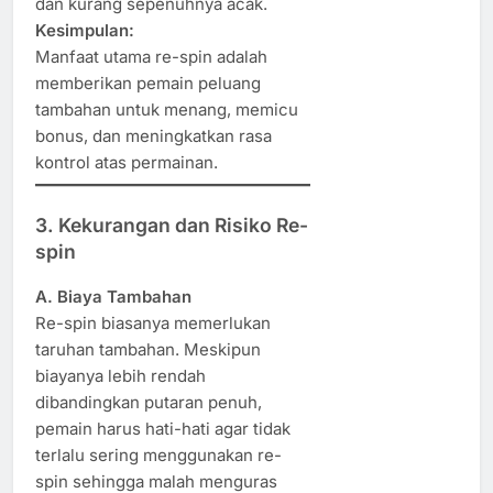
dan kurang sepenuhnya acak.
Kesimpulan:
Manfaat utama re-spin adalah
memberikan pemain peluang
tambahan untuk menang, memicu
bonus, dan meningkatkan rasa
kontrol atas permainan.
3. Kekurangan dan Risiko Re-
spin
A. Biaya Tambahan
Re-spin biasanya memerlukan
taruhan tambahan. Meskipun
biayanya lebih rendah
dibandingkan putaran penuh,
pemain harus hati-hati agar tidak
terlalu sering menggunakan re-
spin sehingga malah menguras