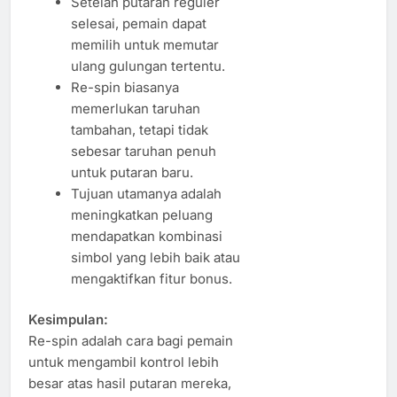
Setelah putaran reguler
selesai, pemain dapat
memilih untuk memutar
ulang gulungan tertentu.
Re-spin biasanya
memerlukan taruhan
tambahan, tetapi tidak
sebesar taruhan penuh
untuk putaran baru.
Tujuan utamanya adalah
meningkatkan peluang
mendapatkan kombinasi
simbol yang lebih baik atau
mengaktifkan fitur bonus.
Kesimpulan:
Re-spin adalah cara bagi pemain
untuk mengambil kontrol lebih
besar atas hasil putaran mereka,