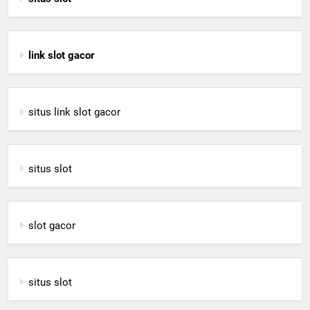
link slot gacor
situs link slot gacor
situs slot
slot gacor
situs slot