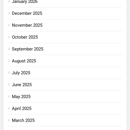
January 2026
December 2025
November 2025
October 2025
September 2025
August 2025
July 2025
June 2025
May 2025
April 2025
March 2025