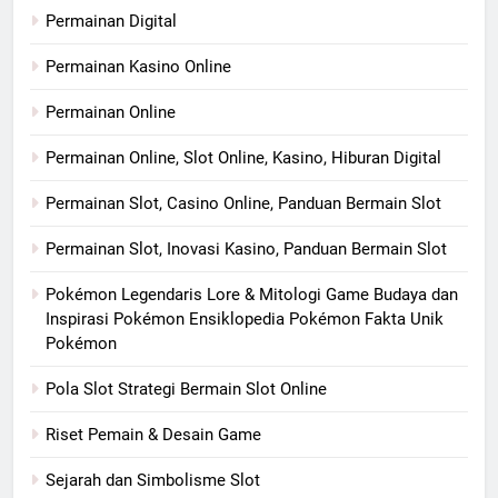
Permainan Digital
Permainan Kasino Online
Permainan Online
Permainan Online, Slot Online, Kasino, Hiburan Digital
Permainan Slot, Casino Online, Panduan Bermain Slot
Permainan Slot, Inovasi Kasino, Panduan Bermain Slot
Pokémon Legendaris Lore & Mitologi Game Budaya dan
Inspirasi Pokémon Ensiklopedia Pokémon Fakta Unik
Pokémon
Pola Slot Strategi Bermain Slot Online
Riset Pemain & Desain Game
Sejarah dan Simbolisme Slot