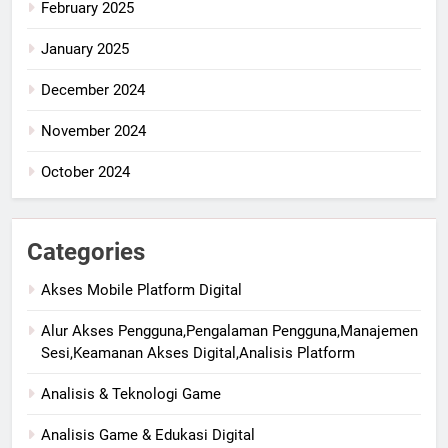
February 2025
January 2025
December 2024
November 2024
October 2024
Categories
Akses Mobile Platform Digital
Alur Akses Pengguna,Pengalaman Pengguna,Manajemen
Sesi,Keamanan Akses Digital,Analisis Platform
Analisis & Teknologi Game
Analisis Game & Edukasi Digital