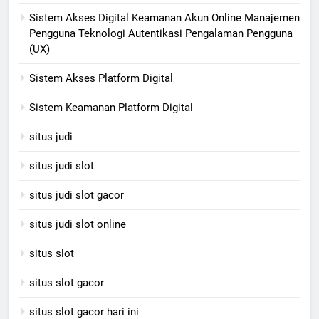
Sistem Akses Digital Keamanan Akun Online Manajemen
Pengguna Teknologi Autentikasi Pengalaman Pengguna
(UX)
Sistem Akses Platform Digital
Sistem Keamanan Platform Digital
situs judi
situs judi slot
situs judi slot gacor
situs judi slot online
situs slot
situs slot gacor
situs slot gacor hari ini