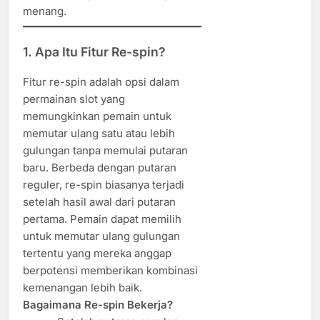
menang.
1. Apa Itu Fitur Re-spin?
Fitur re-spin adalah opsi dalam
permainan slot yang
memungkinkan pemain untuk
memutar ulang satu atau lebih
gulungan tanpa memulai putaran
baru. Berbeda dengan putaran
reguler, re-spin biasanya terjadi
setelah hasil awal dari putaran
pertama. Pemain dapat memilih
untuk memutar ulang gulungan
tertentu yang mereka anggap
berpotensi memberikan kombinasi
kemenangan lebih baik.
Bagaimana Re-spin Bekerja?