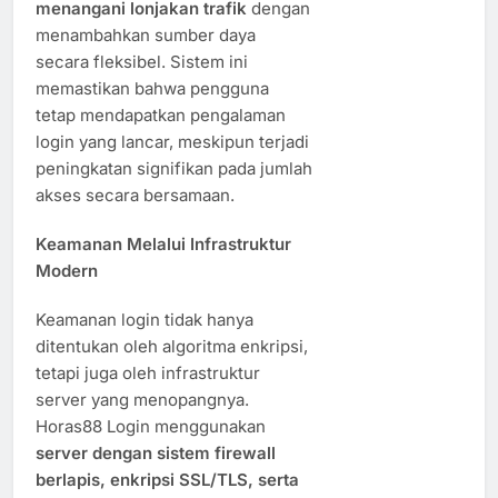
menangani lonjakan trafik
dengan
menambahkan sumber daya
secara fleksibel. Sistem ini
memastikan bahwa pengguna
tetap mendapatkan pengalaman
login yang lancar, meskipun terjadi
peningkatan signifikan pada jumlah
akses secara bersamaan.
Keamanan Melalui Infrastruktur
Modern
Keamanan login tidak hanya
ditentukan oleh algoritma enkripsi,
tetapi juga oleh infrastruktur
server yang menopangnya.
Horas88 Login menggunakan
server dengan sistem firewall
berlapis, enkripsi SSL/TLS, serta