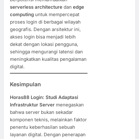
serverless architecture
dan
edge
computing
untuk mempercepat
proses login di berbagai wilayah
geografis. Dengan arsitektur ini,
akses login bisa menjadi lebih
dekat dengan lokasi pengguna,
sehingga mengurangi latensi dan
meningkatkan kualitas pengalaman
digital.
Kesimpulan
Horas88 Login: Studi Adaptasi
Infrastruktur Server
menegaskan
bahwa server bukan sekadar
komponen teknis, melainkan faktor
penentu keberhasilan sebuah
layanan digital. Dengan penerapan