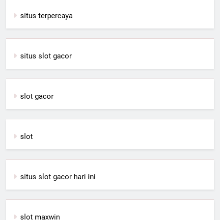
situs terpercaya
situs slot gacor
slot gacor
slot
situs slot gacor hari ini
slot maxwin