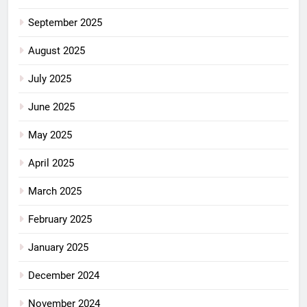
September 2025
August 2025
July 2025
June 2025
May 2025
April 2025
March 2025
February 2025
January 2025
December 2024
November 2024