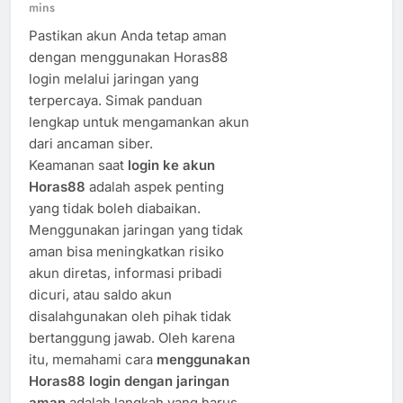
mins
Pastikan akun Anda tetap aman
dengan menggunakan Horas88
login melalui jaringan yang
terpercaya. Simak panduan
lengkap untuk mengamankan akun
dari ancaman siber.
Keamanan saat
login ke akun
Horas88
adalah aspek penting
yang tidak boleh diabaikan.
Menggunakan jaringan yang tidak
aman bisa meningkatkan risiko
akun diretas, informasi pribadi
dicuri, atau saldo akun
disalahgunakan oleh pihak tidak
bertanggung jawab. Oleh karena
itu, memahami cara
menggunakan
Horas88 login dengan jaringan
aman
adalah langkah yang harus