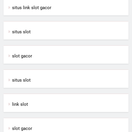
situs link slot gacor
situs slot
slot gacor
situs slot
link slot
slot gacor