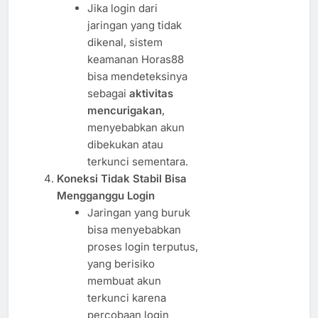
Jika login dari
jaringan yang tidak
dikenal, sistem
keamanan Horas88
bisa mendeteksinya
sebagai
aktivitas
mencurigakan
,
menyebabkan akun
dibekukan atau
terkunci sementara.
Koneksi Tidak Stabil Bisa
Mengganggu Login
Jaringan yang buruk
bisa menyebabkan
proses login terputus,
yang berisiko
membuat akun
terkunci karena
percobaan login