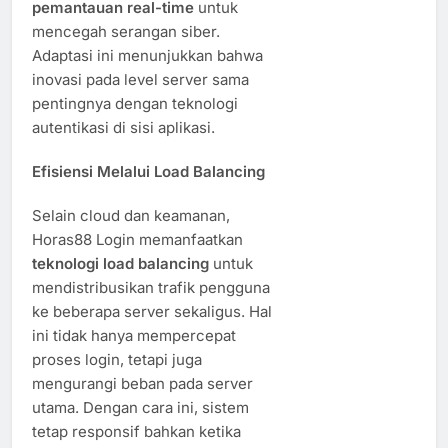
pemantauan real-time
untuk
mencegah serangan siber.
Adaptasi ini menunjukkan bahwa
inovasi pada level server sama
pentingnya dengan teknologi
autentikasi di sisi aplikasi.
Efisiensi Melalui Load Balancing
Selain cloud dan keamanan,
Horas88 Login memanfaatkan
teknologi load balancing
untuk
mendistribusikan trafik pengguna
ke beberapa server sekaligus. Hal
ini tidak hanya mempercepat
proses login, tetapi juga
mengurangi beban pada server
utama. Dengan cara ini, sistem
tetap responsif bahkan ketika