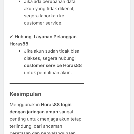
Jika ada perubahan data
akun yang tidak dikenal,
segera laporkan ke
customer service.
✔
Hubungi Layanan Pelanggan
Horas88
Jika akun sudah tidak bisa
diakses, segera hubungi
customer service Horas88
untuk pemulihan akun.
Kesimpulan
Menggunakan
Horas88 login
dengan jaringan aman
sangat
penting untuk menjaga akun tetap
terlindungi dari ancaman
peretasan dan penyalahgunaan