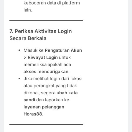
kebocoran data di platform
lain.
7. Periksa Aktivitas Login
Secara Berkala
Masuk ke
Pengaturan Akun
> Riwayat Login
untuk
memeriksa apakah ada
akses mencurigakan
.
Jika melihat login dari lokasi
atau perangkat yang tidak
dikenal, segera
ubah kata
sandi
dan laporkan ke
layanan pelanggan
Horas88
.