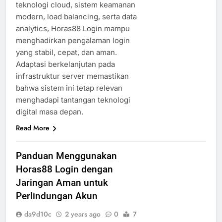
teknologi cloud, sistem keamanan
modern, load balancing, serta data
analytics, Horas88 Login mampu
menghadirkan pengalaman login
yang stabil, cepat, dan aman.
Adaptasi berkelanjutan pada
infrastruktur server memastikan
bahwa sistem ini tetap relevan
menghadapi tantangan teknologi
digital masa depan.
Read More
Panduan Menggunakan
Horas88 Login dengan
Jaringan Aman untuk
Perlindungan Akun
da9d10c
2 years ago
0
7