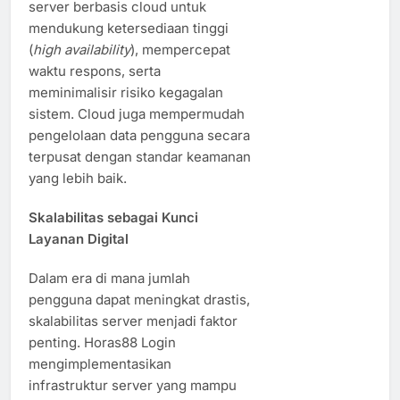
server berbasis cloud untuk
mendukung ketersediaan tinggi
(
high availability
), mempercepat
waktu respons, serta
meminimalisir risiko kegagalan
sistem. Cloud juga mempermudah
pengelolaan data pengguna secara
terpusat dengan standar keamanan
yang lebih baik.
Skalabilitas sebagai Kunci
Layanan Digital
Dalam era di mana jumlah
pengguna dapat meningkat drastis,
skalabilitas server menjadi faktor
penting. Horas88 Login
mengimplementasikan
infrastruktur server yang mampu