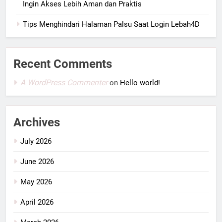
Ingin Akses Lebih Aman dan Praktis
Tips Menghindari Halaman Palsu Saat Login Lebah4D
Recent Comments
A WordPress Commenter
on
Hello world!
Archives
July 2026
June 2026
May 2026
April 2026