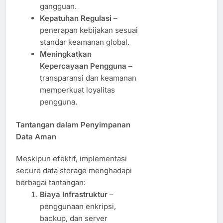
gangguan.
Kepatuhan Regulasi
–
penerapan kebijakan sesuai
standar keamanan global.
Meningkatkan
Kepercayaan Pengguna
–
transparansi dan keamanan
memperkuat loyalitas
pengguna.
Tantangan dalam Penyimpanan
Data Aman
Meskipun efektif, implementasi
secure data storage menghadapi
berbagai tantangan:
Biaya Infrastruktur
–
penggunaan enkripsi,
backup, dan server