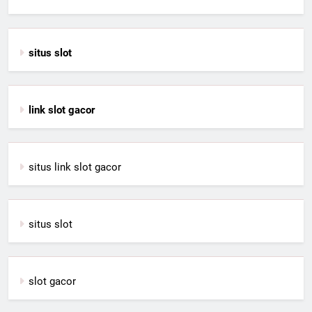
situs slot
link slot gacor
situs link slot gacor
situs slot
slot gacor