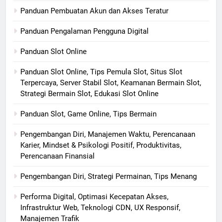
Panduan Pembuatan Akun dan Akses Teratur
Panduan Pengalaman Pengguna Digital
Panduan Slot Online
Panduan Slot Online, Tips Pemula Slot, Situs Slot
Terpercaya, Server Stabil Slot, Keamanan Bermain Slot,
Strategi Bermain Slot, Edukasi Slot Online
Panduan Slot, Game Online, Tips Bermain
Pengembangan Diri, Manajemen Waktu, Perencanaan
Karier, Mindset & Psikologi Positif, Produktivitas,
Perencanaan Finansial
Pengembangan Diri, Strategi Permainan, Tips Menang
Performa Digital, Optimasi Kecepatan Akses,
Infrastruktur Web, Teknologi CDN, UX Responsif,
Manajemen Trafik