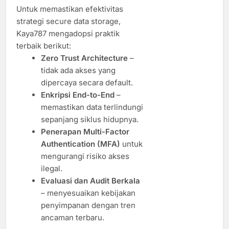
Untuk memastikan efektivitas
strategi secure data storage,
Kaya787 mengadopsi praktik
terbaik berikut:
Zero Trust Architecture
–
tidak ada akses yang
dipercaya secara default.
Enkripsi End-to-End
–
memastikan data terlindungi
sepanjang siklus hidupnya.
Penerapan Multi-Factor
Authentication (MFA)
untuk
mengurangi risiko akses
ilegal.
Evaluasi dan Audit Berkala
– menyesuaikan kebijakan
penyimpanan dengan tren
ancaman terbaru.