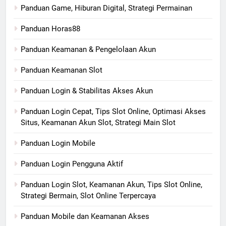
Panduan Game, Hiburan Digital, Strategi Permainan
Panduan Horas88
Panduan Keamanan & Pengelolaan Akun
Panduan Keamanan Slot
Panduan Login & Stabilitas Akses Akun
Panduan Login Cepat, Tips Slot Online, Optimasi Akses
Situs, Keamanan Akun Slot, Strategi Main Slot
Panduan Login Mobile
Panduan Login Pengguna Aktif
Panduan Login Slot, Keamanan Akun, Tips Slot Online,
Strategi Bermain, Slot Online Terpercaya
Panduan Mobile dan Keamanan Akses