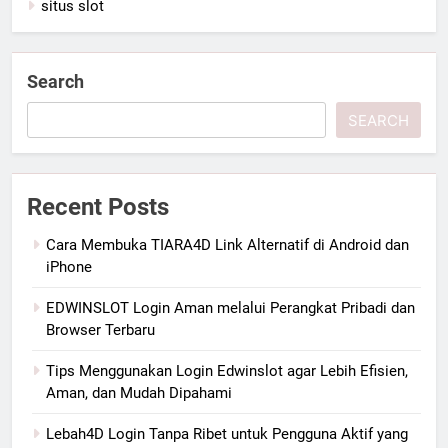
situs slot
Search
SEARCH
Recent Posts
Cara Membuka TIARA4D Link Alternatif di Android dan
iPhone
EDWINSLOT Login Aman melalui Perangkat Pribadi dan
Browser Terbaru
Tips Menggunakan Login Edwinslot agar Lebih Efisien,
Aman, dan Mudah Dipahami
Lebah4D Login Tanpa Ribet untuk Pengguna Aktif yang