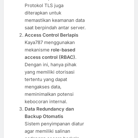
Protokol TLS juga
diterapkan untuk
memastikan keamanan data
saat berpindah antar server.
Access Control Berlapis
Kaya787 menggunakan
mekanisme
role-based
access control (RBAC)
.
Dengan ini, hanya pihak
yang memiliki otorisasi
tertentu yang dapat
mengakses data,
meminimalkan potensi
kebocoran internal.
Data Redundancy dan
Backup Otomatis
Sistem penyimpanan diatur
agar memiliki salinan