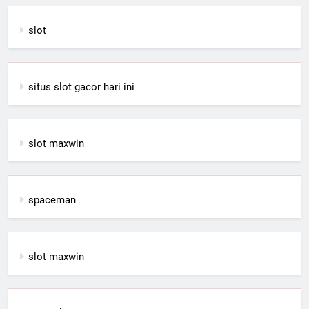
slot
situs slot gacor hari ini
slot maxwin
spaceman
slot maxwin