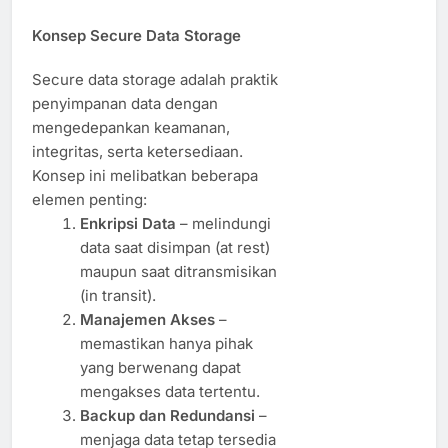
Konsep Secure Data Storage
Secure data storage adalah praktik
penyimpanan data dengan
mengedepankan keamanan,
integritas, serta ketersediaan.
Konsep ini melibatkan beberapa
elemen penting:
Enkripsi Data
– melindungi
data saat disimpan (at rest)
maupun saat ditransmisikan
(in transit).
Manajemen Akses
–
memastikan hanya pihak
yang berwenang dapat
mengakses data tertentu.
Backup dan Redundansi
–
menjaga data tetap tersedia