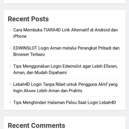
Recent Posts
Cara Membuka TIARA4D Link Alternatif di Android dan
iPhone
EDWINSLOT Login Aman melalui Perangkat Pribadi dan
Browser Terbaru
Tips Menggunakan Login Edwinslot agar Lebih Efisien,
Aman, dan Mudah Dipahami
Lebah4D Login Tanpa Ribet untuk Pengguna Aktif yang
Ingin Akses Lebih Aman dan Praktis
Tips Menghindari Halaman Palsu Saat Login Lebah4D
Recent Comments