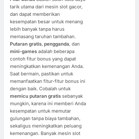
tarik utama dari mesin slot gacor,
dan dapat memberikan
kesempatan besar untuk menang
lebih banyak tanpa harus
memasang taruhan tambahan.
Putaran gratis
,
pengganda
, dan
mini-games
adalah beberapa
contoh fitur bonus yang dapat
meningkatkan kemenangan Anda.
Saat bermain, pastikan untuk
memanfaatkan fitur-fitur bonus ini
dengan baik. Cobalah untuk
memicu putaran gratis
sebanyak
mungkin, karena ini memberi Anda
kesempatan untuk memutar
gulungan tanpa biaya tambahan,
sekaligus meningkatkan peluang
kemenangan. Banyak mesin slot