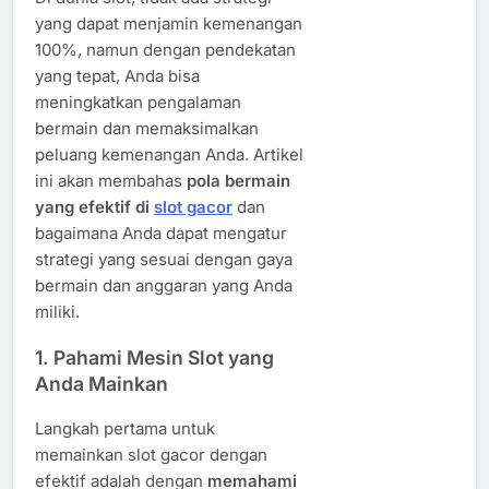
yang dapat menjamin kemenangan
100%, namun dengan pendekatan
yang tepat, Anda bisa
meningkatkan pengalaman
bermain dan memaksimalkan
peluang kemenangan Anda. Artikel
ini akan membahas
pola bermain
yang efektif di
slot gacor
dan
bagaimana Anda dapat mengatur
strategi yang sesuai dengan gaya
bermain dan anggaran yang Anda
miliki.
1.
Pahami Mesin Slot yang
Anda Mainkan
Langkah pertama untuk
memainkan slot gacor dengan
efektif adalah dengan
memahami