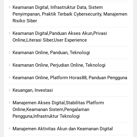
Keamanan Digital, Infrastruktur Data, Sistem
Penyimpanan, Praktik Terbaik Cybersecurity, Manajemen
Risiko Siber
Keamanan Digital,Panduan Akses Akun,Privasi
Online,Literasi Siber,User Experience
Keamanan Online, Panduan, Teknologi
Keamanan Online, Perjudian Online, Teknologi
Keamanan Online, Platform Horas88, Panduan Pengguna
Keuangan, Investasi
Manajemen Akses Digital,Stabilitas Platform
Online,Keamanan Sistem,Pengalaman
Pengguna,Infrastruktur Teknologi
Manajemen Aktivitas Akun dan Keamanan Digital