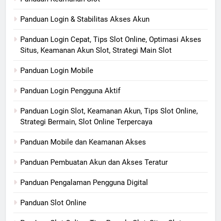
Panduan Login & Stabilitas Akses Akun
Panduan Login Cepat, Tips Slot Online, Optimasi Akses
Situs, Keamanan Akun Slot, Strategi Main Slot
Panduan Login Mobile
Panduan Login Pengguna Aktif
Panduan Login Slot, Keamanan Akun, Tips Slot Online,
Strategi Bermain, Slot Online Terpercaya
Panduan Mobile dan Keamanan Akses
Panduan Pembuatan Akun dan Akses Teratur
Panduan Pengalaman Pengguna Digital
Panduan Slot Online