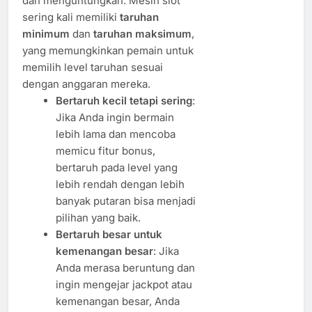
dan menguntungkan. Mesin slot
sering kali memiliki
taruhan
minimum
dan
taruhan maksimum
,
yang memungkinkan pemain untuk
memilih level taruhan sesuai
dengan anggaran mereka.
Bertaruh kecil tetapi sering
:
Jika Anda ingin bermain
lebih lama dan mencoba
memicu fitur bonus,
bertaruh pada level yang
lebih rendah dengan lebih
banyak putaran bisa menjadi
pilihan yang baik.
Bertaruh besar untuk
kemenangan besar
: Jika
Anda merasa beruntung dan
ingin mengejar jackpot atau
kemenangan besar, Anda