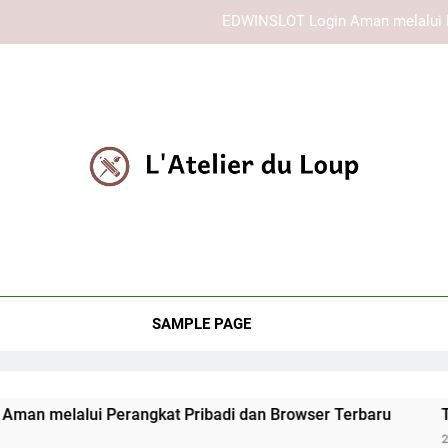
EDWINSLOT Login Aman melalui P
Tips Menggunakan Login Edwinslot agar Leb
Lebah4D Login Tanpa Ribet untuk Pengguna Aktif ya
Cara Membuka TIARA4D L
EDWINSLOT Login Aman melalui P
Tips Menggunakan Login Edwinslot agar Leb
telier Du Loup
nspirasi Dari Desain Dan Karya Seni Di L’Atelier Du Loup.
Lebah4D Login Tanpa Ribet untuk Pengguna Aktif ya
SAMPLE PAGE
i Perangkat Pribadi dan Browser Terbaru
Tips Menggun
2 Months Ago