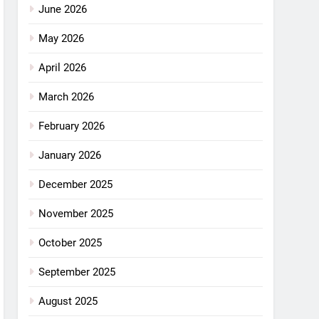
June 2026
May 2026
April 2026
March 2026
February 2026
January 2026
December 2025
November 2025
October 2025
September 2025
August 2025