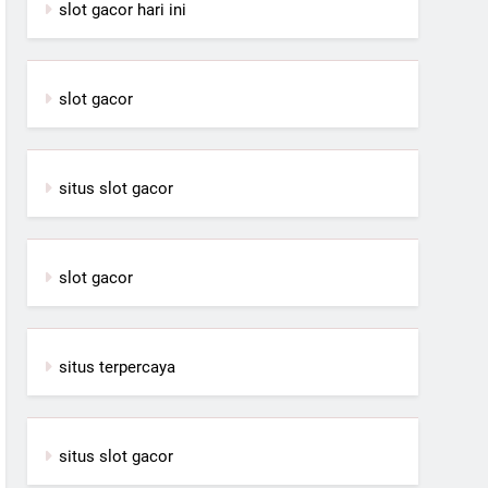
slot gacor hari ini
slot gacor
situs slot gacor
slot gacor
situs terpercaya
situs slot gacor