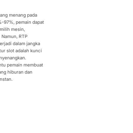
luang menang pada
5%-97%, pemain dapat
ilih mesin,
l. Namun, RTP
erjadi dalam jangka
ur slot adalah kunci
enyenangkan.
ntu pemain membuat
ang hiburan dan
nstan.