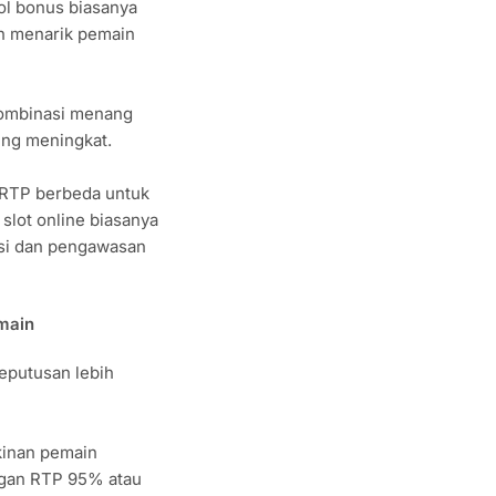
ol bonus biasanya
in menarik pemain
kombinasi menang
ng meningkat.
 RTP berbeda untuk
slot online biasanya
asi dan pengawasan
main
putusan lebih
kinan pemain
ngan RTP 95% atau