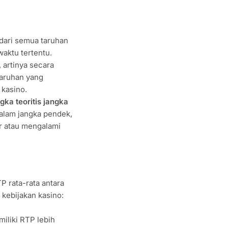
 dari semua taruhan
aktu tertentu.
 artinya secara
taruhan yang
kasino.
gka teoritis jangka
Dalam jangka pendek,
r atau mengalami
P rata-rata antara
 kebijakan kasino:
iliki RTP lebih