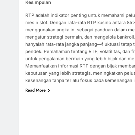
Kesimpulan
RTP adalah indikator penting untuk memahami pe
mesin slot. Dengan rata-rata RTP kasino antara 8
menggunakan angka ini sebagai panduan dalam mem
mengatur strategi bermain, dan mengelola bankrol
hanyalah rata-rata jangka panjang—fluktuasi tetap t
pendek. Pemahaman tentang RTP, volatilitas, dan fit
untuk pengalaman bermain yang lebih bijak dan m
Memanfaatkan informasi RTP dengan bijak memba
keputusan yang lebih strategis, meningkatkan pelu
kesenangan tanpa terlalu fokus pada kemenangan i
Read More