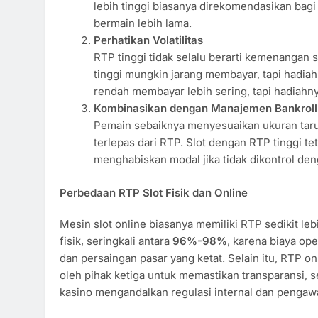
lebih tinggi biasanya direkomendasikan bagi
bermain lebih lama.
Perhatikan Volatilitas
RTP tinggi tidak selalu berarti kemenangan se
tinggi mungkin jarang membayar, tapi hadiahn
rendah membayar lebih sering, tapi hadiahny
Kombinasikan dengan Manajemen Bankroll
Pemain sebaiknya menyesuaikan ukuran taru
terlepas dari RTP. Slot dengan RTP tinggi te
menghabiskan modal jika tidak dikontrol den
Perbedaan RTP Slot Fisik dan Online
Mesin slot online biasanya memiliki RTP sedikit lebi
fisik, seringkali antara
96%-98%
, karena biaya ope
dan persaingan pasar yang ketat. Selain itu, RTP on
oleh pihak ketiga untuk memastikan transparansi, se
kasino mengandalkan regulasi internal dan pengaw