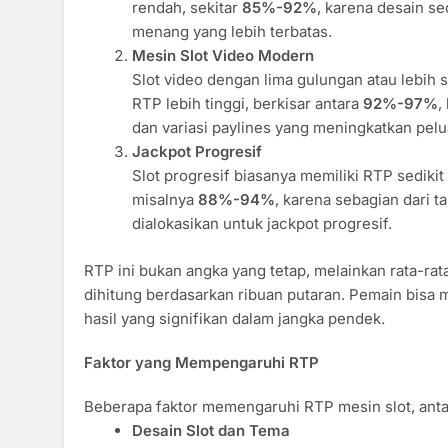
rendah, sekitar
85%-92%
, karena desain s
menang yang lebih terbatas.
Mesin Slot Video Modern
Slot video dengan lima gulungan atau lebih
RTP lebih tinggi, berkisar antara
92%-97%
,
dan variasi paylines yang meningkatkan pel
Jackpot Progresif
Slot progresif biasanya memiliki RTP sedikit
misalnya
88%-94%
, karena sebagian dari 
dialokasikan untuk jackpot progresif.
RTP ini bukan angka yang tetap, melainkan rata-rata
dihitung berdasarkan ribuan putaran. Pemain bisa 
hasil yang signifikan dalam jangka pendek.
Faktor yang Mempengaruhi RTP
Beberapa faktor memengaruhi RTP mesin slot, antar
Desain Slot dan Tema