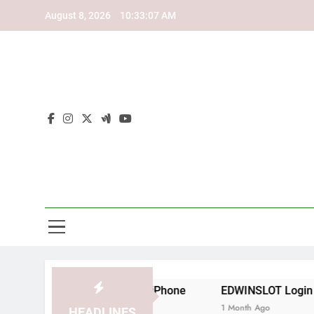
Skip
August 8, 2026
10:33:08 AM
to
content
L'A
Dapatkan I
f di Android dan iPhone
EDWINSLOT Login Aman melalu
1 Month Ago
HEADLINES