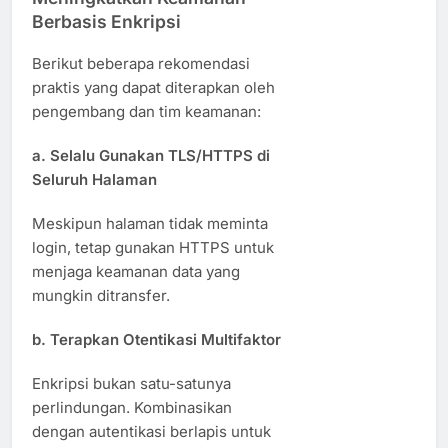
Berbasis Enkripsi
Berikut beberapa rekomendasi
praktis yang dapat diterapkan oleh
pengembang dan tim keamanan:
a. Selalu Gunakan TLS/HTTPS di
Seluruh Halaman
Meskipun halaman tidak meminta
login, tetap gunakan HTTPS untuk
menjaga keamanan data yang
mungkin ditransfer.
b. Terapkan Otentikasi Multifaktor
Enkripsi bukan satu-satunya
perlindungan. Kombinasikan
dengan autentikasi berlapis untuk