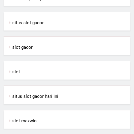
situs slot gacor
slot gacor
slot
situs slot gacor hari ini
slot maxwin