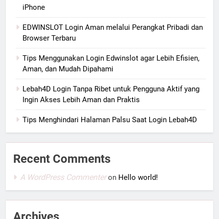
iPhone
EDWINSLOT Login Aman melalui Perangkat Pribadi dan
Browser Terbaru
Tips Menggunakan Login Edwinslot agar Lebih Efisien,
Aman, dan Mudah Dipahami
Lebah4D Login Tanpa Ribet untuk Pengguna Aktif yang
Ingin Akses Lebih Aman dan Praktis
Tips Menghindari Halaman Palsu Saat Login Lebah4D
Recent Comments
A WordPress Commenter
on
Hello world!
Archives