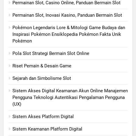
Permainan Slot, Casino Online, Panduan Bermain Slot
Permainan Slot, Inovasi Kasino, Panduan Bermain Slot
Pokémon Legendaris Lore & Mitologi Game Budaya dan
Inspirasi Pokémon Ensiklopedia Pokémon Fakta Unik
Pokémon
Pola Slot Strategi Bermain Slot Online
Riset Pemain & Desain Game
Sejarah dan Simbolisme Slot
Sistem Akses Digital Keamanan Akun Online Manajemen
Pengguna Teknologi Autentikasi Pengalaman Pengguna
(UX)
Sistem Akses Platform Digital
Sistem Keamanan Platform Digital