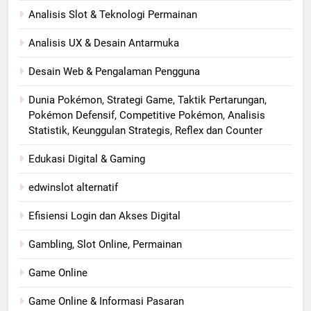
Analisis Slot & Teknologi Permainan
Analisis UX & Desain Antarmuka
Desain Web & Pengalaman Pengguna
Dunia Pokémon, Strategi Game, Taktik Pertarungan,
Pokémon Defensif, Competitive Pokémon, Analisis
Statistik, Keunggulan Strategis, Reflex dan Counter
Edukasi Digital & Gaming
edwinslot alternatif
Efisiensi Login dan Akses Digital
Gambling, Slot Online, Permainan
Game Online
Game Online & Informasi Pasaran