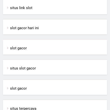
situs link slot
slot gacor hari ini
slot gacor
situs slot gacor
slot gacor
situs terpercaya