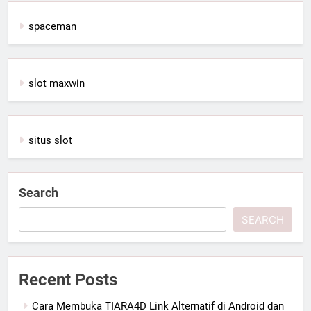
spaceman
slot maxwin
situs slot
Search
SEARCH
Recent Posts
Cara Membuka TIARA4D Link Alternatif di Android dan