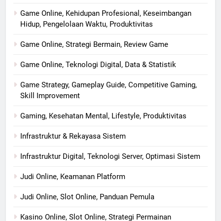
Game Online, Kehidupan Profesional, Keseimbangan
Hidup, Pengelolaan Waktu, Produktivitas
Game Online, Strategi Bermain, Review Game
Game Online, Teknologi Digital, Data & Statistik
Game Strategy, Gameplay Guide, Competitive Gaming,
Skill Improvement
Gaming, Kesehatan Mental, Lifestyle, Produktivitas
Infrastruktur & Rekayasa Sistem
Infrastruktur Digital, Teknologi Server, Optimasi Sistem
Judi Online, Keamanan Platform
Judi Online, Slot Online, Panduan Pemula
Kasino Online, Slot Online, Strategi Permainan