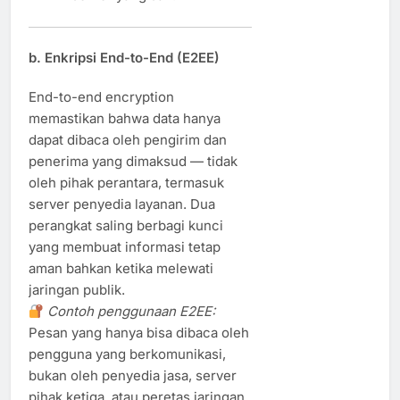
b. Enkripsi End-to-End (E2EE)
End-to-end encryption
memastikan bahwa data hanya
dapat dibaca oleh pengirim dan
penerima yang dimaksud — tidak
oleh pihak perantara, termasuk
server penyedia layanan. Dua
perangkat saling berbagi kunci
yang membuat informasi tetap
aman bahkan ketika melewati
jaringan publik.
Contoh penggunaan E2EE:
Pesan yang hanya bisa dibaca oleh
pengguna yang berkomunikasi,
bukan oleh penyedia jasa, server
pihak ketiga, atau peretas jaringan.