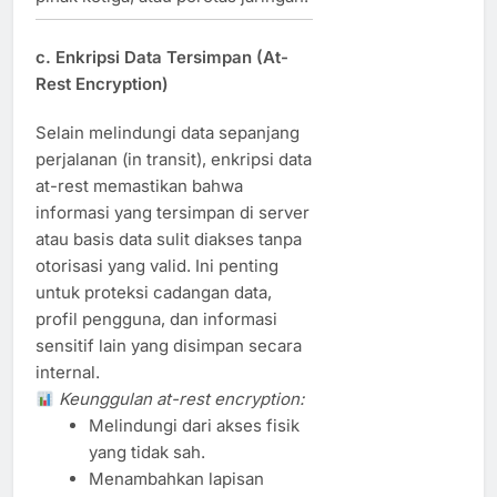
c. Enkripsi Data Tersimpan (At-
Rest Encryption)
Selain melindungi data sepanjang
perjalanan (in transit), enkripsi data
at-rest memastikan bahwa
informasi yang tersimpan di server
atau basis data sulit diakses tanpa
otorisasi yang valid. Ini penting
untuk proteksi cadangan data,
profil pengguna, dan informasi
sensitif lain yang disimpan secara
internal.
Keunggulan at-rest encryption:
Melindungi dari akses fisik
yang tidak sah.
Menambahkan lapisan