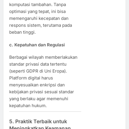
komputasi tambahan. Tanpa
optimasi yang tepat, ini bisa
memengaruhi kecepatan dan
respons sistem, terutama pada
beban tinggi.
c. Kepatuhan dan Regulasi
Berbagai wilayah memberlakukan
standar privasi data tertentu
(seperti GDPR di Uni Eropa).
Platform digital harus
menyesuaikan enkripsi dan
kebijakan privasi sesuai standar
yang berlaku agar memenuhi
kepatuhan hukum.
5. Praktik Terbaik untuk
Meningkatkan Keamanan