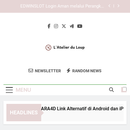
Skip
Tips Menggunakan Login Edwinslot agar Lebih
to
Efisien, Aman, dan Mudah Dipahami
content
Lebah4D Login Tanpa Ribet untuk Pengguna Aktif
yang Ingin Akses Lebih Aman dan Praktis
Cara Membuka TIARA4D Link Alternatif di
Android dan iPhone
EDWINSLOT Login Aman melalui Perangkat
Pribadi dan Browser Terbaru
Tips Menggunakan Login Edwinslot agar Lebih
Efisien, Aman, dan Mudah Dipahami
L'Atelier Du Loup
Dapatkan Inspirasi Dari Desain Dan Karya
Lebah4D Login Tanpa Ribet untuk Pengguna Aktif
NEWSLETTER
RANDOM NEWS
yang Ingin Akses Lebih Aman dan Praktis
Seni Di L’Atelier Du Loup.
MENU
ra Membuka TIARA4D Link Alternatif di Android dan iPhone
HEADLINES
Weeks Ago