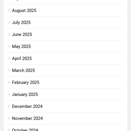
August 2025
July 2025
June 2025
May 2025
April 2025
March 2025
February 2025
January 2025
December 2024
November 2024
October 2024