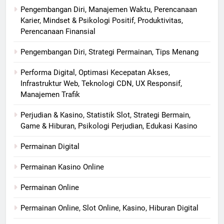
Pengembangan Diri, Manajemen Waktu, Perencanaan
Karier, Mindset & Psikologi Positif, Produktivitas,
Perencanaan Finansial
Pengembangan Diri, Strategi Permainan, Tips Menang
Performa Digital, Optimasi Kecepatan Akses,
Infrastruktur Web, Teknologi CDN, UX Responsif,
Manajemen Trafik
Perjudian & Kasino, Statistik Slot, Strategi Bermain,
Game & Hiburan, Psikologi Perjudian, Edukasi Kasino
Permainan Digital
Permainan Kasino Online
Permainan Online
Permainan Online, Slot Online, Kasino, Hiburan Digital