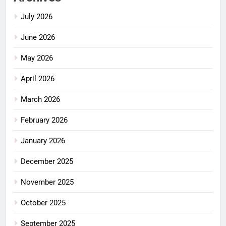
July 2026
June 2026
May 2026
April 2026
March 2026
February 2026
January 2026
December 2025
November 2025
October 2025
September 2025