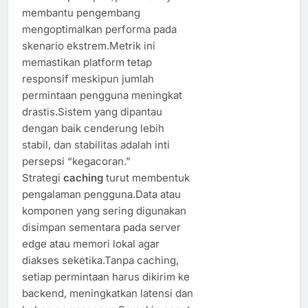
membantu pengembang
mengoptimalkan performa pada
skenario ekstrem.Metrik ini
memastikan platform tetap
responsif meskipun jumlah
permintaan pengguna meningkat
drastis.Sistem yang dipantau
dengan baik cenderung lebih
stabil, dan stabilitas adalah inti
persepsi “kegacoran.”
Strategi
caching
turut membentuk
pengalaman pengguna.Data atau
komponen yang sering digunakan
disimpan sementara pada server
edge atau memori lokal agar
diakses seketika.Tanpa caching,
setiap permintaan harus dikirim ke
backend, meningkatkan latensi dan