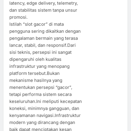
latency, edge delivery, telemetry,
dan stabilitas sistem tanpa unsur
promosi.
Istilah “slot gacor” di mata
pengguna sering dikaitkan dengan
pengalaman bermain yang terasa
lancar, stabil, dan responsif.Dari
sisi teknis, persepsi ini sangat
dipengaruhi oleh kualitas
infrastruktur yang menopang
platform tersebut.Bukan
mekanisme hasilnya yang
menentukan persepsi “gacor”,
tetapi performa sistem secara
keseluruhan.Ini meliputi kecepatan
koneksi, minimnya gangguan, dan
kenyamanan navigasi.Infrastruktur
modern yang dirancang dengan
baik dapat menciptakan kesan