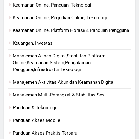
Keamanan Online, Panduan, Teknologi
Keamanan Online, Perjudian Online, Teknologi
Keamanan Online, Platform Horas88, Panduan Pengguna
Keuangan, Investasi
Manajemen Akses Digital,Stabilitas Platform
Online,Keamanan Sistem,Pengalaman
Pengguna,Infrastruktur Teknologi
Manajemen Aktivitas Akun dan Keamanan Digital
Manajemen Multi-Perangkat & Stabilitas Sesi
Panduan & Teknologi
Panduan Akses Mobile
Panduan Akses Praktis Terbaru