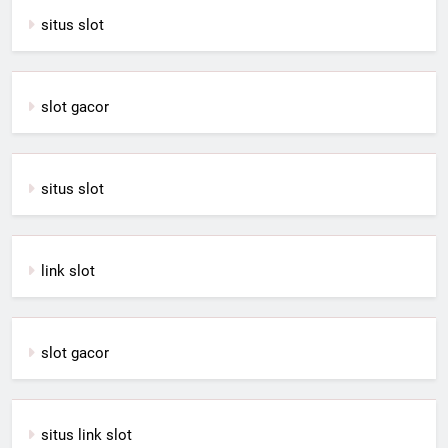
situs slot
slot gacor
situs slot
link slot
slot gacor
situs link slot