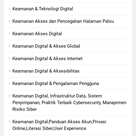
Keamanan & Teknologi Digital
Keamanan Akses dan Pencegahan Halaman Palsu
Keamanan Akses Digital
Keamanan Digital & Akses Global
Keamanan Digital & Akses Internet
Keamanan Digital & Aksesibilitas
Keamanan Digital & Pengalaman Pengguna
Keamanan Digital, Infrastruktur Data, Sistem
Penyimpanan, Praktik Terbaik Cybersecurity, Manajemen
Risiko Siber
Keamanan Digital,Panduan Akses Akun,Privasi
Online,Literasi Siber,User Experience