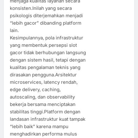
menjaga kualitas layanan secara
konsisten.Inilah yang secara
psikologis diterjemahkan menjadi
“lebih gacor” dibanding platform
lain.
Kesimpulannya, pola infrastruktur
yang membentuk persepsi slot
gacor tidak berhubungan langsung
dengan sistem hasil, tetapi dengan
kualitas pengalaman teknis yang
dirasakan pengguna.Arsitektur
microservices, latency rendah,
edge delivery, caching,
autoscaling, dan observability
bekerja bersama menciptakan
stabilitas tinggi.Platform dengan
landasan infrastruktur kuat tampak
“lebih baik” karena mampu
menghadirkan performa mulus