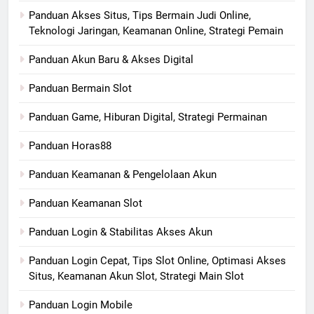
Panduan Akses Situs, Tips Bermain Judi Online,
Teknologi Jaringan, Keamanan Online, Strategi Pemain
Panduan Akun Baru & Akses Digital
Panduan Bermain Slot
Panduan Game, Hiburan Digital, Strategi Permainan
Panduan Horas88
Panduan Keamanan & Pengelolaan Akun
Panduan Keamanan Slot
Panduan Login & Stabilitas Akses Akun
Panduan Login Cepat, Tips Slot Online, Optimasi Akses
Situs, Keamanan Akun Slot, Strategi Main Slot
Panduan Login Mobile