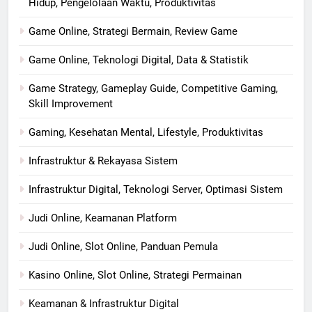
Hidup, Pengelolaan Waktu, Produktivitas
Game Online, Strategi Bermain, Review Game
Game Online, Teknologi Digital, Data & Statistik
Game Strategy, Gameplay Guide, Competitive Gaming,
Skill Improvement
Gaming, Kesehatan Mental, Lifestyle, Produktivitas
Infrastruktur & Rekayasa Sistem
Infrastruktur Digital, Teknologi Server, Optimasi Sistem
Judi Online, Keamanan Platform
Judi Online, Slot Online, Panduan Pemula
Kasino Online, Slot Online, Strategi Permainan
Keamanan & Infrastruktur Digital