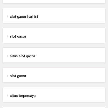
slot gacor hari ini
slot gacor
situs slot gacor
slot gacor
situs terpercaya