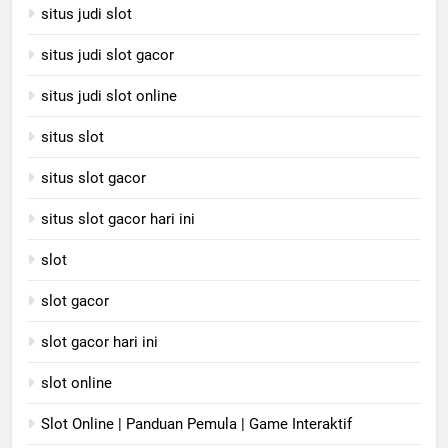
situs judi slot
situs judi slot gacor
situs judi slot online
situs slot
situs slot gacor
situs slot gacor hari ini
slot
slot gacor
slot gacor hari ini
slot online
Slot Online | Panduan Pemula | Game Interaktif