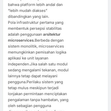
bahwa platform lebih andal dan
“lebih mudah diakses”
dibandingkan yang lain.
Pola infrastruktur pertama yang
membentuk persepsi stabilitas
adalah penggunaan
arsitektur
microservices
.Berbeda dengan
sistem monolitik, microservices
memungkinkan pemisahan logika
aplikasi ke unit layanan
independen.Jika salah satu modul
sedang mengalami tekanan, modul
lainnya tetap dapat melayani
pengguna.Perilaku sistem yang
tetap mulus meskipun terjadi
lonjakan permintaan menciptakan
pengalaman tanpa hambatan, yang
oleh sebagian pengguna