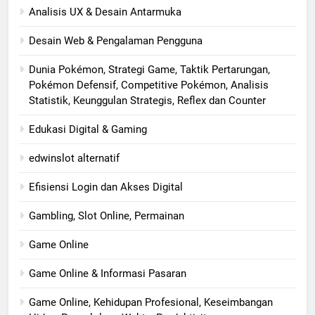
Analisis UX & Desain Antarmuka
Desain Web & Pengalaman Pengguna
Dunia Pokémon, Strategi Game, Taktik Pertarungan,
Pokémon Defensif, Competitive Pokémon, Analisis
Statistik, Keunggulan Strategis, Reflex dan Counter
Edukasi Digital & Gaming
edwinslot alternatif
Efisiensi Login dan Akses Digital
Gambling, Slot Online, Permainan
Game Online
Game Online & Informasi Pasaran
Game Online, Kehidupan Profesional, Keseimbangan