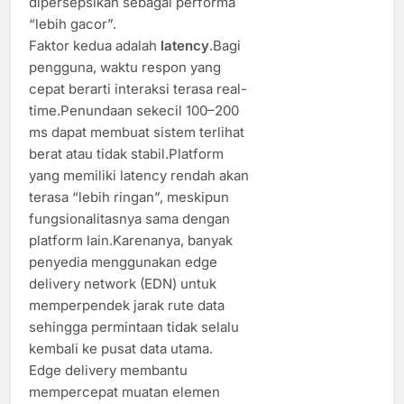
dipersepsikan sebagai performa
“lebih gacor”.
Faktor kedua adalah
latency
.Bagi
pengguna, waktu respon yang
cepat berarti interaksi terasa real-
time.Penundaan sekecil 100–200
ms dapat membuat sistem terlihat
berat atau tidak stabil.Platform
yang memiliki latency rendah akan
terasa “lebih ringan”, meskipun
fungsionalitasnya sama dengan
platform lain.Karenanya, banyak
penyedia menggunakan edge
delivery network (EDN) untuk
memperpendek jarak rute data
sehingga permintaan tidak selalu
kembali ke pusat data utama.
Edge delivery membantu
mempercepat muatan elemen