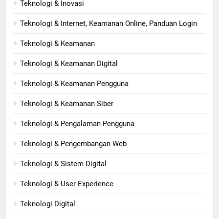
Teknologi & Inovasi
Teknologi & Internet, Keamanan Online, Panduan Login
Teknologi & Keamanan
Teknologi & Keamanan Digital
Teknologi & Keamanan Pengguna
Teknologi & Keamanan Siber
Teknologi & Pengalaman Pengguna
Teknologi & Pengembangan Web
Teknologi & Sistem Digital
Teknologi & User Experience
Teknologi Digital