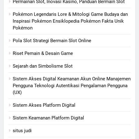
Permainan Slot, Inovasi Kasino, Panduan Bermain Slot
Pokémon Legendaris Lore & Mitologi Game Budaya dan
Inspirasi Pokémon Ensiklopedia Pokémon Fakta Unik
Pokémon
Pola Slot Strategi Bermain Slot Online
Riset Pemain & Desain Game
Sejarah dan Simbolisme Slot
Sistem Akses Digital Keamanan Akun Online Manajemen
Pengguna Teknologi Autentikasi Pengalaman Pengguna
(UX)
Sistem Akses Platform Digital
Sistem Keamanan Platform Digital
situs judi