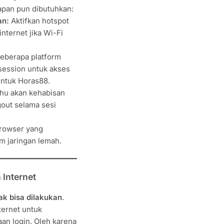
pan pun dibutuhkan:
an:
Aktifkan hotspot
nternet jika Wi-Fi
eberapa platform
session untuk akses
untuk Horas88.
hu akan kehabisan
gout selama sesi
browser yang
m jaringan lemah.
Internet
dak bisa dilakukan
.
ternet untuk
an login. Oleh karena