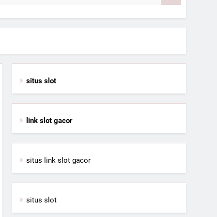
situs slot
link slot gacor
situs link slot gacor
situs slot