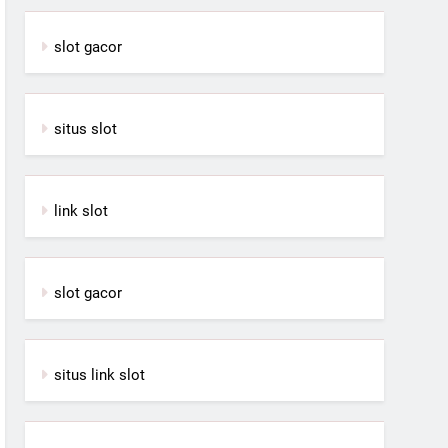
slot gacor
situs slot
link slot
slot gacor
situs link slot