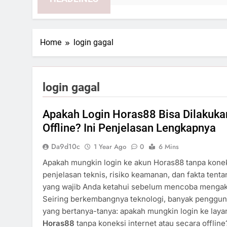
Home
login gagal
login gagal
Apakah Login Horas88 Bisa Dilakuka
Offline? Ini Penjelasan Lengkapnya
Da9d10c
1 Year Ago
0
6 Mins
Apakah mungkin login ke akun Horas88 tanpa kone
penjelasan teknis, risiko keamanan, dan fakta tenta
yang wajib Anda ketahui sebelum mencoba mengaks
Seiring berkembangnya teknologi, banyak pengguna
yang bertanya-tanya: apakah mungkin login ke laya
Horas88
tanpa koneksi internet atau secara offline