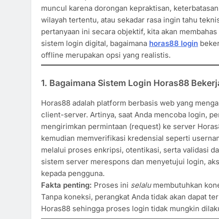
muncul karena dorongan kepraktisan, keterbatasan 
wilayah tertentu, atau sekadar rasa ingin tahu tek
pertanyaan ini secara objektif, kita akan membahas 
sistem login digital, bagaimana
horas88 login
beker
offline merupakan opsi yang realistis.
1.
Bagaimana Sistem Login Horas88 Bekerj
Horas88 adalah platform berbasis web yang mengan
client-server. Artinya, saat Anda mencoba login, p
mengirimkan permintaan (request) ke server Horas8
kemudian memverifikasi kredensial seperti usern
melalui proses enkripsi, otentikasi, serta validasi d
sistem server merespons dan menyetujui login, ak
kepada pengguna.
Fakta penting:
Proses ini
selalu
membutuhkan koneks
Tanpa koneksi, perangkat Anda tidak akan dapat te
Horas88 sehingga proses login tidak mungkin dilak