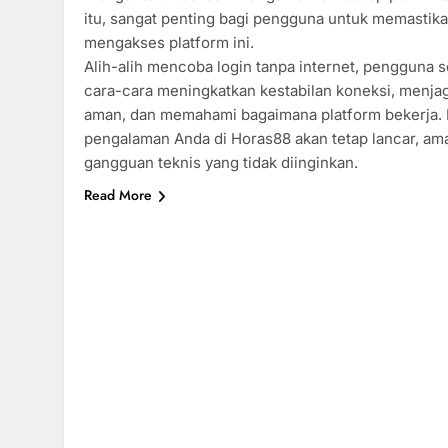
itu, sangat penting bagi pengguna untuk memastikan
mengakses platform ini.
Alih-alih mencoba login tanpa internet, pengguna 
cara-cara meningkatkan kestabilan koneksi, menjag
aman, dan memahami bagaimana platform bekerja. 
pengalaman Anda di Horas88 akan tetap lancar, ama
gangguan teknis yang tidak diinginkan.
Read More