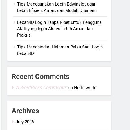
Tips Menggunakan Login Edwinslot agar
Lebih Efisien, Aman, dan Mudah Dipahami
Lebah4D Login Tanpa Ribet untuk Pengguna
Aktif yang Ingin Akses Lebih Aman dan
Praktis
Tips Menghindari Halaman Palsu Saat Login
Lebah4D
Recent Comments
A WordPress Commenter
on
Hello world!
Archives
July 2026