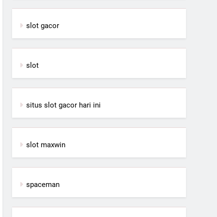
slot gacor
slot
situs slot gacor hari ini
slot maxwin
spaceman