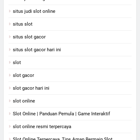
situs judi slot online
situs slot
situs slot gacor
situs slot gacor hari ini
slot
slot gacor
slot gacor hari ini
slot online
Slot Online | Panduan Pemula | Game Interaktif
slot online resmi terpercaya
Slot Online Terpercaya, Tips Aman Bermain Slot,