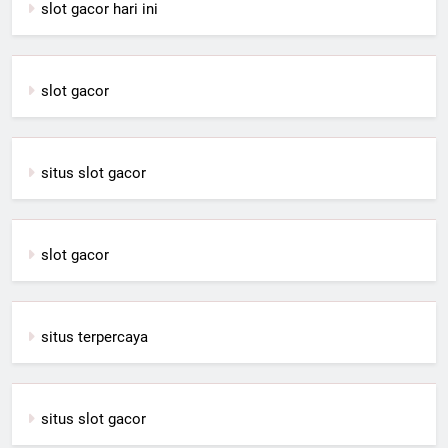
slot gacor hari ini
slot gacor
situs slot gacor
slot gacor
situs terpercaya
situs slot gacor