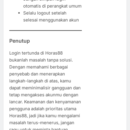
otomatis di perangkat umum
Selalu logout setelah
selesai menggunakan akun
Penutup
Login tertunda di Horas88
bukanlah masalah tanpa solusi.
Dengan memahami berbagai
penyebab dan menerapkan
langkah-langkah di atas, kamu
dapat meminimalisir gangguan dan
tetap mengakses akunmu dengan
lancar. Keamanan dan kenyamanan
pengguna adalah prioritas utama
Horas88, jadi jika kamu mengalami
masalah terus-menerus, jangan
ragu untuk meminta bantuan