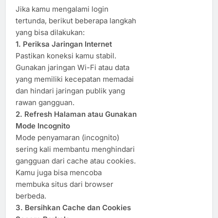
Jika kamu mengalami login
tertunda, berikut beberapa langkah
yang bisa dilakukan:
1. Periksa Jaringan Internet
Pastikan koneksi kamu stabil.
Gunakan jaringan Wi-Fi atau data
yang memiliki kecepatan memadai
dan hindari jaringan publik yang
rawan gangguan.
2. Refresh Halaman atau Gunakan
Mode Incognito
Mode penyamaran (incognito)
sering kali membantu menghindari
gangguan dari cache atau cookies.
Kamu juga bisa mencoba
membuka situs dari browser
berbeda.
3. Bersihkan Cache dan Cookies