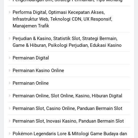
Performa Digital, Optimasi Kecepatan Akses,
Infrastruktur Web, Teknologi CDN, UX Responsif,
Manajemen Trafik
Perjudian & Kasino, Statistik Slot, Strategi Bermain,
Game & Hiburan, Psikologi Perjudian, Edukasi Kasino
Permainan Digital
Permainan Kasino Online
Permainan Online
Permainan Online, Slot Online, Kasino, Hiburan Digital
Permainan Slot, Casino Online, Panduan Bermain Slot
Permainan Slot, Inovasi Kasino, Panduan Bermain Slot
Pokémon Legendaris Lore & Mitologi Game Budaya dan