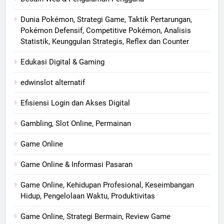
Dunia Pokémon, Strategi Game, Taktik Pertarungan,
Pokémon Defensif, Competitive Pokémon, Analisis
Statistik, Keunggulan Strategis, Reflex dan Counter
Edukasi Digital & Gaming
edwinslot alternatif
Efisiensi Login dan Akses Digital
Gambling, Slot Online, Permainan
Game Online
Game Online & Informasi Pasaran
Game Online, Kehidupan Profesional, Keseimbangan
Hidup, Pengelolaan Waktu, Produktivitas
Game Online, Strategi Bermain, Review Game