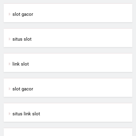
slot gacor
situs slot
link slot
slot gacor
situs link slot