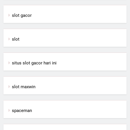
slot gacor
slot
situs slot gacor hari ini
slot maxwin
spaceman