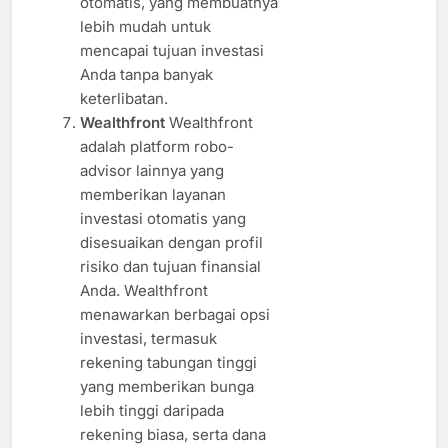
otomatis, yang membuatnya
lebih mudah untuk
mencapai tujuan investasi
Anda tanpa banyak
keterlibatan.
Wealthfront
Wealthfront
adalah platform robo-
advisor lainnya yang
memberikan layanan
investasi otomatis yang
disesuaikan dengan profil
risiko dan tujuan finansial
Anda. Wealthfront
menawarkan berbagai opsi
investasi, termasuk
rekening tabungan tinggi
yang memberikan bunga
lebih tinggi daripada
rekening biasa, serta dana