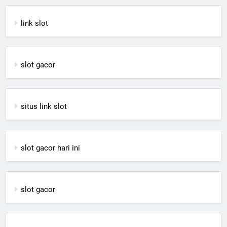
link slot
slot gacor
situs link slot
slot gacor hari ini
slot gacor