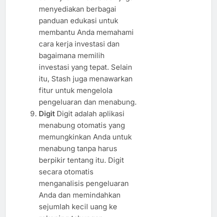
menyediakan berbagai
panduan edukasi untuk
membantu Anda memahami
cara kerja investasi dan
bagaimana memilih
investasi yang tepat. Selain
itu, Stash juga menawarkan
fitur untuk mengelola
pengeluaran dan menabung.
Digit
Digit adalah aplikasi
menabung otomatis yang
memungkinkan Anda untuk
menabung tanpa harus
berpikir tentang itu. Digit
secara otomatis
menganalisis pengeluaran
Anda dan memindahkan
sejumlah kecil uang ke