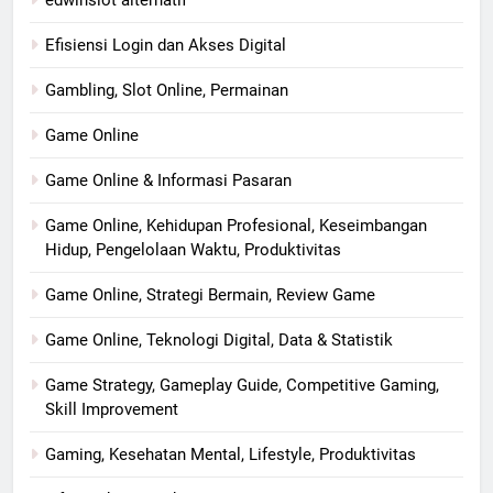
Efisiensi Login dan Akses Digital
Gambling, Slot Online, Permainan
Game Online
Game Online & Informasi Pasaran
Game Online, Kehidupan Profesional, Keseimbangan
Hidup, Pengelolaan Waktu, Produktivitas
Game Online, Strategi Bermain, Review Game
Game Online, Teknologi Digital, Data & Statistik
Game Strategy, Gameplay Guide, Competitive Gaming,
Skill Improvement
Gaming, Kesehatan Mental, Lifestyle, Produktivitas