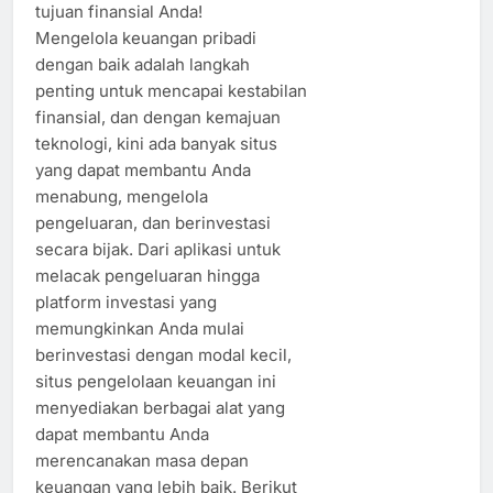
tujuan finansial Anda!
Mengelola keuangan pribadi
dengan baik adalah langkah
penting untuk mencapai kestabilan
finansial, dan dengan kemajuan
teknologi, kini ada banyak situs
yang dapat membantu Anda
menabung, mengelola
pengeluaran, dan berinvestasi
secara bijak. Dari aplikasi untuk
melacak pengeluaran hingga
platform investasi yang
memungkinkan Anda mulai
berinvestasi dengan modal kecil,
situs pengelolaan keuangan ini
menyediakan berbagai alat yang
dapat membantu Anda
merencanakan masa depan
keuangan yang lebih baik. Berikut