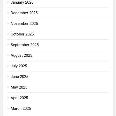
January 2026
December 2025
November 2025
October 2025
September 2025
August 2025
July 2025
June 2025
May 2025
April 2025
March 2025