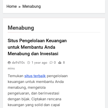
Home
Menabung
Menabung
Situs Pengelolaan Keuangan
untuk Membantu Anda
Menabung dan Investasi
da9d10c
1 year ago
0
8
mins
Temukan
situs terbaik
pengelolaan
keuangan untuk membantu Anda
menabung, mengelola
pengeluaran, dan berinvestasi
dengan bijak. Ciptakan rencana
keuangan yang solid dan capai