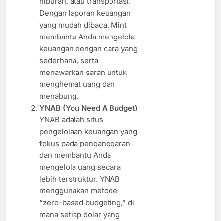
hiburan, atau transportasi.
Dengan laporan keuangan
yang mudah dibaca, Mint
membantu Anda mengelola
keuangan dengan cara yang
sederhana, serta
menawarkan saran untuk
menghemat uang dan
menabung.
YNAB (You Need A Budget)
YNAB adalah situs
pengelolaan keuangan yang
fokus pada penganggaran
dan membantu Anda
mengelola uang secara
lebih terstruktur. YNAB
menggunakan metode
“zero-based budgeting,” di
mana setiap dolar yang