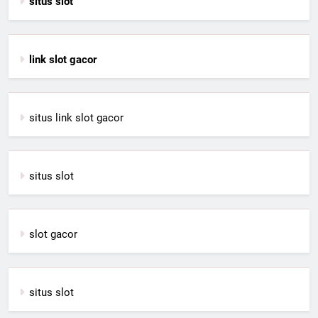
situs slot
link slot gacor
situs link slot gacor
situs slot
slot gacor
situs slot