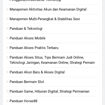
Manajemen Aktivitas Akun dan Keamanan Digital
Manajemen Multi-Perangkat & Stabilitas Sesi
Panduan & Teknologi
Panduan Akses Mobile
Panduan Akses Praktis Terbaru
Panduan Akses Situs, Tips Bermain Judi Online,
Teknologi Jaringan, Keamanan Online, Strategi Pemain
Panduan Akun Baru & Akses Digital
Panduan Bermain Slot
Panduan Game, Hiburan Digital, Strategi Permainan
Panduan Horas88