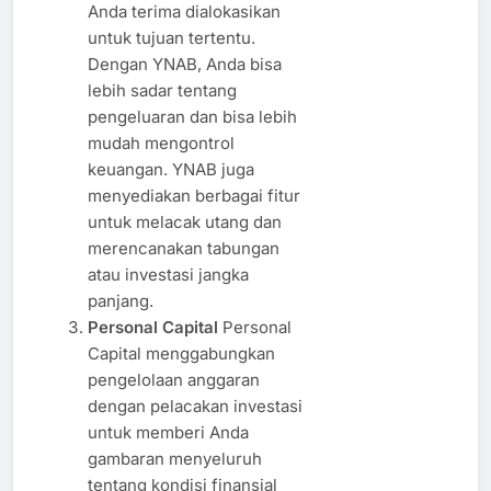
Anda terima dialokasikan
untuk tujuan tertentu.
Dengan YNAB, Anda bisa
lebih sadar tentang
pengeluaran dan bisa lebih
mudah mengontrol
keuangan. YNAB juga
menyediakan berbagai fitur
untuk melacak utang dan
merencanakan tabungan
atau investasi jangka
panjang.
Personal Capital
Personal
Capital menggabungkan
pengelolaan anggaran
dengan pelacakan investasi
untuk memberi Anda
gambaran menyeluruh
tentang kondisi finansial