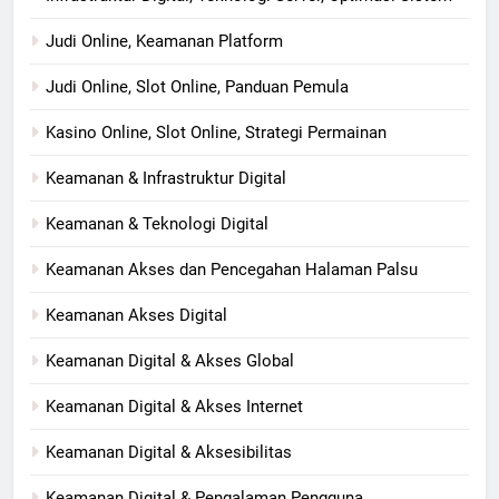
Judi Online, Keamanan Platform
Judi Online, Slot Online, Panduan Pemula
Kasino Online, Slot Online, Strategi Permainan
Keamanan & Infrastruktur Digital
Keamanan & Teknologi Digital
Keamanan Akses dan Pencegahan Halaman Palsu
Keamanan Akses Digital
Keamanan Digital & Akses Global
Keamanan Digital & Akses Internet
Keamanan Digital & Aksesibilitas
Keamanan Digital & Pengalaman Pengguna