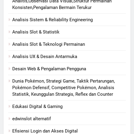
Analitis,Observasi Data Visual,Struktur Permainan
Konsisten,Pengalaman Bermain Terukur
Analisis Sistem & Reliability Engineering
Analisis Slot & Statistik
Analisis Slot & Teknologi Permainan
Analisis UX & Desain Antarmuka
Desain Web & Pengalaman Pengguna
Dunia Pokémon, Strategi Game, Taktik Pertarungan,
Pokémon Defensif, Competitive Pokémon, Analisis
Statistik, Keunggulan Strategis, Reflex dan Counter
Edukasi Digital & Gaming
edwinslot alternatif
Efisiensi Login dan Akses Digital