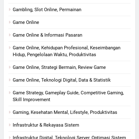
Gambling, Slot Online, Permainan
Game Online
Game Online & Informasi Pasaran
Game Online, Kehidupan Profesional, Keseimbangan
Hidup, Pengelolaan Waktu, Produktivitas
Game Online, Strategi Bermain, Review Game
Game Online, Teknologi Digital, Data & Statistik
Game Strategy, Gameplay Guide, Competitive Gaming,
Skill Improvement
Gaming, Kesehatan Mental, Lifestyle, Produktivitas
Infrastruktur & Rekayasa Sistem
Infrastruktur Digital, Teknologi Server, Optimasi Sistem