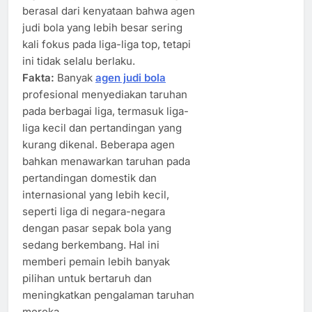
berasal dari kenyataan bahwa agen
judi bola yang lebih besar sering
kali fokus pada liga-liga top, tetapi
ini tidak selalu berlaku.
Fakta:
Banyak
agen judi bola
profesional menyediakan taruhan
pada berbagai liga, termasuk liga-
liga kecil dan pertandingan yang
kurang dikenal. Beberapa agen
bahkan menawarkan taruhan pada
pertandingan domestik dan
internasional yang lebih kecil,
seperti liga di negara-negara
dengan pasar sepak bola yang
sedang berkembang. Hal ini
memberi pemain lebih banyak
pilihan untuk bertaruh dan
meningkatkan pengalaman taruhan
mereka.