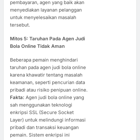
pembayaran, agen yang baik akan
menyediakan layanan pelanggan
untuk menyelesaikan masalah
tersebut.
Mitos 5: Taruhan Pada Agen Judi
Bola Online Tidak Aman
Beberapa pemain menghindari
taruhan pada agen judi bola online
karena khawatir tentang masalah
keamanan, seperti pencurian data
pribadi atau risiko penipuan online.
Fakta:
Agen judi bola online yang
sah menggunakan teknologi
enkripsi SSL (Secure Socket
Layer) untuk melindungi informasi
pribadi dan transaksi keuangan
pemain. Sistem enkripsi ini