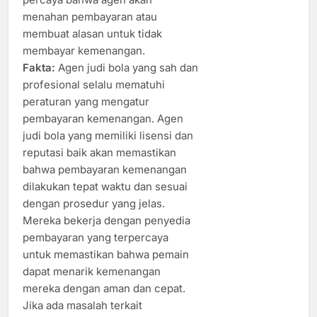
menahan pembayaran atau
membuat alasan untuk tidak
membayar kemenangan.
Fakta:
Agen judi bola yang sah dan
profesional selalu mematuhi
peraturan yang mengatur
pembayaran kemenangan. Agen
judi bola yang memiliki lisensi dan
reputasi baik akan memastikan
bahwa pembayaran kemenangan
dilakukan tepat waktu dan sesuai
dengan prosedur yang jelas.
Mereka bekerja dengan penyedia
pembayaran yang terpercaya
untuk memastikan bahwa pemain
dapat menarik kemenangan
mereka dengan aman dan cepat.
Jika ada masalah terkait