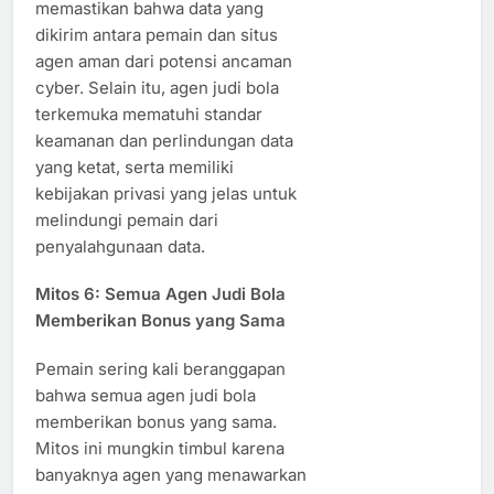
memastikan bahwa data yang
dikirim antara pemain dan situs
agen aman dari potensi ancaman
cyber. Selain itu, agen judi bola
terkemuka mematuhi standar
keamanan dan perlindungan data
yang ketat, serta memiliki
kebijakan privasi yang jelas untuk
melindungi pemain dari
penyalahgunaan data.
Mitos 6: Semua Agen Judi Bola
Memberikan Bonus yang Sama
Pemain sering kali beranggapan
bahwa semua agen judi bola
memberikan bonus yang sama.
Mitos ini mungkin timbul karena
banyaknya agen yang menawarkan